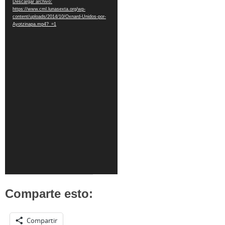
vídeo
Descargar archivo:
https://www.cml.lunasexta.org/wp-
content/uploads/2014/10/Oxnard-Unidos-por-
Ayotzinapa.mp4?_=1
Comparte esto:
Compartir