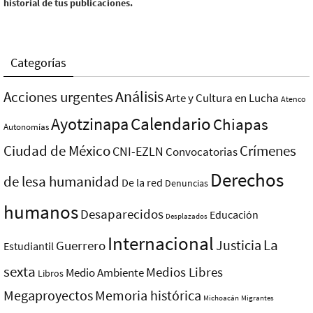
historial de tus publicaciones.
Categorías
Análisis
Acciones urgentes
Arte y Cultura en Lucha
Atenco
Ayotzinapa
Calendario
Chiapas
Autonomías
Ciudad de México
Crímenes
CNI-EZLN
Convocatorias
Derechos
de lesa humanidad
De la red
Denuncias
humanos
Desaparecidos
Educación
Desplazados
Internacional
La
Justicia
Guerrero
Estudiantil
sexta
Medios Libres
Medio Ambiente
Libros
Megaproyectos
Memoria histórica
Michoacán
Migrantes