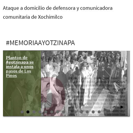
Ataque a domicilio de defensora y comunicadora
comunitaria de Xochimilco
#MEMORIAAYOTZINAPA
Plantón de
26 jul: 130
Ayotzinapa se
Acción global
instala a unos
por Ayotzinapa
pasos de Los
Pinos