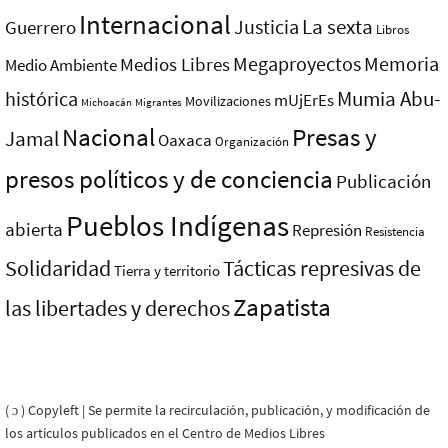
Internacional
La sexta
Justicia
Guerrero
Libros
Megaproyectos
Memoria
Medios Libres
Medio Ambiente
Mumia Abu-
histórica
mUjErEs
Movilizaciones
Michoacán
Migrantes
Nacional
Presas y
Jamal
Oaxaca
Organización
presos polí­ticos y de conciencia
Publicación
Pueblos Indí­genas
abierta
Represión
Resistencia
Solidaridad
Tácticas represivas de
Tierra y territorio
Zapatista
las libertades y derechos
( ɔ ) Copyleft | Se permite la recirculación, publicación, y modificación de
los artículos publicados en el Centro de Medios Libres