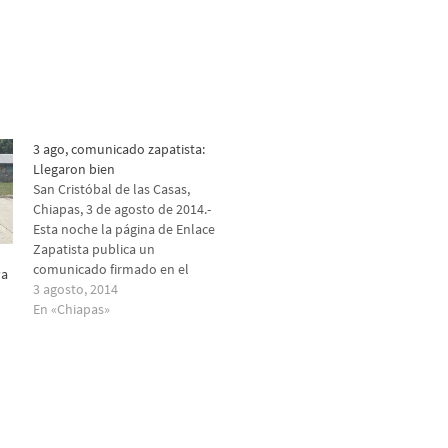
3 ago, comunicado zapatista:
Llegaron bien
San Cristóbal de las Casas,
Chiapas, 3 de agosto de 2014.-
Esta noche la página de Enlace
Zapatista publica un
comunicado firmado en el
va
Caracol de La Realidad por el
3 agosto, 2014
Subcomandante Insurgente
En «Chiapas»
Moisés del Ejército Zapatista
de Liberación Nacional,
ilustrado con fotos del
Subcomandante Insurgente
Galeano. En el comunicado
se…