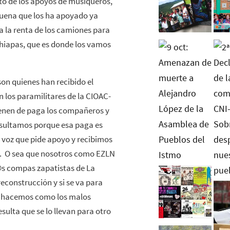
anto de los apoyos de musiqueros,
buena que los ha apoyado ya
a la renta de los camiones para
 Chiapas, que es donde los vamos
son quienes han recibido el
n los paramilitares de la CIOAC-
ienen de paga los compañeros y
sultamos porque esa paga es
u voz que pide apoyo y recibimos
o. O sea que nosotros como EZLN
@s compas zapatistas de La
reconstrucción y si se va para
ue hacemos como los malos
sulta que se lo llevan para otro