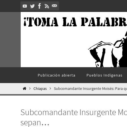
Ir
al
contenido
Ir
Publicación abierta
Pueblos Indí­genas
al
contenido
Inicio
Chiapas
Subcomandante Insurgente Moisés: Para 
Subcomandante Insurgente Moi
sepan…