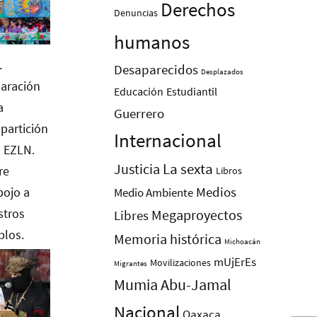
Derechos
Denuncias
humanos
Desaparecidos
Desplazados
Educación
Estudiantil
Guerrero
Internacional
La sexta
Justicia
Libros
Medios
Medio Ambiente
Megaproyectos
Libres
Memoria histórica
Michoacán
mUjErEs
Movilizaciones
Migrantes
Mumia Abu-Jamal
Nacional
Oaxaca