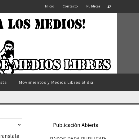
Inicio
Contacto
Publicar
ista
Movimientos y Medios Libres al día.
Publicación Abierta
ranslate
PASOS PARA PUBLICAR: