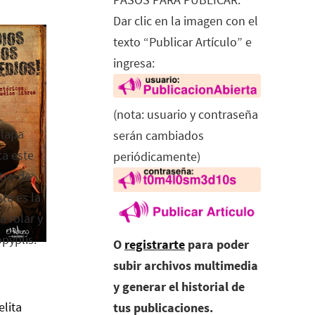
Dar clic en la imagen con el
texto “Publicar Artículo” e
ingresa:
(nota: usuario y contraseña
alapa
serán cambiados
ca este
periódicamente)
tro de
ta es la
a rolar y
opyplis.
O
registrarte
para poder
subir archivos multimedia
y generar el historial de
elita
tus publicaciones.