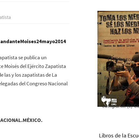
tista
apatista se publica un
El Rebozo, P
Moisés del Ejército Zapatista
Editorial, publi
 las y los zapatistas de La
folleto del Cen
legadas del Congreso Nacional
Medios Libres. Es
edición 2016. Par
compartir. (c) C
NACIONAL.
MÉXICO.
Libros de la Escu