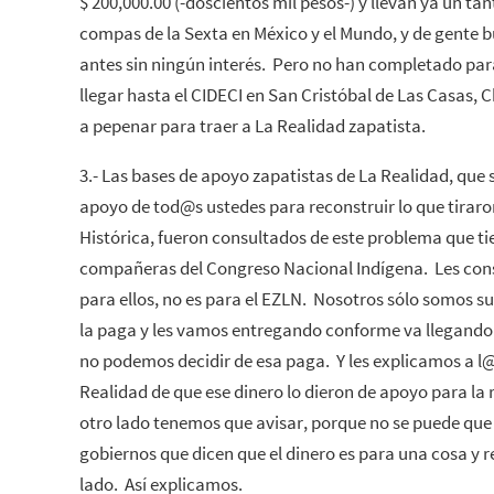
$ 200,000.00 (-doscientos mil pesos-) y llevan ya un t
compas de la Sexta en México y el Mundo, y de gente 
antes sin ningún interés. Pero no han completado par
llegar hasta el CIDECI en San Cristóbal de Las Casas,
a pepenar para traer a La Realidad zapatista.
3.- Las bases de apoyo zapatistas de La Realidad, que 
apoyo de tod@s ustedes para reconstruir lo que tiraro
Histórica, fueron consultados de este problema que t
compañeras del Congreso Nacional Indígena. Les con
para ellos, no es para el EZLN. Nosotros sólo somos s
la paga y les vamos entregando conforme va llegand
no podemos decidir de esa paga. Y les explicamos a l
Realidad de que ese dinero lo dieron de apoyo para la 
otro lado tenemos que avisar, porque no se puede q
gobiernos que dicen que el dinero es para una cosa y re
lado. Así explicamos.