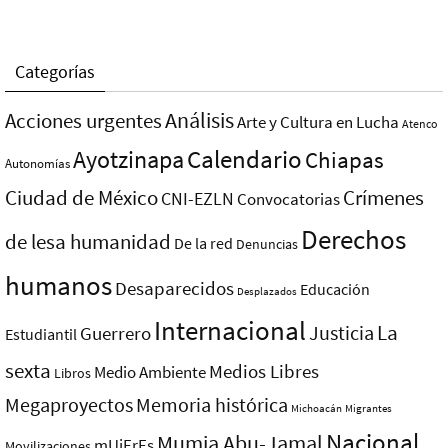
Categorías
Análisis
Acciones urgentes
Arte y Cultura en Lucha
Atenco
Ayotzinapa
Calendario
Chiapas
Autonomías
Ciudad de México
Crímenes
CNI-EZLN
Convocatorias
Derechos
de lesa humanidad
De la red
Denuncias
humanos
Desaparecidos
Educación
Desplazados
Internacional
La
Justicia
Guerrero
Estudiantil
sexta
Medios Libres
Medio Ambiente
Libros
Megaproyectos
Memoria histórica
Michoacán
Migrantes
Nacional
Mumia Abu-Jamal
mUjErEs
Movilizaciones