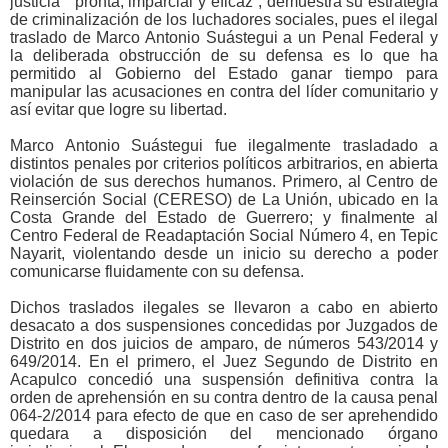
justicia “pronta, imparcial y eficaz”, demuestra su estrategia
de criminalización de los luchadores sociales, pues el ilegal
traslado de Marco Antonio Suástegui a un Penal Federal y
la deliberada obstrucción de su defensa es lo que ha
permitido al Gobierno del Estado ganar tiempo para
manipular las acusaciones en contra del líder comunitario y
así evitar que logre su libertad.
Marco Antonio Suástegui fue ilegalmente trasladado a
distintos penales por criterios políticos arbitrarios, en abierta
violación de sus derechos humanos. Primero, al Centro de
Reinserción Social (CERESO) de La Unión, ubicado en la
Costa Grande del Estado de Guerrero; y finalmente al
Centro Federal de Readaptación Social Número 4, en Tepic
Nayarit, violentando desde un inicio su derecho a poder
comunicarse fluidamente con su defensa.
Dichos traslados ilegales se llevaron a cabo en abierto
desacato a dos suspensiones concedidas por Juzgados de
Distrito en dos juicios de amparo, de números 543/2014 y
649/2014. En el primero, el Juez Segundo de Distrito en
Acapulco concedió una suspensión definitiva contra la
orden de aprehensión en su contra dentro de la causa penal
064-2/2014 para efecto de que en caso de ser aprehendido
quedara a disposición del mencionado órgano