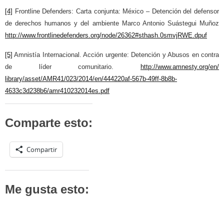
[4]
Frontline Defenders: Carta conjunta: México – Detención del defensor
de derechos humanos y del ambiente Marco Antonio Suástegui Muñoz
http://www.frontlinedefenders.
org/node/26362#sthash.
0smvjRWE.dpuf
[5]
Amnistía Internacional. Acción urgente: Detención y Abusos en contra
de líder comunitario.
http://www.amnesty.org/en/
library/asset/AMR41/023/2014/
en/444220af-567b-49ff-8b8b-
4633c3d238b6/amr410232014es.
pdf
Comparte esto:
Compartir
Me gusta esto: