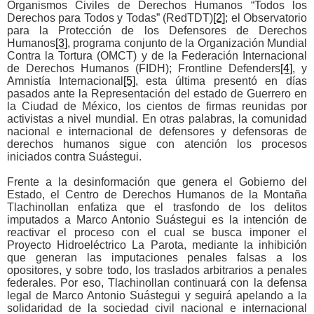
Organismos Civiles de Derechos Humanos “Todos los
Derechos para Todos y Todas” (RedTDT)
[2]
; el Observatorio
para la Protección de los Defensores de Derechos
Humanos
[3]
, programa conjunto de la Organización Mundial
Contra la Tortura (OMCT) y de la Federación Internacional
de Derechos Humanos (FIDH); Frontline Defenders
[4]
, y
Amnistía Internacional
[5]
, esta última presentó en días
pasados ante la Representación del estado de Guerrero en
la Ciudad de México, los cientos de firmas reunidas por
activistas a nivel mundial. En otras palabras, la comunidad
nacional e internacional de defensores y defensoras de
derechos humanos sigue con atención los procesos
iniciados contra Suástegui.
Frente a la desinformación que genera el Gobierno del
Estado, el Centro de Derechos Humanos de la Montaña
Tlachinollan enfatiza que el trasfondo de los delitos
imputados a Marco Antonio Suástegui es la intención de
reactivar el proceso con el cual se busca imponer el
Proyecto Hidroeléctrico La Parota, mediante la inhibición
que generan las imputaciones penales falsas a los
opositores, y sobre todo, los traslados arbitrarios a penales
federales. Por eso, Tlachinollan continuará con la defensa
legal de Marco Antonio Suástegui y seguirá apelando a la
solidaridad de la sociedad civil nacional e internacional