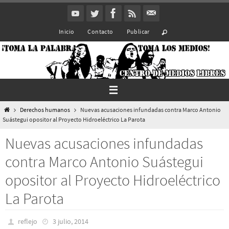
Ir
al
Inicio
Contacto
Publicar
contenido
Inicio
Derechos humanos
Nuevas acusaciones infundadas contra Marco Antonio
Suástegui opositor al Proyecto Hidroeléctrico La Parota
Nuevas acusaciones infundadas
contra Marco Antonio Suástegui
opositor al Proyecto Hidroeléctrico
La Parota
reflejo
3 julio, 2014