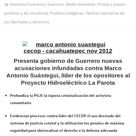
,
,
,
Derechos humanos
Guerrero
Medio Ambiente
Presas y presos
,
,
polí­ticos y de conciencia
Pueblos Indí­genas
Tácticas represivas de
las libertades y derechos
Presenta gobierno de Guerrero nuevas
acusaciones infundadas contra Marco
Antonio Suástegui, líder de los opositores al
Proyecto Hidroeléctrico La Parota
Profundiza la PGJE la injusta criminalización del activista
comunitario
Evidencian procesos contra líder del CECOP el uso desviado del
sistema de justicia estatal y la utilización los penales de máxima
seguridad para obstaculizar el derecho a la defensa adecuada