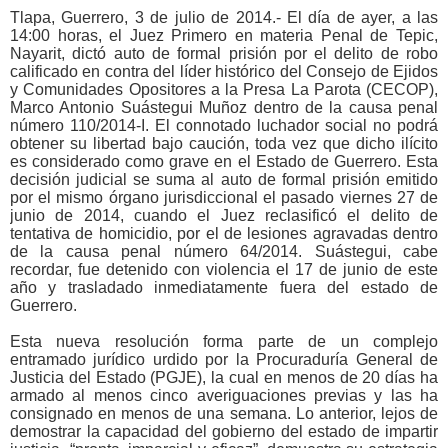
Tlapa, Guerrero, 3 de julio de 2014
.- El día de ayer, a las
14:00 horas, el Juez Primero en materia Penal de Tepic,
Nayarit, dictó auto de formal prisión por el delito de robo
calificado en contra del líder histórico del Consejo de Ejidos
y Comunidades Opositores a la Presa La Parota (CECOP),
Marco Antonio Suástegui Muñoz dentro de la causa penal
número 110/2014-I. El connotado luchador social no podrá
obtener su libertad bajo caución, toda vez que dicho ilícito
es considerado como grave en el Estado de Guerrero. Esta
decisión judicial se suma al auto de formal prisión emitido
por el mismo órgano jurisdiccional el pasado viernes 27 de
junio de 2014, cuando el Juez reclasificó el delito de
tentativa de homicidio, por el de lesiones agravadas dentro
de la causa penal número 64/2014. Suástegui, cabe
recordar, fue detenido con violencia el 17 de junio de este
año y trasladado inmediatamente fuera del estado de
Guerrero.
Esta nueva resolución forma parte de un complejo
entramado jurídico urdido por la Procuraduría General de
Justicia del Estado (PGJE), la cual en menos de 20 días ha
armado al menos cinco averiguaciones previas y las ha
consignado en menos de una semana. Lo anterior, lejos de
demostrar la capacidad del gobierno del estado de impartir