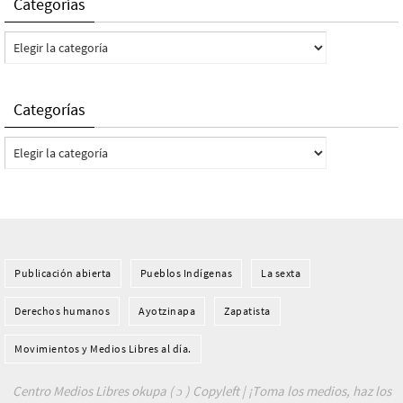
Categorías
Categorías
Categorías
Categorías
Publicación abierta
Pueblos Indí­genas
La sexta
Derechos humanos
Ayotzinapa
Zapatista
Movimientos y Medios Libres al día.
Centro Medios Libres okupa ( ɔ ) Copyleft | ¡Toma los medios, haz los