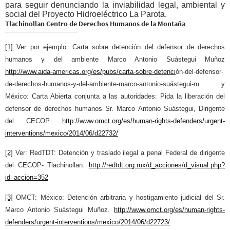
para seguir denunciando la inviabilidad legal, ambiental y
social del Proyecto Hidroeléctrico La Parota.
Tlachinollan Centro de Derechos Humanos de la Montaña
[1]
Ver por ejemplo: Carta sobre detención del defensor de derechos
humanos y del ambiente Marco Antonio Suástegui Muñoz
http://www.aida-americas.org/
es/pubs/carta-sobre-detenci
ón-
del-defensor-
de-derechos-
humanos-y-del-ambiente-marco-
antonio-suástegui-m y
México: Carta Abierta conjunta a las autoridades: Pida la liberación del
defensor de derechos humanos Sr. Marco Antonio Suástegui, Dirigente
del CECOP
http://www.omct.org/es/human-
rights-defenders/urgent-
interventions/mexico/2014/06/
d22732/
[2]
Ver: RedTDT: Detención y traslado ilegal a penal Federal de dirigente
del CECOP- Tlachinollan.
http://redtdt.org.mx/d_
acciones/d_visual.php?
id_
accion=352
[3]
OMCT: México: Detención arbitraria y hostigamiento judicial del Sr.
Marco Antonio Suástegui Muñoz.
http://www.omct.org/es/human-
rights-
defenders/urgent-
interventions/mexico/2014/06/
d22723/