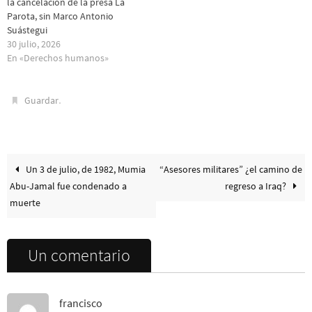
la cancelación de la presa La
Parota, sin Marco Antonio
Suástegui
30 julio, 2026
En «Derechos humanos»
.
Guardar
Un 3 de julio, de 1982, Mumia
“Asesores militares” ¿el camino de
Abu-Jamal fue condenado a
regreso a Iraq?
muerte
Un comentario
francisco