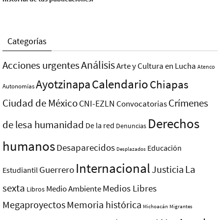
Categorías
Análisis
Acciones urgentes
Arte y Cultura en Lucha
Atenco
Ayotzinapa
Calendario
Chiapas
Autonomías
Ciudad de México
Crímenes
CNI-EZLN
Convocatorias
Derechos
de lesa humanidad
De la red
Denuncias
humanos
Desaparecidos
Educación
Desplazados
Internacional
La
Justicia
Guerrero
Estudiantil
sexta
Medios Libres
Medio Ambiente
Libros
Megaproyectos
Memoria histórica
Michoacán
Migrantes