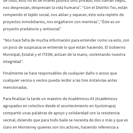
de todo, esto no es de interés publico sino privado, nos llaman viejos,
nos desprecian, desprecian la vida humana”. “Con el Distrito Tec, están
rompiendo el tejido social, nos aíslan y separan, ésto esta repleto de
proyectos inmobiliarios, nos engañaron con mentiras”, “Éste es un
proyecto predatorio y antisocial”
“Nos hace falta de mucha información para entender como va esto, con
un poco de suspicacia se entiende lo que están haciendo. El Gobierno
Municipal, Estatal y el ITESM, actúan de la mano, violentando nuestra
integridad”.
Finalmente se hace responsables de cualquier daño o acoso que
cualquier vecina o vecino pueda recibir a las tres instancias antes
mencionadas.
Para finalizar la tarde un maestro de Académicos 43 (Académicos
agrupados en colectivo desde el acontecimiento en Ayotzinapa)
compartió unas palabras de apoyo y solidaridad con la resistencia
vecinal, diciendo que para todo baile se necesita de dos o más y que es
claro en Monterrey quienes son los actores, haciendo referencia a