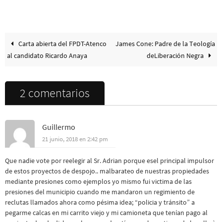
Carta abierta del FPDT-Atenco
James Cone: Padre de la Teología
al candidato Ricardo Anaya
deLiberación Negra
2 comentarios
Guillermo
21 junio, 2018 en 2:42 pm
Que nadie vote por reelegir al Sr. Adrian porque esel principal impulsor
de estos proyectos de despojo.. malbarateo de nuestras propiedades
mediante presiones como ejemplos yo mismo fui victima de las
presiones del municipio cuando me mandaron un regimiento de
reclutas llamados ahora como pésima idea; “policia y tránsito” a
pegarme calcas en mi carrito viejo y mi camioneta que tenían pago al