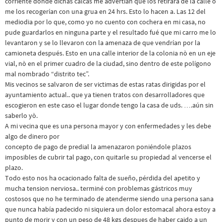
corriente donde dichas calcas me advertían que los retirara de la calle ò
me los recogerían con una grua en 24 hrs. Esto lo hacen a. Las 12 del
mediodia por lo que, como yo no cuento con cochera en mi casa, no
pude guardarlos en ninguna parte y el resultado fué que mi carro me lo
levantaron y se lo llevaron con la amenaza de que vendrían por la
camioneta después. Esto en una calle interior de la colonia nò en un eje
vial, nò en el primer cuadro de la ciudad, sino dentro de este polígono
mal nombrado “distrito tec”.
Mis vecinos se salvaron de ser victimas de estas ratas dirigidas por el
ayuntamiento actual.. que ya tienen tratos con desarrolladores que
escogieron en este caso el lugar donde tengo la casa de uds. ….aún sin
saberlo yò.
A mi vecina que es una persona mayor y con enfermedades y les debe
algo de dinero por
concepto de pago de predial la amenazaron poniéndole plazos
imposibles de cubrir tal pago, con quitarle su propiedad al vencerse el
plazo.
Todo esto nos ha ocacionado falta de sueño, pérdida del apetito y
mucha tension nerviosa.. terminé con problemas gástricos muy
costosos que no he terminado de atenderme siendo una persona sana
que nunca había padecido ni siquiera un dolor estomacal ahora estoy a
punto de morir y con un peso de 48 kgs despues de haber caido a un