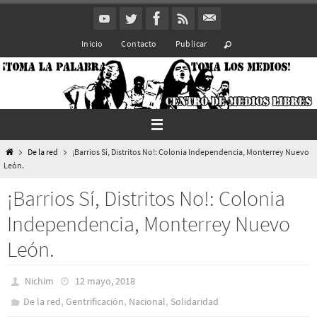
Ir
al
Inicio
Contacto
Publicar
contenido
Inicio
De la red
¡Barrios Sí, Distritos No!: Colonia Independencia, Monterrey Nuevo
León.
¡Barrios Sí, Distritos No!: Colonia
Independencia, Monterrey Nuevo
León.
Nichim
12 mayo, 2018
,
,
,
De la red
Gentrificación
Nacional
Solidaridad