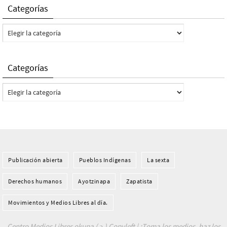
Categorías
Categorías
Categorías
Categorías
Publicación abierta
Pueblos Indí­genas
La sexta
Derechos humanos
Ayotzinapa
Zapatista
Movimientos y Medios Libres al día.
Centro Medios Libres okupa ( ɔ ) Copyleft | ¡Toma los medios, haz los