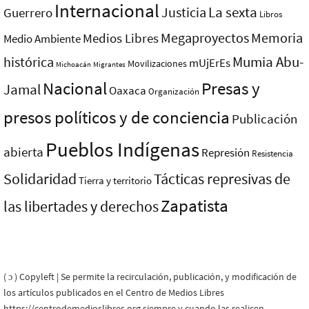
Internacional
La sexta
Justicia
Guerrero
Libros
Megaproyectos
Memoria
Medios Libres
Medio Ambiente
Mumia Abu-
histórica
mUjErEs
Movilizaciones
Michoacán
Migrantes
Nacional
Presas y
Jamal
Oaxaca
Organización
presos polí­ticos y de conciencia
Publicación
Pueblos Indí­genas
abierta
Represión
Resistencia
Solidaridad
Tácticas represivas de
Tierra y territorio
Zapatista
las libertades y derechos
( ɔ ) Copyleft | Se permite la recirculación, publicación, y modificación de
los artículos publicados en el Centro de Medios Libres
https://centrodemedioslibres.org siempre y cuando las realicen