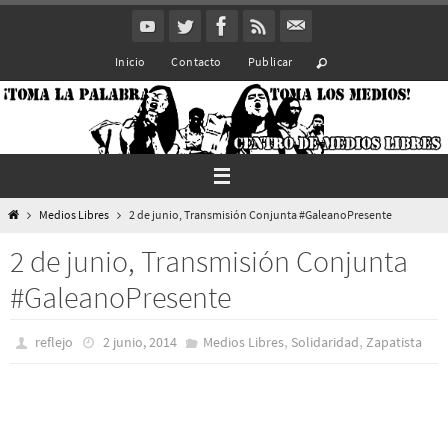
Ir
al
Inicio
Contacto
Publicar
contenido
Inicio
Medios Libres
2 de junio, Transmisión Conjunta #GaleanoPresente
2 de junio, Transmisión Conjunta
#GaleanoPresente
,
,
reflejo
2 junio, 2014
Medios Libres
Solidaridad
Zapatista