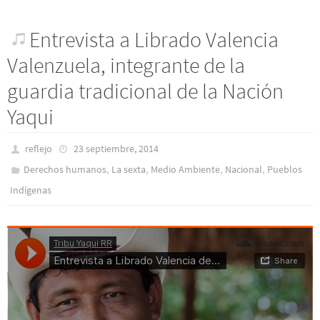
Entrevista a Librado Valencia
Valenzuela, integrante de la
guardia tradicional de la Nación
Yaqui
reflejo
23 septiembre, 2014
,
,
,
,
Derechos humanos
La sexta
Medio Ambiente
Nacional
Pueblos
Indí­genas