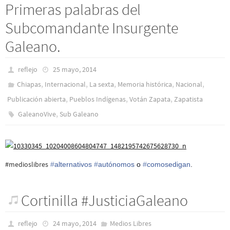
Primeras palabras del
Subcomandante Insurgente
Galeano.
reflejo
25 mayo, 2014
,
,
,
,
,
Chiapas
Internacional
La sexta
Memoria histórica
Nacional
,
,
,
Publicación abierta
Pueblos Indí­genas
Votán Zapata
Zapatista
,
GaleanoVive
Sub Galeano
‪#‎
medioslibres‬
‪#‎
alternativos‬
‪#‎
autónomos‬
o
‪#‎
comosedigan‬
.
Cortinilla #JusticiaGaleano
reflejo
24 mayo, 2014
Medios Libres