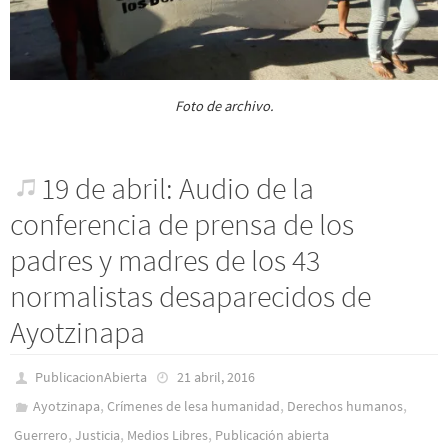
Foto de archivo.
19 de abril: Audio de la
conferencia de prensa de los
padres y madres de los 43
normalistas desaparecidos de
Ayotzinapa
PublicacionAbierta
21 abril, 2016
,
,
,
Ayotzinapa
Crímenes de lesa humanidad
Derechos humanos
,
,
,
Guerrero
Justicia
Medios Libres
Publicación abierta