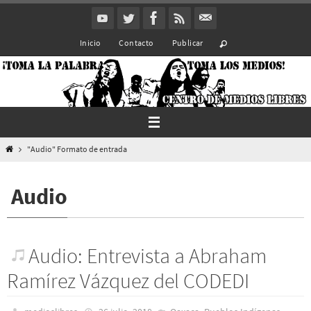
Ir
al
Inicio
Contacto
Publicar
contenido
Inicio
"Audio" Formato de entrada
Audio
Audio: Entrevista a Abraham
Ramírez Vázquez del CODEDI
,