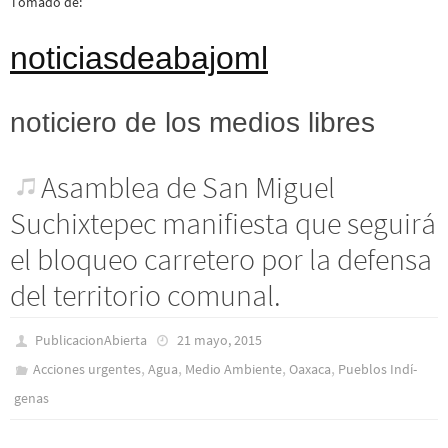
Tomado de:
noticiasdeabajoml
noticiero de los medios libres
Asamblea de San Miguel
Suchixtepec manifiesta que seguirá
el bloqueo carretero por la defensa
del territorio comunal.
PublicacionAbierta
21 mayo, 2015
,
,
,
,
Acciones urgentes
Agua
Medio Ambiente
Oaxaca
Pueblos Indí­
genas