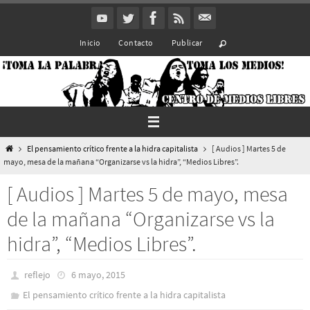
Ir
al
Inicio
Contacto
Publicar
contenido
Inicio
El pensamiento crítico frente a la hidra capitalista
[ Audios ] Martes 5 de
mayo, mesa de la mañana “Organizarse vs la hidra”, “Medios Libres”.
[ Audios ] Martes 5 de mayo, mesa
de la mañana “Organizarse vs la
hidra”, “Medios Libres”.
reflejo
6 mayo, 2015
El pensamiento crítico frente a la hidra capitalista