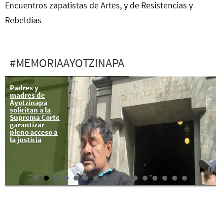
Encuentros zapatistas de Artes, y de Resistencias y
Rebeldías
#MEMORIAAYOTZINAPA
Padres y
madres de
Ayotzinapa
solicitan a la
Suprema Corte
garantizar
pleno acceso a
la justicia