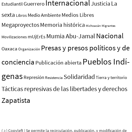
Internacional
La
Justicia
Guerrero
Estudiantil
sexta
Medios Libres
Medio Ambiente
Libros
Megaproyectos
Memoria histórica
Michoacán
Migrantes
Nacional
Mumia Abu-Jamal
mUjErEs
Movilizaciones
Presas y presos polí­ticos y de
Oaxaca
Organización
Pueblos Indí­
conciencia
Publicación abierta
genas
Solidaridad
Represión
Tierra y territorio
Resistencia
Tácticas represivas de las libertades y derechos
Zapatista
( ɔ ) Copyleft | Se permite la recirculación, publicación, y modificación de