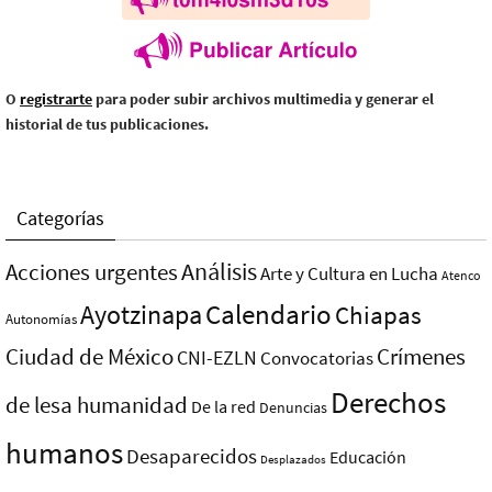
O
registrarte
para poder subir archivos multimedia y generar el
historial de tus publicaciones.
Categorías
Análisis
Acciones urgentes
Arte y Cultura en Lucha
Atenco
Ayotzinapa
Calendario
Chiapas
Autonomías
Ciudad de México
Crímenes
CNI-EZLN
Convocatorias
Derechos
de lesa humanidad
De la red
Denuncias
humanos
Desaparecidos
Educación
Desplazados