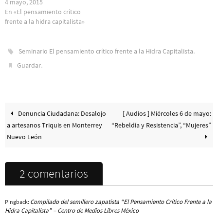
4 mayo, 2015
En «El pensamiento crítico
frente a la hidra capitalista»
.
Seminario El pensamiento crítico frente a la Hidra Capitalista
.
Guardar
Denuncia Ciudadana: Desalojo
[ Audios ] Miércoles 6 de mayo:
a artesanos Triquis en Monterrey
“Rebeldía y Resistencia”, “Mujeres”
Nuevo León
2 comentarios
Compilado del semillero zapatista “El Pensamiento Crítico Frente a la
Pingback:
Hidra Capitalista” – Centro de Medios Libres México