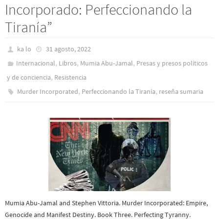
Incorporado: Perfeccionando la
Tiranía”
ka lo
31 agosto, 2022
,
,
,
Internacional
Libros
Mumia Abu-Jamal
Presas y presos polí­ticos
,
y de conciencia
Resistencia
,
,
Murder Incorporated
Perfeccionando la Tiranía
reseña sumaria
Mumia Abu-Jamal and Stephen Vittoria. Murder Incorporated: Empire,
Genocide and Manifest Destiny. Book Three. Perfecting Tyranny.