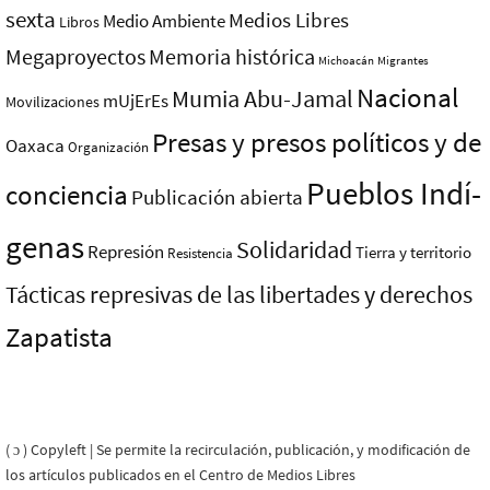
sexta
Medios Libres
Medio Ambiente
Libros
Megaproyectos
Memoria histórica
Michoacán
Migrantes
Nacional
Mumia Abu-Jamal
mUjErEs
Movilizaciones
Presas y presos polí­ticos y de
Oaxaca
Organización
Pueblos Indí­
conciencia
Publicación abierta
genas
Solidaridad
Represión
Tierra y territorio
Resistencia
Tácticas represivas de las libertades y derechos
Zapatista
( ɔ ) Copyleft | Se permite la recirculación, publicación, y modificación de
los artículos publicados en el Centro de Medios Libres