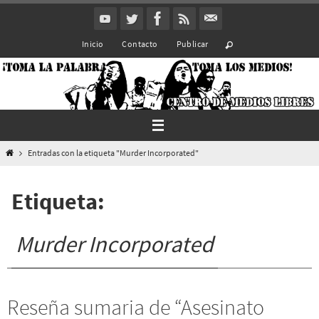
Ir
al
Inicio
Contacto
Publicar
contenido
Inicio
Entradas con la etiqueta "Murder Incorporated"
Etiqueta:
Murder Incorporated
Reseña sumaria de “Asesinato