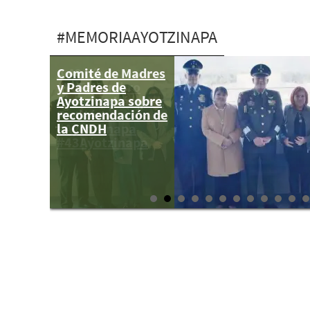
#MEMORIAAYOTZINAPA
Comité de Madres
A 42 días
y Padres de
#YoTeNombro
Ayotzinapa sobre
Abelardo Vázquez
recomendación de
Penitén
la CNDH
#Ayotz1napa
#43Ayotzinapa