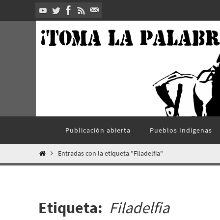
Ir
al
contenido
Ir
Publicación abierta
Pueblos Indí­genas
al
contenido
Inicio
Entradas con la etiqueta "Filadelfia"
Etiqueta:
Filadelfia