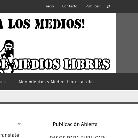
Inicio
Contacto
Publicar
ista
Movimientos y Medios Libres al día.
Publicación Abierta
ranslate
PASOS PARA PUBLICAR: