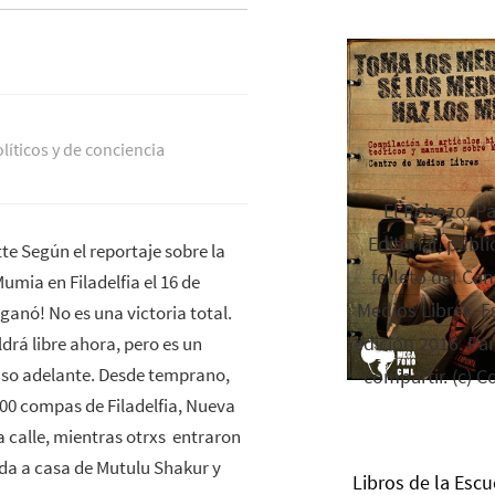
lí­ticos y de conciencia
El Rebozo, P
Editorial, publi
te Según el reportaje sobre la
folleto del Cen
umia en Filadelfia el 16 de
Medios Libres. Es
 ganó! No es una victoria total.
edición 2016. Par
ldrá libre ahora, pero es un
so adelante. Desde temprano,
compartir. (c) C
00 compas de Filadelfia, Nueva
a calle, mientras otrxs entraron
ada a casa de Mutulu Shakur y
Libros de la Escu