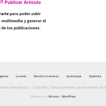
rarte
para poder subir
 multimedia y generar el
l de tus publicaciones.
í­genas
La sexta
Derechos humanos
Ayotzinapa
Zapatista
dios Libres okupa ( ɔ ) Copyleft | ¡Toma los medios, haz los medios, sé l
Funciona con
Nirvana
&
WordPress.