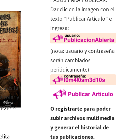
Dar clic en la imagen con el
texto “Publicar Artículo” e
ingresa:
(nota: usuario y contraseña
alapa
serán cambiados
ca este
periódicamente)
tro de
ta es la
a rolar y
opyplis.
O
registrarte
para poder
subir archivos multimedia
y generar el historial de
elita
tus publicaciones.