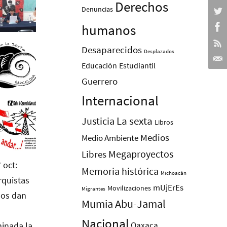
Derechos
Denuncias
humanos
Desaparecidos
Desplazados
Educación
Estudiantil
Guerrero
Internacional
La sexta
Justicia
Libros
Medios
Medio Ambiente
Megaproyectos
Libres
Memoria histórica
Michoacán
mUjErEs
Movilizaciones
Migrantes
Mumia Abu-Jamal
Nacional
Oaxaca