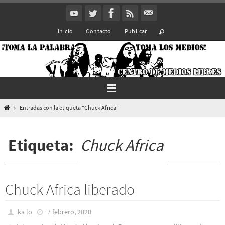
Ir
al
Inicio
Contacto
Publicar
contenido
Inicio
Entradas con la etiqueta "Chuck Africa"
Etiqueta:
Chuck Africa
Chuck Africa liberado
ka lo
7 febrero, 2020