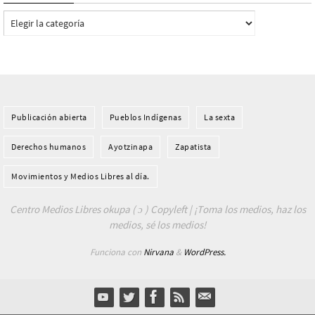
Categorías
Publicación abierta
Pueblos Indí­genas
La sexta
Derechos humanos
Ayotzinapa
Zapatista
Movimientos y Medios Libres al día.
Centro Medios Libres okupa ( ɔ ) Copyleft | ¡Toma los medios, haz los
medios, sé los medios!
Funciona con
Nirvana
&
WordPress.