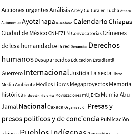
Análisis
Acciones urgentes
Arte y Cultura en Lucha
Atenco
Ayotzinapa
Calendario
Chiapas
Autonomías
Buscadoras
Ciudad de México
Crímenes
CNI-EZLN
Convocatorias
Derechos
de lesa humanidad
De la red
Denuncias
humanos
Desaparecidos
Educación
Estudiantil
Internacional
La sexta
Justicia
Guerrero
Libros
Megaproyectos
Memoria
Medios Libres
Medio Ambiente
Mumia Abu-
histórica
mUjErEs
Movilizaciones
Michoacán
Migrantes
Nacional
Presas y
Jamal
Oaxaca
Organización
presos polí­ticos y de conciencia
Publicación
Pueblos Indí­genas
abierta
Represión