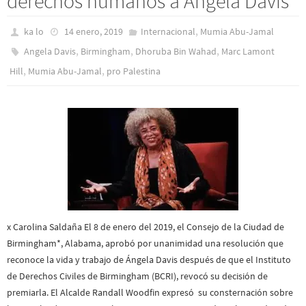
derechos humanos a Angela Davis
,
ka lo
14 enero, 2019
Internacional
Mumia Abu-Jamal
,
,
,
Angela Davis
Birmingham
Dhoruba Bin Wahad
Marc Lamont
,
,
Hill
Mumia Abu-Jamal
pro Palestina
x Carolina Saldaña El 8 de enero del 2019, el Consejo de la Ciudad de
Birmingham*, Alabama, aprobó por unanimidad una resolución que
reconoce la vida y trabajo de Ángela Davis después de que el Instituto
de Derechos Civiles de Birmingham (BCRI), revocó su decisión de
premiarla. El Alcalde Randall Woodfin expresó su consternación sobre