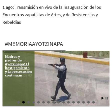
1 ago: Transmisión en vivo de la Inauguración de los
Encuentros zapatistas de Artes, y de Resistencias y
Rebeldías
#MEMORIAAYOTZINAPA
Madres y
17 mar:
padres de
Concentración
Ayotzinapa: El
y conferencia
hostigamiento
de prensa de
y la persecución
madres y
continúan
padres de los 43