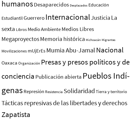
humanos
Desaparecidos
Educación
Desplazados
Internacional
La
Justicia
Guerrero
Estudiantil
sexta
Medios Libres
Medio Ambiente
Libros
Megaproyectos
Memoria histórica
Michoacán
Migrantes
Nacional
Mumia Abu-Jamal
mUjErEs
Movilizaciones
Presas y presos polí­ticos y de
Oaxaca
Organización
Pueblos Indí­
conciencia
Publicación abierta
genas
Solidaridad
Represión
Tierra y territorio
Resistencia
Tácticas represivas de las libertades y derechos
Zapatista