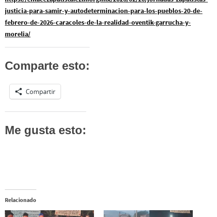
justicia-para-samir-y-autodeterminacion-para-los-pueblos-20-de-
febrero-de-2026-caracoles-de-la-realidad-oventik-garrucha-y-
morelia/
Comparte esto:
Compartir
Me gusta esto:
Relacionado