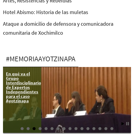
Artes, Resistencias y Rebeldías
Hotel Abismo: Historia de las muletas
Ataque a domicilio de defensora y comunicadora
comunitaria de Xochimilco
#MEMORIAAYOTZINAPA
En qué va el
13 abr:
Grupo
Asamblea
Interdisciplinario
Nacional
de Expertos
Popular en
Independientes
Ayotzinapa
para el caso
Ayotzinapa