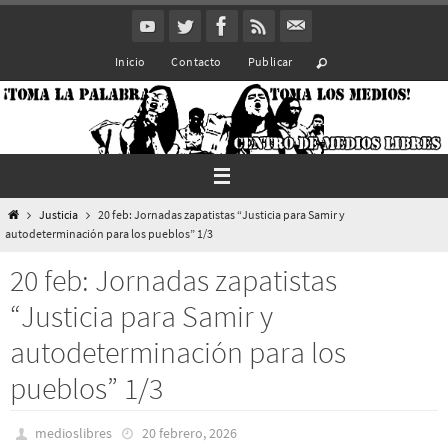
Ir
al
Inicio
Contacto
Publicar
contenido
Inicio
Justicia
20 feb: Jornadas zapatistas “Justicia para Samir y
autodeterminación para los pueblos” 1/3
20 feb: Jornadas zapatistas
“Justicia para Samir y
autodeterminación para los
pueblos” 1/3
medioslibres
20 febrero, 2026