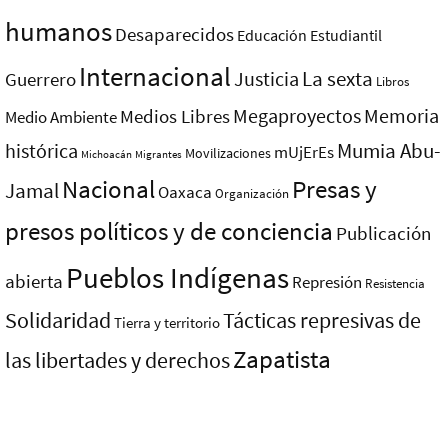
humanos
Desaparecidos
Educación
Estudiantil
Internacional
La sexta
Justicia
Guerrero
Libros
Megaproyectos
Memoria
Medios Libres
Medio Ambiente
Mumia Abu-
histórica
mUjErEs
Movilizaciones
Michoacán
Migrantes
Nacional
Presas y
Jamal
Oaxaca
Organización
presos polí­ticos y de conciencia
Publicación
Pueblos Indí­genas
abierta
Represión
Resistencia
Solidaridad
Tácticas represivas de
Tierra y territorio
Zapatista
las libertades y derechos