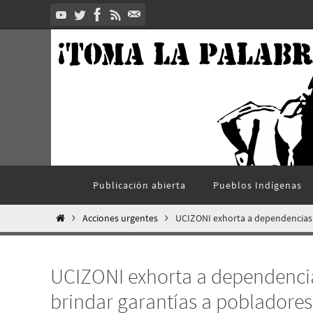
Ir
al
contenido
Ir
Publicación abierta
Pueblos Indí­genas
al
contenido
Inicio
Acciones urgentes
UCIZONI exhorta a dependencias f
UCIZONI exhorta a dependencia
brindar garantías a pobladores