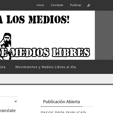
Inicio
Contacto
Publicar
ista
Movimientos y Medios Libres al día.
Publicación Abierta
ranslate
PASOS PARA PUBLICAR: