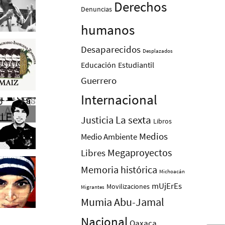
Derechos
Denuncias
humanos
Desaparecidos
Desplazados
Educación
Estudiantil
Guerrero
Internacional
La sexta
Justicia
Libros
Medios
Medio Ambiente
Megaproyectos
Libres
Memoria histórica
Michoacán
mUjErEs
Movilizaciones
Migrantes
Mumia Abu-Jamal
Nacional
Oaxaca