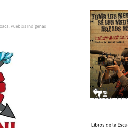
xaca
,
Pueblos Indí­genas
El Rebozo, P
Editorial, publi
folleto del Cen
Medios Libres. Es
edición 2016. Par
compartir. (c) C
Libros de la Escu