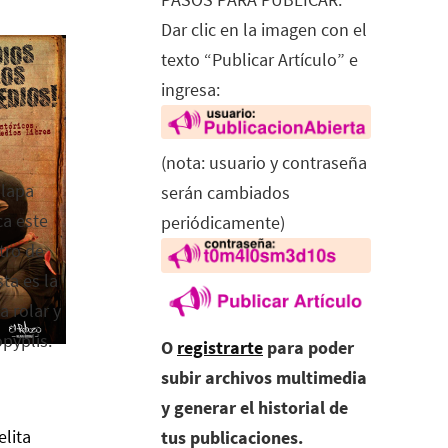
Dar clic en la imagen con el
texto “Publicar Artículo” e
ingresa:
(nota: usuario y contraseña
alapa
serán cambiados
ca este
periódicamente)
tro de
ta es la
a rolar y
opyplis.
O
registrarte
para poder
subir archivos multimedia
y generar el historial de
elita
tus publicaciones.