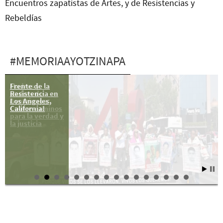
Encuentros zapatistas de Artes, y de Resistencias y
Rebeldías
#MEMORIAAYOTZINAPA
Frente de la
Madres y
Resistencia en
padres de
Los Angeles,
Ayotzinapa:
California!
Cuatro caminos
para la verdad y
la justicia