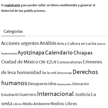
O
registrarte
para poder subir archivos multimedia y generar el
historial de tus publicaciones.
Categorías
Análisis
Acciones urgentes
Arte y Cultura en Lucha
Atenco
Ayotzinapa
Calendario
Chiapas
Autonomías
Ciudad de México
Crímenes
CNI-EZLN
Convocatorias
Derechos
de lesa humanidad
De la red
Denuncias
humanos
Desaparecidos
Educación
Desplazados
Internacional
La
Justicia
Guerrero
Estudiantil
sexta
Medios Libres
Medio Ambiente
Libros