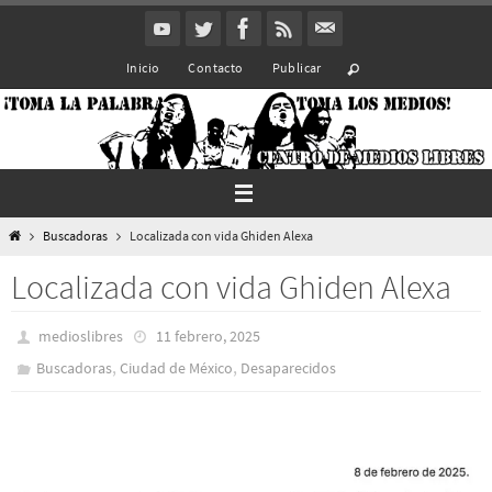
Ir
al
Inicio
Contacto
Publicar
contenido
Inicio
Buscadoras
Localizada con vida Ghiden Alexa
Localizada con vida Ghiden Alexa
medioslibres
11 febrero, 2025
,
,
Buscadoras
Ciudad de México
Desaparecidos