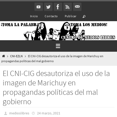
Ir
al
Inicio
Contacto
Publicar
contenido
Inicio
CNI-EZLN
El CNI-CIG desautoriza el uso de la imagen de Marichuy en
propagandas políticas del mal gobierno
El CNI-CIG desautoriza el uso de la
imagen de Marichuy en
propagandas políticas del mal
gobierno
medioslibres
24 marzo, 2021