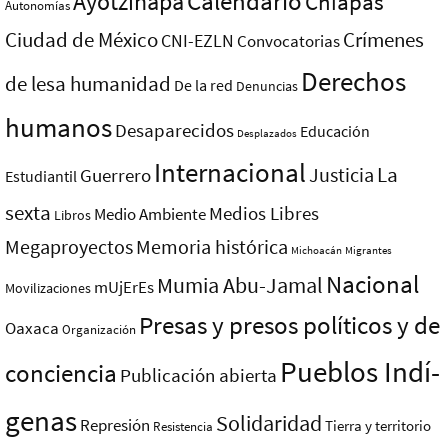
Ayotzinapa
Calendario
Chiapas
Autonomías
Ciudad de México
Crímenes
CNI-EZLN
Convocatorias
Derechos
de lesa humanidad
De la red
Denuncias
humanos
Desaparecidos
Educación
Desplazados
Internacional
La
Justicia
Guerrero
Estudiantil
sexta
Medios Libres
Medio Ambiente
Libros
Megaproyectos
Memoria histórica
Michoacán
Migrantes
Nacional
Mumia Abu-Jamal
mUjErEs
Movilizaciones
Presas y presos polí­ticos y de
Oaxaca
Organización
Pueblos Indí­
conciencia
Publicación abierta
genas
Solidaridad
Represión
Tierra y territorio
Resistencia