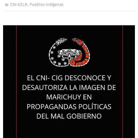
,
CNI-EZLN
Pueblos Indí­genas