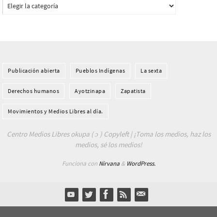
Categorías
Publicación abierta
Pueblos Indí­genas
La sexta
Derechos humanos
Ayotzinapa
Zapatista
Movimientos y Medios Libres al día.
Centro Medios Libres okupa ( ɔ ) Copyleft | ¡Toma los medios, haz los
medios, sé los medios!
Funciona con
Nirvana
&
WordPress.