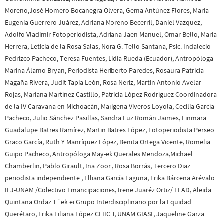
Moreno,José Homero Bocanegra Olvera, Gema Antúnez Flores, Maria
Eugenia Guerrero Juárez, Adriana Moreno Becerril, Daniel Vazquez,
Adolfo Vladimir Fotoperiodista, Adriana Jaen Manuel, Omar Bello, Maria
Herrera, Leticia de la Rosa Salas, Nora G. Tello Santana, Psic. Indalecio
Pedrizco Pacheco, Teresa Fuentes, Lidia Rueda (Ecuador), Antropóloga
Marina Álamo Bryan, Periodista Heriberto Paredes, Rosaura Patricia
Magaña Rivera, Judit Tapia León, Rosa Neriz, Martin Antonio Avelar
Rojas, Mariana Martínez Castillo, Patricia López Rodríguez Coordinadora
de la IV Caravana en Michoacán, Marigena Viveros Loyola, Cecilia García
Pacheco, Julio Sánchez Pasillas, Sandra Luz Román Jaimes, Linmara
Guadalupe Batres Ramírez, Martin Batres López, Fotoperiodista Perseo
Graco García, Ruth Y Manríquez López, Benita Ortega Vicente, Romelia
Guipo Pacheco, Antropóloga May-ek Querales Mendoza,Michael
Chamberlin, Pablo Girault, Ina Zoon, Rosa Borrás, Tercero Diaz
periodista independiente , Elliana García Laguna, Erika Bárcena Arévalo
II J-UNAM /Colectivo Emancipaciones, Irene Juaréz Ortiz/ FLAD, Aleida
Quintana Ordaz T´ek ei Grupo Interdisciplinario por la Equidad
Querétaro, Erika Liliana López CEIICH, UNAM GIASF, Jaqueline Garza