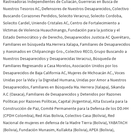
Rastreadoras Independientes de Culiacán, Guerreras en Busca de
Nuestros Tesoros AC, Defensores de Nuestros Desaparecidos, Colectivo
Buscando Corazones Perdidos, Solecito Veracruz, Solecito Cordoba,
Solecito Cardel, Uniendo Cristales AC, Centro de Fortalecimiento a
Víctimas de Violencia Huauchinango, Fundación para la justicia y el
Estado Democrático y de Derecho, Desaparecidos Justicia AC Querétaro,
Familiares en búsqueda Ma.Herrera Xalapa, Familiares de Desaparecidos
y Asesinados en Chilpancingo Gro., Colectivo RECO, Grupo Buscando a
Nuestros Desaparecidos y Desaparecidas Veracruz, Búsqueda de
Familiares Regresando a Casa Morelos, Asociación Unidos por los
Desaparecidos de Baja California AC, Mujeres de Michoacán AC., Voces
Unidas por la Vida y la Dignidad Humana, Unidas por Amor a Nuestros
Desaparecidos, Familiares en Búsqueda Ma. Herrera (Xalapa), Sikanda
A.C (Oaxaca), Familiares de Desaparecidos y Detenidos por Razones
Políticas por Razones Políticas, Capital (Argentina), Alta Escuela para la
Construcción de Paz, Comité Permanente para la Defensa de los DD.HH
(CPDH Colombia), Red Alas Bolivia, Colectivo Casa (Bolivia), Red
Nacional de mujeres en defensa de la Madre Tierra (Bolivia), YABATACH
(Bolivia), Fundación Munasim, Kullakita (Bolivia), APEA (Bolivia),