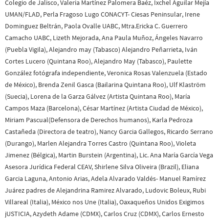
Colegio de Jalisco, Valeria Martínez Palomera Baéz, Ixchel Aguilar Mejía
UMAN/FLAD, Perla Fragoso Lugo CONACYT- Ciesas Peninsular, Irene
Dominguez Beltrán, Paola Ovalle UABC, Mtra.Ericka C. Guerrero
Camacho UABC, Lizeth Mejorada, Ana Paula Muñoz, Ángeles Navarro
(Puebla Vigila), Alejandro may (Tabasco) Alejandro Peñarrieta, Iván
Cortes Lucero (Quintana Roo), Alejandro May (Tabasco), Paulette
González fotógrafa independiente, Veronica Rosas Valenzuela (Estado
de México), Brenda Zenil Gasca (Bailarina Quintana Roo), Ulf Klaström
(Suecia), Lorena de la Garza Gálvez (Artista Quintana Roo), María
Campos Maza (Barcelona), César Martínez (Artista Ciudad de México),
Miriam Pascual(Defensora de Derechos humanos), Karla Pedroza
Castañeda (Directora de teatro), Nancy Garcia Gallegos, Ricardo Serrano
(Durango), Marlen Alejandra Torres Castro (Quintana Roo), Violeta
Jimenez (Bélgica), Martin Burstein (Argentina), Lic. Ana María García Vega
Asesora Jurídica Federal CEAV, Shirlene Silva Oliveira (Brazil), Eliana
Garcia Laguna, Antonio Arias, Adela Alvarado Valdés- Manuel Ramírez
Juárez padres de Alejandrina Ramirez Alvarado, Ludovic Boleux, Rubi
Villareal (Italia), México nos Une (Italia), Oaxaqueños Unidos Exigimos
jUSTICIA, Azydeth Adame (CDMX), Carlos Cruz (CDMX), Carlos Ernesto