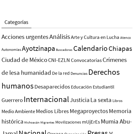
Categorías
Análisis
Acciones urgentes
Arte y Cultura en Lucha
Atenco
Ayotzinapa
Calendario
Chiapas
Autonomías
Buscadoras
Ciudad de México
Crímenes
CNI-EZLN
Convocatorias
Derechos
de lesa humanidad
De la red
Denuncias
humanos
Desaparecidos
Educación
Estudiantil
Internacional
La sexta
Justicia
Guerrero
Libros
Megaproyectos
Memoria
Medios Libres
Medio Ambiente
Mumia Abu-
histórica
mUjErEs
Movilizaciones
Michoacán
Migrantes
Nacional
Presas y
Jamal
Oaxaca