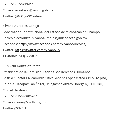
Fax (+52)5550933414
Correo: secretario@segob.gob.mx
Twitter: @M.OlgaSCordero
Silvano Aureoles Conejo
Gobernador Constitucional del Estado de michoacan de Ocampo
Correo electrónico: silvanoaureoles@michoacan.gob.mx
Facebook:
https://www.facebook.com/SilvanoAureoles/
Twitter:
https://twitter.com/Silvano_A
Teléfono: (443)3229034
Luis Raúl González Pérez
Presidente de la Comisión Nacional de Derechos Humanos
Edificio “Héctor Fix Zamudio” Blvd. Adolfo López Mateos 1922, 6° piso,
Colonia Tlacopac San Ángel, Delegación Álvaro Obregón, C.P.01040,
Ciudad de México;
Fax (+52)015536680767
Correo: correo@cndh.org.mx
Twitter @CNDH