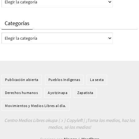
Categorías
Categorías
Publicación abierta
Pueblos Indí­genas
La sexta
Derechos humanos
Ayotzinapa
Zapatista
Movimientos y Medios Libres al día.
Centro Medios Libres okupa ( ɔ ) Copyleft | ¡Toma los medios, haz los
medios, sé los medios!