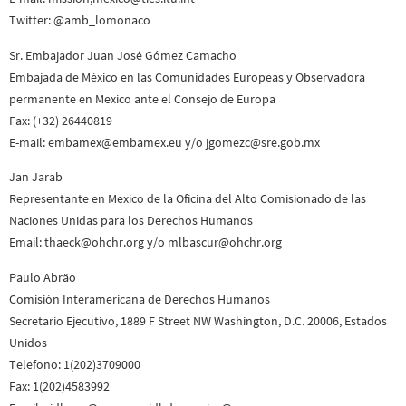
Twitter: @amb_lomonaco
Sr. Embajador Juan José Gómez Camacho
Embajada de México en las Comunidades Europeas y Observadora
permanente en Mexico ante el Consejo de Europa
Fax: (+32) 26440819
E-mail: embamex@embamex.eu y/o jgomezc@sre.gob.mx
Jan Jarab
Representante en Mexico de la Oficina del Alto Comisionado de las
Naciones Unidas para los Derechos Humanos
Email: thaeck@ohchr.org y/o mlbascur@ohchr.org
Paulo Abräo
Comisión Interamericana de Derechos Humanos
Secretario Ejecutivo, 1889 F Street NW Washington, D.C. 20006, Estados
Unidos
Telefono: 1(202)3709000
Fax: 1(202)4583992