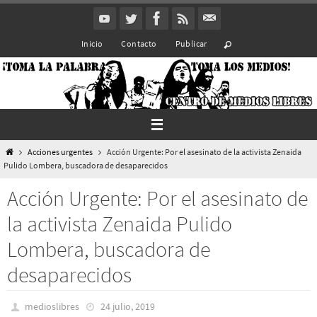
Ir
al
Inicio
Contacto
Publicar
contenido
Inicio
Acciones urgentes
Acción Urgente: Por el asesinato de la activista Zenaida
Pulido Lombera, buscadora de desaparecidos
Acción Urgente: Por el asesinato de
la activista Zenaida Pulido
Lombera, buscadora de
desaparecidos
medioslibres
24 julio, 2019