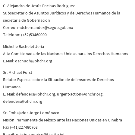
C. Alejandro de Jesús Encinas Rodríguez
Subsecretario de Asuntos Jurídicos y de Derechos Humanos de la
secretaria de Gobernación
Correo: mdchernandez@segob.gob.mx
Teléfono: (+52)53460000
Michelle Bachelet Jeria
Alta Comisionada de las Naciones Unidas para los Derechos Humanos
E.Mail: oacnudh@ohchr.org
Sr. Michael Forst
Relator Especial sobre la Situación de defensores de Derechos
Humanos
E. Mail: defenders@ohchr.org, urgent-action@ohchr.org,
defenders@ohchr.org
Sr. Embajador Jorge Lomónaco
Misión Permanente de México ante las Naciones Unidas en Ginebra
Fax (+41)227480708
E-mail: mission,mexico@ties.itu.int