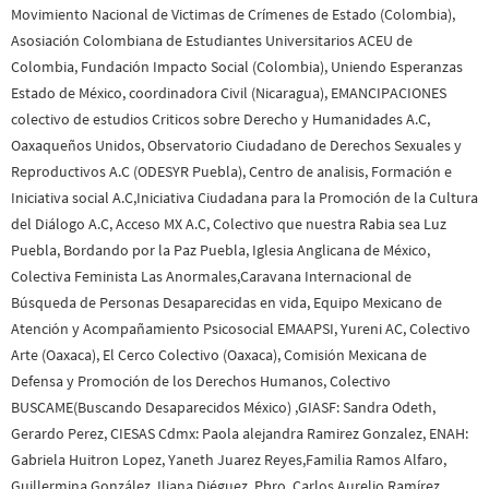
Movimiento Nacional de Victimas de Crímenes de Estado (Colombia),
Asosiación Colombiana de Estudiantes Universitarios ACEU de
Colombia, Fundación Impacto Social (Colombia), Uniendo Esperanzas
Estado de México, coordinadora Civil (Nicaragua), EMANCIPACIONES
colectivo de estudios Criticos sobre Derecho y Humanidades A.C,
Oaxaqueños Unidos, Observatorio Ciudadano de Derechos Sexuales y
Reproductivos A.C (ODESYR Puebla), Centro de analisis, Formación e
Iniciativa social A.C,Iniciativa Ciudadana para la Promoción de la Cultura
del Diálogo A.C, Acceso MX A.C, Colectivo que nuestra Rabia sea Luz
Puebla, Bordando por la Paz Puebla, Iglesia Anglicana de México,
Colectiva Feminista Las Anormales,Caravana Internacional de
Búsqueda de Personas Desaparecidas en vida, Equipo Mexicano de
Atención y Acompañamiento Psicosocial EMAAPSI, Yureni AC, Colectivo
Arte (Oaxaca), El Cerco Colectivo (Oaxaca), Comisión Mexicana de
Defensa y Promoción de los Derechos Humanos, Colectivo
BUSCAME(Buscando Desaparecidos México) ,GIASF: Sandra Odeth,
Gerardo Perez, CIESAS Cdmx: Paola alejandra Ramirez Gonzalez, ENAH:
Gabriela Huitron Lopez, Yaneth Juarez Reyes,Familia Ramos Alfaro,
Guillermina González, Iliana Diéguez, Pbro. Carlos Aurelio Ramírez