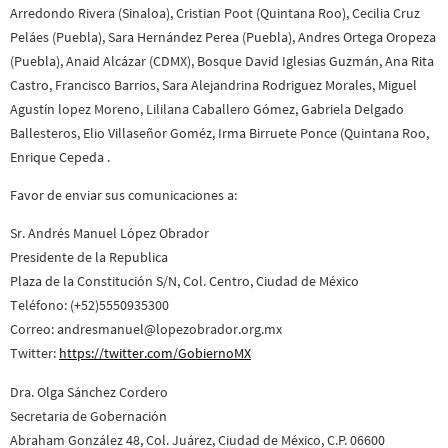
Arredondo Rivera (Sinaloa), Cristian Poot (Quintana Roo), Cecilia Cruz
Peláes (Puebla), Sara Hernández Perea (Puebla), Andres Ortega Oropeza
(Puebla), Anaid Alcázar (CDMX), Bosque David Iglesias Guzmán, Ana Rita
Castro, Francisco Barrios, Sara Alejandrina Rodriguez Morales, Miguel
Agustín lopez Moreno, Lililana Caballero Gómez, Gabriela Delgado
Ballesteros, Elio Villaseñor Goméz, Irma Birruete Ponce (Quintana Roo,
Enrique Cepeda .
Favor de enviar sus comunicaciones a:
Sr. Andrés Manuel López Obrador
Presidente de la Republica
Plaza de la Constitución S/N, Col. Centro, Ciudad de México
Teléfono: (+52)5550935300
Correo: andresmanuel@lopezobrador.org.mx
Twitter:
https://twitter.com/GobiernoMX
Dra. Olga Sánchez Cordero
Secretaria de Gobernación
Abraham González 48, Col. Juárez, Ciudad de México, C.P. 06600