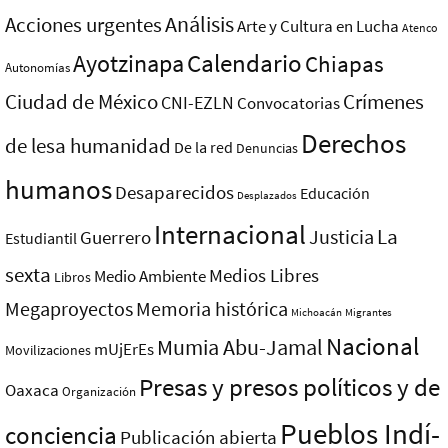
Análisis
Acciones urgentes
Arte y Cultura en Lucha
Atenco
Ayotzinapa
Calendario
Chiapas
Autonomías
Ciudad de México
Crímenes
CNI-EZLN
Convocatorias
Derechos
de lesa humanidad
De la red
Denuncias
humanos
Desaparecidos
Educación
Desplazados
Internacional
La
Justicia
Guerrero
Estudiantil
sexta
Medios Libres
Medio Ambiente
Libros
Megaproyectos
Memoria histórica
Michoacán
Migrantes
Nacional
Mumia Abu-Jamal
mUjErEs
Movilizaciones
Presas y presos polí­ticos y de
Oaxaca
Organización
Pueblos Indí­
conciencia
Publicación abierta