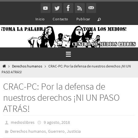
Ir
al
Inicio
Contacto
Publicar
contenido
Inicio
Derechos humanos
CRAC-PC: Por la defensa de nuestros derechos ¡NI UN
PASO ATRÁS!
CRAC-PC: Por la defensa de
nuestros derechos ¡NI UN PASO
ATRÁS!
medioslibres
9 agosto, 2018
,
,
Derechos humanos
Guerrero
Justicia