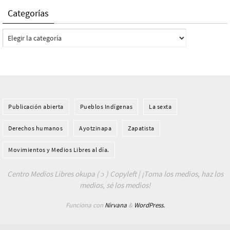
Categorías
Categorías
Publicación abierta
Pueblos Indí­genas
La sexta
Derechos humanos
Ayotzinapa
Zapatista
Movimientos y Medios Libres al día.
Centro Medios Libres okupa ( ɔ ) Copyleft | ¡Toma los medios, haz los
medios, sé los medios!
Funciona con
Nirvana
&
WordPress.