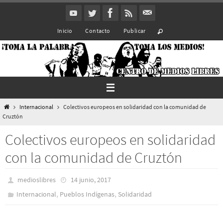
Ir
al
Inicio
Contacto
Publicar
contenido
Inicio
Internacional
Colectivos europeos en solidaridad con la comunidad de
Cruztón
Colectivos europeos en solidaridad
con la comunidad de Cruztón
medioslibres
14 junio, 2017
,
,
Internacional
Pueblos Indí­genas
Solidaridad