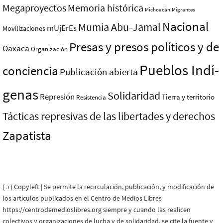
Megaproyectos
Memoria histórica
Michoacán
Migrantes
Nacional
Mumia Abu-Jamal
mUjErEs
Movilizaciones
Presas y presos polí­ticos y de
Oaxaca
Organización
Pueblos Indí­
conciencia
Publicación abierta
genas
Solidaridad
Represión
Tierra y territorio
Resistencia
Tácticas represivas de las libertades y derechos
Zapatista
( ɔ ) Copyleft | Se permite la recirculación, publicación, y modificación de
los artículos publicados en el Centro de Medios Libres
https://centrodemedioslibres.org siempre y cuando las realicen
colectivos y organizaciones de lucha y de solidaridad, se cite la fuente y