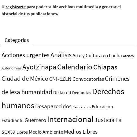
O
registrarte
para poder subir archivos multimedia y generar el
historial de tus publicaciones.
Categorías
Análisis
Acciones urgentes
Arte y Cultura en Lucha
Atenco
Ayotzinapa
Calendario
Chiapas
Autonomías
Ciudad de México
Crímenes
CNI-EZLN
Convocatorias
Derechos
de lesa humanidad
De la red
Denuncias
humanos
Desaparecidos
Educación
Desplazados
Internacional
La
Justicia
Guerrero
Estudiantil
sexta
Medios Libres
Medio Ambiente
Libros