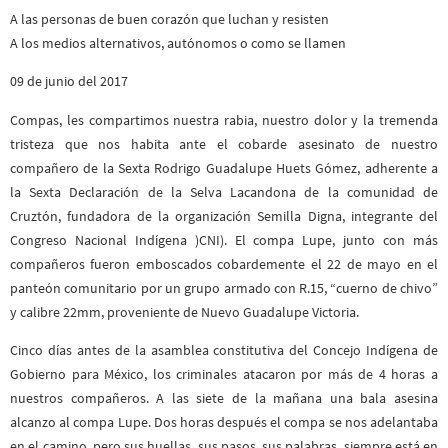
A las personas de buen corazón que luchan y resisten
A los medios alternativos, autónomos o como se llamen
09 de junio del 2017
Compas, les compartimos nuestra rabia, nuestro dolor y la tremenda
tristeza que nos habita ante el cobarde asesinato de nuestro
compañero de la Sexta Rodrigo Guadalupe Huets Gómez, adherente a
la Sexta Declaración de la Selva Lacandona de la comunidad de
Cruztón, fundadora de la organización Semilla Digna, integrante del
Congreso Nacional Indígena )CNI). El compa Lupe, junto con más
compañeros fueron emboscados cobardemente el 22 de mayo en el
panteón comunitario por un grupo armado con R.15, “cuerno de chivo”
y calibre 22mm, proveniente de Nuevo Guadalupe Victoria.
Cinco días antes de la asamblea constitutiva del Concejo Indígena de
Gobierno para México, los criminales atacaron por más de 4 horas a
nuestros compañeros. A las siete de la mañana una bala asesina
alcanzo al compa Lupe. Dos horas después el compa se nos adelantaba
en el camino, pero sus huellas, sus pasos, sus palabras, siempre está en