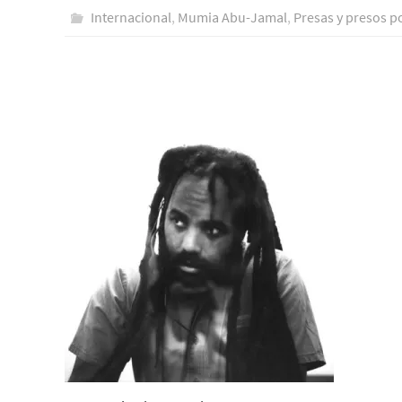
Internacional
,
Mumia Abu-Jamal
,
Presas y presos po