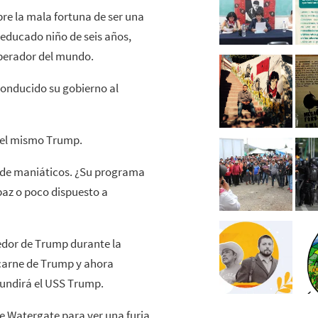
bre la mala fortuna de ser una
educado niño de seis años,
mperador del mundo.
conducido su gobierno al
r el mismo Trump.
n de maniáticos. ¿Su programa
paz o poco dispuesto a
edor de Trump durante la
 carne de Trump y ahora
undirá el USS Trump.
de Watergate para ver una furia