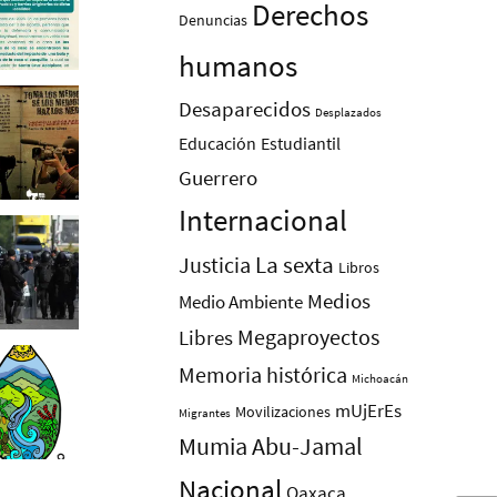
Derechos
Denuncias
humanos
Desaparecidos
Desplazados
Educación
Estudiantil
Guerrero
Internacional
La sexta
Justicia
Libros
Medios
Medio Ambiente
Megaproyectos
Libres
Memoria histórica
Michoacán
mUjErEs
Movilizaciones
Migrantes
Mumia Abu-Jamal
Nacional
Oaxaca