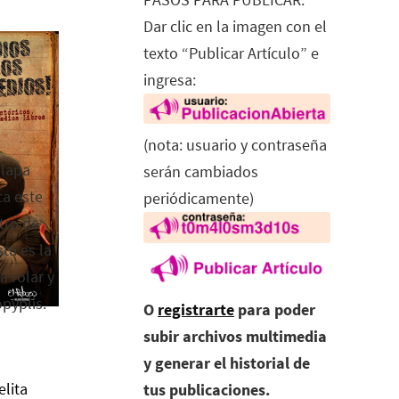
Dar clic en la imagen con el
texto “Publicar Artículo” e
ingresa:
(nota: usuario y contraseña
alapa
serán cambiados
ca este
periódicamente)
tro de
ta es la
a rolar y
opyplis.
O
registrarte
para poder
subir archivos multimedia
y generar el historial de
elita
tus publicaciones.