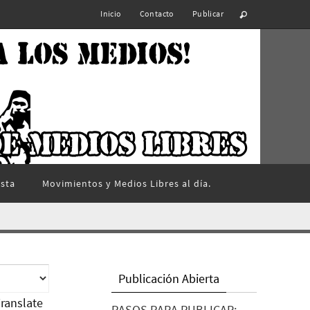
Inicio
Contacto
Publicar
ista
Movimientos y Medios Libres al día.
Publicación Abierta
ranslate
PASOS PARA PUBLICAR: