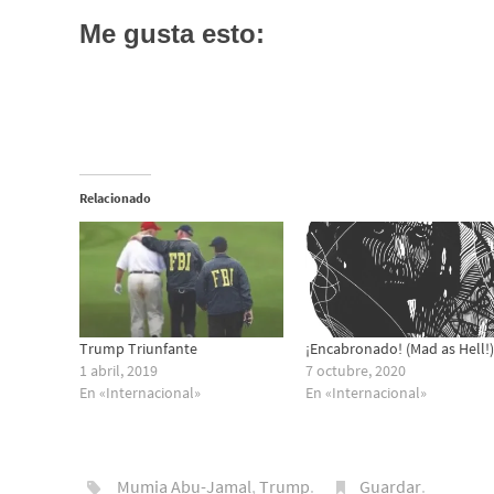
Me gusta esto:
Relacionado
Trump Triunfante
¡Encabronado! (Mad as Hell!)
1 abril, 2019
7 octubre, 2020
En «Internacional»
En «Internacional»
Mumia Abu-Jamal
,
Trump
.
Guardar
.