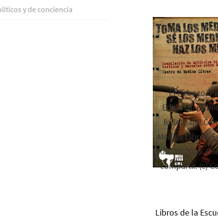
lí­ticos y de conciencia
El Rebozo, P
Editorial, publi
folleto del Cen
Medios Libres. Es
edición 2016. Par
compartir. (c) C
Libros de la Escu