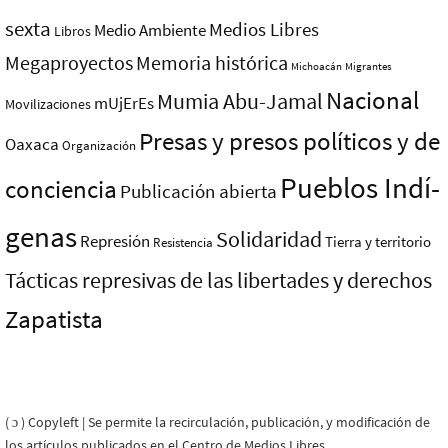
sexta
Medios Libres
Medio Ambiente
Libros
Megaproyectos
Memoria histórica
Michoacán
Migrantes
Nacional
Mumia Abu-Jamal
mUjErEs
Movilizaciones
Presas y presos polí­ticos y de
Oaxaca
Organización
Pueblos Indí­
conciencia
Publicación abierta
genas
Solidaridad
Represión
Tierra y territorio
Resistencia
Tácticas represivas de las libertades y derechos
Zapatista
( ɔ ) Copyleft | Se permite la recirculación, publicación, y modificación de
los artículos publicados en el Centro de Medios Libres