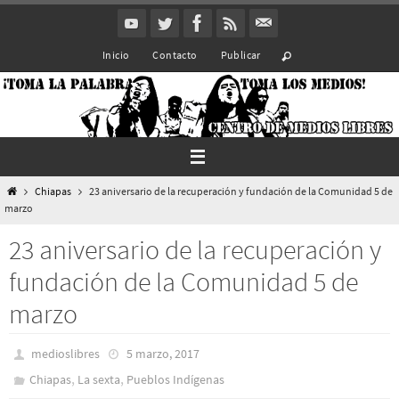
Ir
al
Inicio
Contacto
Publicar
contenido
Inicio
Chiapas
23 aniversario de la recuperación y fundación de la Comunidad 5 de
marzo
23 aniversario de la recuperación y
fundación de la Comunidad 5 de
marzo
medioslibres
5 marzo, 2017
,
,
Chiapas
La sexta
Pueblos Indí­genas