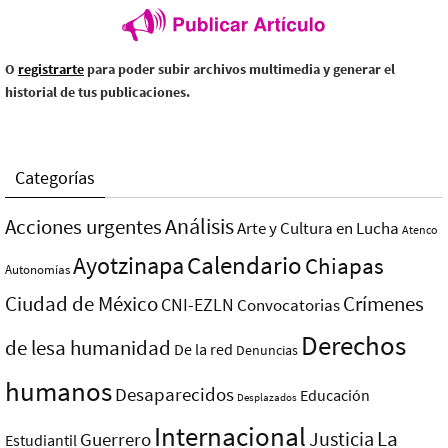
O
registrarte
para poder subir archivos multimedia y generar el
historial de tus publicaciones.
Categorías
Análisis
Acciones urgentes
Arte y Cultura en Lucha
Atenco
Ayotzinapa
Calendario
Chiapas
Autonomías
Ciudad de México
Crímenes
CNI-EZLN
Convocatorias
Derechos
de lesa humanidad
De la red
Denuncias
humanos
Desaparecidos
Educación
Desplazados
Internacional
La
Justicia
Guerrero
Estudiantil