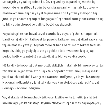
Mabaj jich ya yaál tej tzibabil juún. Tej vinkoy ta pasel tej macha laj
kopon de ju´n ztibabil yuún bayal sjarawuanil y masnaik koptayel y
masnaikchamel tej bin ya yal te juné maá spisil yotan yas kopon tej
juné, ja ya chaám tej kop te bin ya yal t´ej periodikotic y noticieroetik tej
tojbilik yuún chopol awualil te botól yas skasesik.
Ya yal sbajik te kax bayal toyol estudioik y vayala´j chin smaquinaik
banti ya laj yilik bin taj koyel taj pasel o taj kaxel, mabaj yil, ni yauk snop
tej jaá mas lek yaxa yil tej bati mero tzibabil banti mero lokem talel de
kopetik, tiklaj ya yaáy áj te vin ya yalik te lolonwuanejitik aj tej taj
periodikotik y teantoj té yas ztakik áj te bitil ya yakik scopik.
Má la yilik te koóp tej batimero ztibabil, jich malajnaik bin mero ay tej taj
ztibabil ju´n, janax yaj ztob´ajik taj chopolkoptawuanej, malaj snaik
yalel ta lek bitíl sbi´il Congreso Nacional Indígena, ya la yalik, Consejo
Nacional Indigenista y jalaj tej kalal yas kan stojobtes yalaj sch´a, yal
Consejo Nacional Indígena.
Vayal skexlalul tej machatik jaik yatelik ztibayel te junetik, jaá laj teé
kuxulik áj y yas kanik stojolik yuún ztibayel t´ej bin mas náj koptayel y