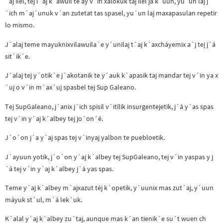
´aj ilel, tej l´aj k´awuil te ay v´in xálokuk taj ilel ja k´uun, yu´un laj j
´ich m´aj´unuk v´an zutetat tas spasel, yu´un laj maxapasulan repetir
lo mismo.
J´alaj teme mayuknixvilawuila´e y´unilaj t´aj k´axcháyemix a´j tej j´á
sit´ik´e.
J´alaj tej y´otik´e j´akotanik te y´auk k´apasik taj mandar tej v´in ya x
´uj o v´in m´ax´uj spasbel tej Sup Galeano.
Tej SupGaleano, j´anix j´ich spisil v´itílik insurgentejetik, j´á y´as spas
tej v´in y´aj k´albey tej jo´on´é.
J´o´on j´a y´aj spas tej v´inyaj yalbon te puebloetik.
J´ayuun yotik, j´o´on y´aj k´albey tej SupGaleano, tej v´in yaspas y j
´á tej v´in y´aj k´albey j´á yas spas.
Teme y´aj k´albey m´ajxazut téj k´opetik, y´uunix mas zut´aj, y´uun
máyuk st´ul, m´á lek´uk.
K´alal y´aj k´albey zu´taj, aunque mas k´an tienik´e su´t wuen ch