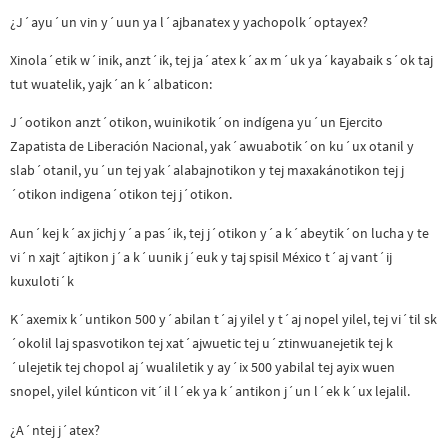
¿J´ayu´un vin y´uun ya l´ajbanatex y yachopolk´optayex?
Xinola´etik w´inik, anzt´ik, tej ja´atex k´ax m´uk ya´kayabaik s´ok taj
tut wuatelik, yajk´an k´albaticon:
J´ootikon anzt´otikon, wuinikotik´on indígena yu´un Ejercito
Zapatista de Liberación Nacional, yak´awuabotik´on ku´ux otanil y
slab´otanil, yu´un tej yak´alabajnotikon y tej maxakánotikon tej j
´otikon indigena´otikon tej j´otikon.
Aun´kej k´ax jichj y´a pas´ik, tej j´otikon y´a k´abeytik´on lucha y te
vi´n xajt´ajtikon j´a k´uunik j´euk y taj spisil México t´aj vant´ij
kuxuloti´k
K´axemix k´untikon 500 y´abilan t´aj yilel y t´aj nopel yilel, tej vi´til sk
´okolil laj spasvotikon tej xat´ajwuetic tej u´ztinwuanejetik tej k
´ulejetik tej chopol aj´wualiletik y ay´ix 500 yabilal tej ayix wuen
snopel, yilel kúnticon vit´il l´ek ya k´antikon j´un l´ek k´ux lejalil.
¿A´ntej j´atex?