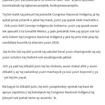
tzumbalbaik taj lajbanwuanejetik, bolkoptawuanejetic.
Tej bin batik taj jokoyel tej joetactik Congreso Nacional Indígena, já tej
aybal junax yotanik o jabal tej mauk, yuún yaj spasik sleik machatik o
´chik yuún bitil Concejo Indígena de Gobierno, yuún yaj spasik wuen
lek ajwualil li ta lumaltik México, y jaán joetaktik inée yaj sjoyin sok tul
antz lokem taj Congreso Nacional Indígena y jalá tej antz inée jalaj tej
candidata kuuntik ta elección yuún 2018.
Jáa te bin lok taj alel yuúnik taj sakubel kinal yuún chanlajuneb taj uúj
yuún octubre taj chebmil sok wuablajuneb jabilal.
Jich ya yaál tej ztibabil juún tej las slokesic, wuen ztakal albil y wuen
ztibabil y ay taj caxlankop yuún machayuk ya xuú yuún koponel y ya
´yel tej bin yayal.
Má bajyal te ztibabil juún, tej ezln yaxajokobey sjoetak taj base de
apoyo zapatista y tej batukjeuk tej Congreso Nacional Indígena taj
jokoyel sok joetak teme ay acuerdo´ik.