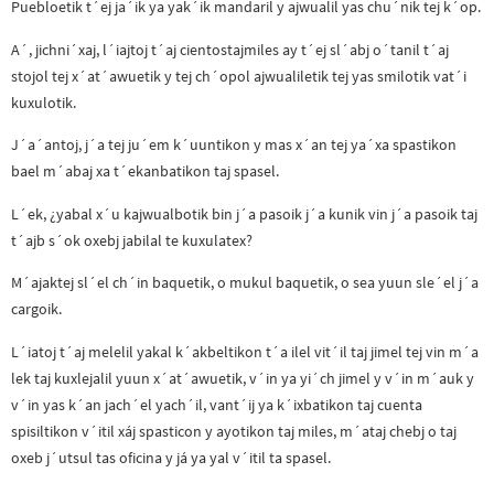
Puebloetik t´ej ja´ik ya yak´ik mandaril y ajwualil yas chu´nik tej k´op.
A´, jichni´xaj, l´iajtoj t´aj cientostajmiles ay t´ej sl´abj o´tanil t´aj
stojol tej x´at´awuetik y tej ch´opol ajwualiletik tej yas smilotik vat´i
kuxulotik.
J´a´antoj, j´a tej ju´em k´uuntikon y mas x´an tej ya´xa spastikon
bael m´abaj xa t´ekanbatikon taj spasel.
L´ek, ¿yabal x´u kajwualbotik bin j´a pasoik j´a kunik vin j´a pasoik taj
t´ajb s´ok oxebj jabilal te kuxulatex?
M´ajaktej sl´el ch´in baquetik, o mukul baquetik, o sea yuun sle´el j´a
cargoik.
L´iatoj t´aj melelil yakal k´akbeltikon t´a ilel vit´il taj jimel tej vin m´a
lek taj kuxlejalil yuun x´at´awuetik, v´in ya yi´ch jimel y v´in m´auk y
v´in yas k´an jach´el yach´il, vant´ij ya k´ixbatikon taj cuenta
spisiltikon v´itil xáj spasticon y ayotikon taj miles, m´ataj chebj o taj
oxeb j´utsul tas oficina y já ya yal v´itil ta spasel.