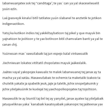
labanwuanjatex sok tej “canditaga”, te yas´can ya yal skaceselwuelil
yuún ezln.
Laá jpasveyik kinalul bitíl tatilatex yuún slabanel te anztetik te jotikon
indigenaotikon.
Yatoj ka kutikon indios tej yakikiltaybaticon taj pikel y que mayuk bin
yajnaticon te joóticon y te yax botíncon bitil chamvalam banti ya yal te
canan chij.
Yuúnwuan max´xawuilabaik taj jun espejo kalal vinkawualik
Jixchniwuan lokatex vitiltatil chopolatex mayuk jaákexlalik.
Jaátex vayal yakopojex kawualic te malek labanwuanej tej janax ay ta
macha ya yaí xatáu. Maxawuilabaic te ochemix ta maketalik tzakoix ta
chulelik yakalix ja spabelik jeuk, jajix ja talelik, jichix snopeljakuinik y
jichix yileljakuúnik te kuxlejal tej yaxchopolkopojatex taj tojolticon.
Maxawuilik te ay biuntil taj ilel tej ay yanyilel, janax ayatex taj yileljabaik
jatuqueliknax yaka´kanabaik kaxatoyabaik yakanopic tej jaátexnax yax