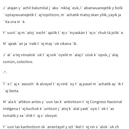
J´alajan y´achil balumilal j´aku´niklaj´euk, l´abanwuanejetik y bolk
´optaywuanejetik t´aj tojolticon, m´achatik matoj skan yilik, yayik ja
´ita ora in´é.
Y´uunl´aj m´atoj´oxcht´ajolik t´ej v´inyaskán t´ej o´chuk tá jolik´e.
M´ajxak´an ja´naik t´ej may´uk vikana´ik.
J´al´a tej vinxalok´uk t´aj sok´oyelé m´alaj t´uluk k´opuk, j´alaj
común, colectivo.
-*-
T´e l´aj x´awuich´ik alveyel t´ej vink´oy t´aj pasel m´achatik ay´ik t
´aj Sexta.
M´ala k´altikon antes y´uun las k´anboticon t´ej Congreso Nacional
Indígena t´ej kuchuk k´unticon j´atoj k´alal yaxk´oyic l´ek t´as
lumalik y xa´chik t´aj s´okoyel.
Y´uun las kanboticon sk´anantayel y szt´ikel t´ej vin x´alok´uk ch