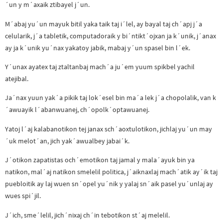
´un y m´axaik ztibayel j´un.
M´abaj yu´un mayuk bitil yaka taik taj i´lel, ay bayal taj ch´apj j´a
celularik, j´a tabletik, computadoraik y bi´ntikt´ojxan ja k´unik, j´anax
ay ja k´unik yu´nax yakatoy jabik, mabaj y´un spasel bin l´ek.
Y´unax ayatex taj ztaltanbaj mach´a ju´em yuum spikbel yachil
atejibal.
Ja´nax yuun yak´a pikik taj lok´esel bin ma´a lek j´a chopolalik, van k
´awuayik l´abanwuanej, ch´opolk´optawuanej.
Yatoj l´aj kalabanotikon tej janax sch´aoxtulotikon, jichlaj yu´un may
´uk melot´an, jich yak´awualbey jabai´k.
J´otikon zapatistas och´emotikon taj jamal y mala´ayuk bin ya
natikon, mal´aj natikon smelelil politica, j´aiknaxlaj mach´atik ay´ik taj
puebloitik ay laj wuen sn´opel yu´nik y yalaj sn´aik pasel yu´unlaj ay
wues spi´jil.
J´ich, sme´lelil, jich´nixaj ch´in tebotikon st´aj melelil.