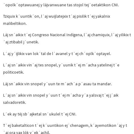
´opolk´optawuanej y lájvanwuane tas stojol tej´oetaktikon CNI.
Tziquix k´uuntik´on, l´aj wuijlatejxix t´aj pisilik t´ej yakalnix
malibeltikon.
Láj sn´aikix t´ej Congreso Nacional Indígena, l´aj chamiquix, l´aj yilikix t
´aj ztibabil j´unetik.
L´aj y´ijlikix van lok´tal de l´avanel y t´ej ch´oplk´optayel.
L´aj sn´aikix vin´aj tes snopel, y´uunik t´ej m´acha yatelinej t´e
politicoetik.
Láj sn´aikix vin snopel y´uun te m´ach´a p´asau ta mandar.
L´aj sn´aikix vin snopel y´uun t´ej m´acha y´a yalsvaj t´ej j´aik
salvadoretik.
L´ek ay téj sb´ajketal sn´ukulel t´ej CNI.
T´ej baketalticon t´ej k´uuntikon ej´chenagem, k´ayemotikon´aj y t
´aj ora yax lók y´ek´achil.