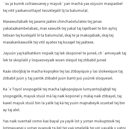
´xu ja kuinik coltawuanej y mayuk´yan machá yax xúyuún maspasbel
tej vitil yaxkancoltayel tecuklejalil lij ta balumulal.
Maxawuilabaik tej jaxanix jaátex chinchaóxtulatex tej janax
yakalaákambelabaic, max xawuilk tej yakal taj lajelbael te bin aytoj
tebxan tej kuxlejalil lií ta balumulal, skaj te ja makojabaik, skaj tej
maxakankawuilik tej vitil ayatex taj kuxajel tej jaátexe.
Jayuún yaj kalbatikon nopaik taj lek skoponel te juneé, ch´amveyaik taj
lek te skoplalil y loquesveyaik wuen slequil tej ztibabil juneé
Kaáx oboljbáj te macha kopojikix tej las ztibayiquix y las slokexiquix taj
ztibabil juún y taj yantik ztibabil juún banti juú yuúnik sloquesel.
Ka´x Toyol snopogelik tej macha lajkopojiquix lumyantojlajbijil tej
snopogelik, mayuk stuúl má laj naik koponel y málaj naik ztibayel, taj
kaxel mayuk stuúl bin la yalik taj ká tej yuún majnabeyik scuetail tej bin
ay taj alel.
Yas naik cuentail como kax bayal ya yayik lot y yotan mukuptesik tej
lotinwuanej y yotan xyaquik ta ilel tej yaá smelelik tej vin yayalik y yatoj