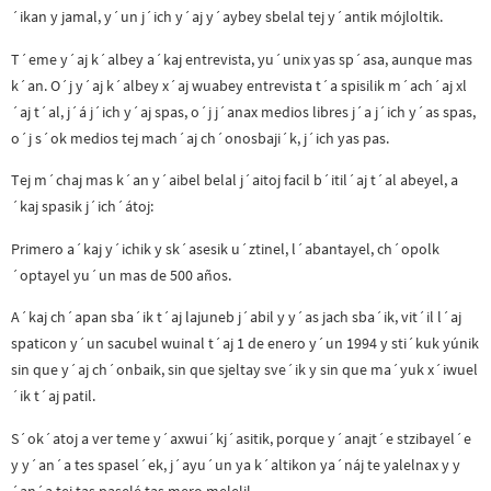
´ikan y jamal, y´un j´ich y´aj y´aybey sbelal tej y´antik mójloltik.
T´eme y´aj k´albey a´kaj entrevista, yu´unix yas sp´asa, aunque mas
k´an. O´j y´aj k´albey x´aj wuabey entrevista t´a spisilik m´ach´aj xl
´aj t´al, j´á j´ich y´aj spas, o´j j´anax medios libres j´a j´ich y´as spas,
o´j s´ok medios tej mach´aj ch´onosbaji´k, j´ich yas pas.
Tej m´chaj mas k´an y´aibel belal j´aitoj facil b´itil´aj t´al abeyel, a
´kaj spasik j´ich´átoj:
Primero a´kaj y´ichik y sk´asesik u´ztinel, l´abantayel, ch´opolk
´optayel yu´un mas de 500 años.
A´kaj ch´apan sba´ik t´aj lajuneb j´abil y y´as jach sba´ik, vit´il l´aj
spaticon y´un sacubel wuinal t´aj 1 de enero y´un 1994 y sti´kuk yúnik
sin que y´aj ch´onbaik, sin que sjeltay sve´ik y sin que ma´yuk x´iwuel
´ik t´aj patil.
S´ok´atoj a ver teme y´axwui´kj´asitik, porque y´anajt´e stzibayel´e
y y´an´a tes spasel´ek, j´ayu´un ya k´altikon ya´náj te yalelnax y y
´an´a tej tas paselé tas mero melelil.