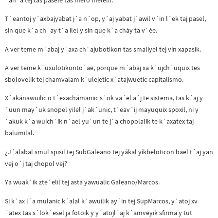
T´eantoj y´axbajyabat j´a n´op, y´aj yabat j´awil v´in l´ek taj pasel,
sin que k´a ch´ay t´a ilel y sin que k´a cháy ta v´ée.
A ver teme m´abaj y´axa ch´ajubotikon tas smaliyel tej vin xapasik.
A ver teme k´uxulotikonto´ae, porque m´abaj xa k´ujch´uquix tes
sbolovelik tej chamvalam k´ulejetic x´atajwuetic capitalismo.
X´akánawuilic o t´exachámaniic s´ok va´el a´j te sistema, tas k´aj y
´uun may´uk snopel yilel j´ak´unic, t´eav´ij mayuquix spoxil, ni y
´akuk k´a wuich´ik n´ael yu´un te j´a chopolalik te k´axatex taj
balumilal.
¿J´alabal smul spisil tej SubGaleano tej yákal yíkbeloticon bael t´aj yan
vej o´j taj chopol vej?
Ya wuak´ik zte´elil tej asta yawualic Galeano/Marcos.
Si k´ax l´a mulanic k´alal k´awuilik ay´in tej SupMarcos, y´atoj xv
´atex tas s´lok´esel ja fotoik y y´atojl´aj k´amveyik sfirma y tut