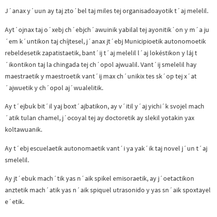
J´anax y´uun ay taj zto´bel taj miles tej organisadoayotik t´aj melelil.
Ayt´ojnax taj o´xebj ch´ebjch´awuinik yabilal tej ayonitik´on y m´a ju
´em k´untikon taj chíjtesel, j´anax jt´ebj Municipioetik autonomoetik
rebeldesetik zapatistaetik, bant´ij t´aj melelil l´aj lokéstikon y láj t
´ikontikon taj la chingada tej ch´opol ajwualil. Vant´ij smelelil hay
maestraetik y maestroetik vant´ij max ch´unikix tes sk´op tej x´at
´ajwuetik y ch´opol aj´wualelitik.
Ay t´ejbuk bit´il yaj boxt´ajbatikon, ay v´itil y´aj yichi´k svojel mach
´atik tulan chamel, j´ocoyal tej ay doctoretik ay slekil yotakin yax
koltawuanik.
Ay t´ebj escuelaetik autonomaetik vant´i ya yak´ik taj novel j´un t´aj
smelelil.
Ay jt´ebuk mach´tik yas n´aik spikel emisoraetik, ay j´oetactikon
anztetik mach´atik yas n´aik spiquel utrasonido y yas sn´aik spoxtayel
e´etik.