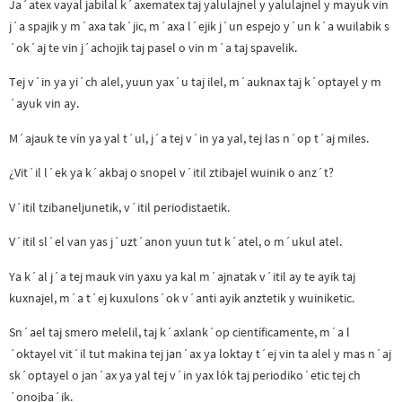
Ja´atex vayal jabilal k´axematex taj yalulajnel y yalulajnel y mayuk vin
j´a spajik y m´axa tak´jic, m´axa l´ejik j´un espejo y´un k´a wuilabik s
´ok´aj te vin j´achojik taj pasel o vin m´a taj spavelik.
Tej v´in ya yi´ch alel, yuun yax´u taj ilel, m´auknax taj k´optayel y m
´ayuk vin ay.
M´ajauk te vín ya yal t´ul, j´a tej v´in ya yal, tej las n´op t´aj miles.
¿Vit´il l´ek ya k´akbaj o snopel v´itil ztibajel wuinik o anz´t?
V´itil tzibaneljunetik, v´itil periodistaetik.
V´itil sl´el van yas j´uzt´anon yuun tut k´atel, o m´ukul atel.
Ya k´al j´a tej mauk vin yaxu ya kal m´ajnatak v´itil ay te ayik taj
kuxnajel, m´a t´ej kuxulons´ok v´anti ayik anztetik y wuiniketic.
Sn´ael taj smero melelil, taj k´axlank´op científicamente, m´a l
´oktayel vit´il tut makina tej jan´ax ya loktay t´ej vin ta alel y mas n´aj
sk´optayel o jan´ax ya yal tej v´in yax lók taj periodiko´etic tej ch
´onojba´ik.