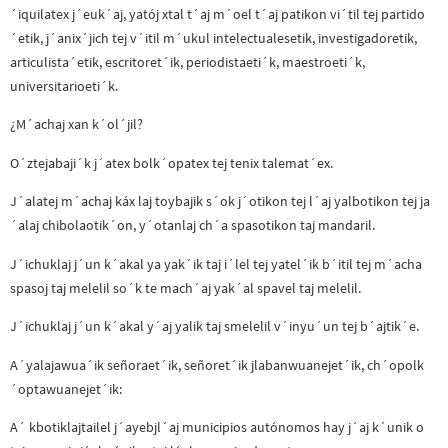
´iquilatex j´euk´aj, yatój xtal t´aj m´oel t´aj patikon vi´til tej partido
´etik, j´anix´jich tej v´itil m´ukul intelectualesetik, investigadoretik,
articulista´etik, escritoret´ik, periodistaeti´k, maestroeti´k,
universitarioeti´k.
¿M´achaj xan k´ol´jil?
O´ztejabaji´k j´atex bolk´opatex tej tenix talemat´ex.
J´alatej m´achaj káx laj toybajik s´ok j´otikon tej l´aj yalbotikon tej ja
´alaj chibolaotik´on, y´otanlaj ch´a spasotikon taj mandaril.
J´ichuklaj j´un k´akal ya yak´ik taj i´lel tej yatel´ik b´itil tej m´acha
spasoj taj melelil so´k te mach´aj yak´al spavel taj melelil.
J´ichuklaj j´un k´akal y´aj yalik taj smelelil v´inyu´un tej b´ajtik´e.
A´yalajawua´ik señoraet´ik, señoret´ik jlabanwuanejet´ik, ch´opolk
´optawuanejet´ik:
A´ kbotiklajtailel j´ayebjl´aj municipios autónomos hay j´aj k´unik o