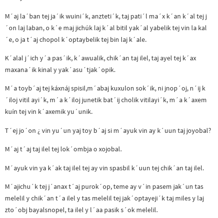
M´aj la´ban tej ja´ik wuini´k, anzteti´k, taj pati´l ma´x k´an k´al tej j
´on laj laban, o k´e maj jichúk laj k´al bitil yak´al yabelik tej vin la kal
´e, o ja t´aj chopol k´optaybelik tej bin laj k´ale.
K´alal j´ich y´a pas´ik, k´awualik, chik´an taj ilel, taj ayel tej k´ax
maxana´ik kinal y yak´asu´tjak´opik.
M´a toyb´aj tej káxnáj spisil,m´abaj kuxulon sok´ik, ni jnop´oj, n´ij k
´iloj vitil ayi´k, m´a k´iloj junetik bat´ij cholik vitilayi´k, m´a k´axem
kuín tej vin k´axemik yu´unik.
T´ej jo´on ¿ vin yu´un yaj toy b´aj si m´ayuk vin ay k´uun taj joyobal?
M´aj t´aj taj ilel tej lok´ombja o xojobal.
M´ayuk vin ya k´ak taj ilel tej ay vin spasbil k´uun tej chik´an taj ilel.
M´ajichu´k tej j´anax t´aj purok´op, teme ay v´in pasem jak´un tas
melelil y chik´an t´a ilel y tas melelil tej jak´optayeji´k taj miles y laj
zto´obj bayalsnopel, ta ilel y l´aa pasik s´ok melelil.