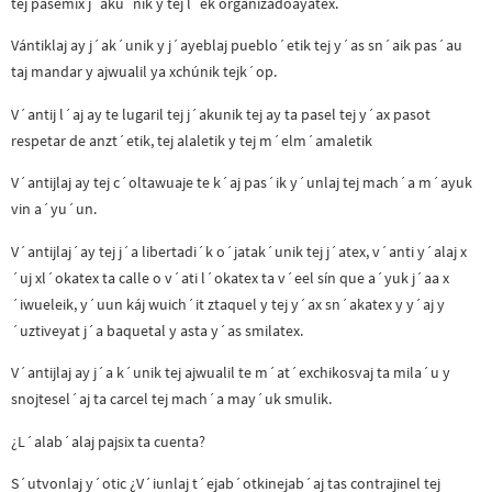
tej pasemix j´aku´nik y tej l´ek organizadoayatex.
Vántiklaj ay j´ak´unik y j´ayeblaj pueblo´etik tej y´as sn´aik pas´au
taj mandar y ajwualil ya xchúnik tejk´op.
V´antij l´aj ay te lugaril tej j´akunik tej ay ta pasel tej y´ax pasot
respetar de anzt´etik, tej alaletik y tej m´elm´amaletik
V´antijlaj ay tej c´oltawuaje te k´aj pas´ik y´unlaj tej mach´a m´ayuk
vin a´yu´un.
V´antijlaj´ay tej j´a libertadi´k o´jatak´unik tej j´atex, v´anti y´alaj x
´uj xl´okatex ta calle o v´ati l´okatex ta v´eel sín que a´yuk j´aa x
´iwueleik, y´uun káj wuich´it ztaquel y tej y´ax sn´akatex y y´aj y
´uztiveyat j´a baquetal y asta y´as smilatex.
V´antijlaj ay j´a k´unik tej ajwualil te m´at´exchikosvaj ta mila´u y
snojtesel´aj ta carcel tej mach´a may´uk smulik.
¿L´alab´alaj pajsix ta cuenta?
S´utvonlaj y´otic ¿V´iunlaj t´ejab´otkinejab´aj tas contrajinel tej