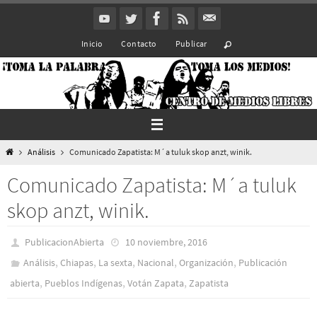
Ir
al
Inicio
Contacto
Publicar
contenido
Inicio
Análisis
Comunicado Zapatista: M´a tuluk skop anzt, winik.
Comunicado Zapatista: M´a tuluk
skop anzt, winik.
PublicacionAbierta
10 noviembre, 2016
,
,
,
,
,
Análisis
Chiapas
La sexta
Nacional
Organización
Publicación
,
,
,
abierta
Pueblos Indí­genas
Votán Zapata
Zapatista