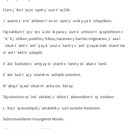
Claro j´ilix t´ej sn´opel y´uun t´ej CNI.
J´axanix x´a m´alitikon t´es sn´opel y´unik y ya k´oltaytikon.
Yáj natikon t´ej v´ej x´a sle´ik para y´uun k´unticon t´aj spisilticon v
´it´il j´otikon, pueblos, tribus, naciones y barrios originarios, y´axa l
´okuk t´alel v´ant´ij ay k´uxul o´tanil y v´ant´ij vayal slab´otanil tas
sl´eel l´ekil k´uxlejalil.
X´alo´kuktalel v´antij ay st´ulanil o´tanil y sk´akal o´tanil.
X´alo´kuk t´aj y´otanik m´achatik colectivo.
M´abaj t´ej xal´okuk m´acha stu´kel ay.
Táj colectivo xa´lok´uktalel, v´itilnix t´alemotikon t´ej´ootikon.
L´itoj t´aj wuiztiquil j´amaletik y´uun sureste mexicano.
Subcomandante Insurgente Moisés.