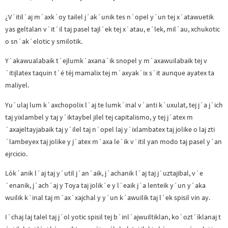
¿V´itil´aj m´axk´oy tailel j´ak´unik tes n´opel y´un tej x´atawuetik
yas geltalan v´it´il taj pasel tajl´ek tej x´atau, e´lek, mil´au, xchukotic
o sn´ak´elotic y smilotik.
Y´akawualabaik t´ejlumk´axana´ik snopel y m´axawuilabaik tej v
´itijlatex taquin t´é téj mamalix tej m´axyak´ix s´it aunque ayatex ta
maliyel.
Yu´ulaj lum k´axchopolix l´aj te lumk´inal v´anti k´uxulat, tej j´a j´ich
taj yixlambel y taj y´iktaybel jilel tej capitalismo, y tej j´atex m
´axajeltayjabaik taj y´ilel taj n´opel laj y´ixlambatex taj jolike o laj zti
´lambeyex taj jolike y j´atex m´axa le´ik v´itil yan modo taj pasel y´an
ejrcicio.
Lók´anik l´aj taj y´util j´an´aik, j´achanik l´aj taj j´uztajibal, v´e
´enanik, j´ach´aj y Toya taj jolik´e y l´eaik j´a lenteik y´un y´aka
wuilik k´inal taj m´ax´xajchal y y´un k´awuilik taj l´ek spisil vin ay.
I´chaj laj talel taj j´ol yotic spisil tej b´inl´ajwuiltiklan, ko´ozt´íklanaj t