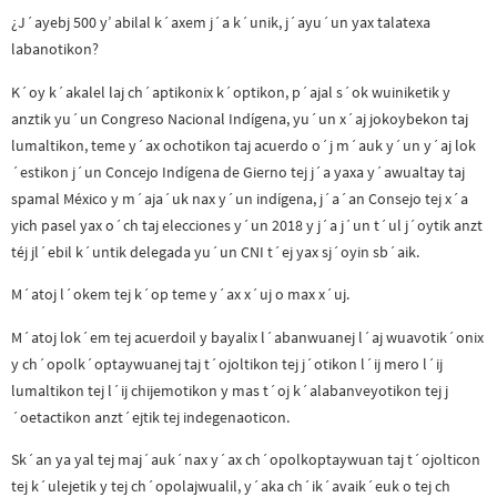
¿J´ayebj 500 y’ abilal k´axem j´a k´unik, j´ayu´un yax talatexa
labanotikon?
K´oy k´akalel laj ch´aptikonix k´optikon, p´ajal s´ok wuiniketik y
anztik yu´un Congreso Nacional Indígena, yu´un x´aj jokoybekon taj
lumaltikon, teme y´ax ochotikon taj acuerdo o´j m´auk y´un y´aj lok
´estikon j´un Concejo Indígena de Gierno tej j´a yaxa y´awualtay taj
spamal México y m´aja´uk nax y´un indígena, j´a´an Consejo tej x´a
yich pasel yax o´ch taj elecciones y´un 2018 y j´a j´un t´ul j´oytik anzt
téj jl´ebil k´untik delegada yu´un CNI t´ej yax sj´oyin sb´aik.
M´atoj l´okem tej k´op teme y´ax x´uj o max x´uj.
M´atoj lok´em tej acuerdoil y bayalix l´abanwuanej l´aj wuavotik´onix
y ch´opolk´optaywuanej taj t´ojoltikon tej j´otikon l´ij mero l´ij
lumaltikon tej l´ij chijemotikon y mas t´oj k´alabanveyotikon tej j
´oetactikon anzt´ejtik tej indegenaoticon.
Sk´an ya yal tej maj´auk´nax y´ax ch´opolkoptaywuan taj t´ojolticon
tej k´ulejetik y tej ch´opolajwualil, y´aka ch´ik´avaik´euk o tej ch