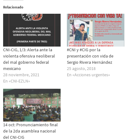
Relacionado
CNI-CIG, 1/3: Alerta ante la
#CNI y #CIG por la
violenta ofensiva neoliberal
presentación con vida de
del mal gobierno federal
Sergio Rivera Hernández
mexicano
25 agosto, 2018
28 noviembre, 2021
En «Acciones urgentes»
En «CNI-EZLN»
14 oct: Pronunciamiento final
de la 2da asamblea nacional
del CNI-CIG