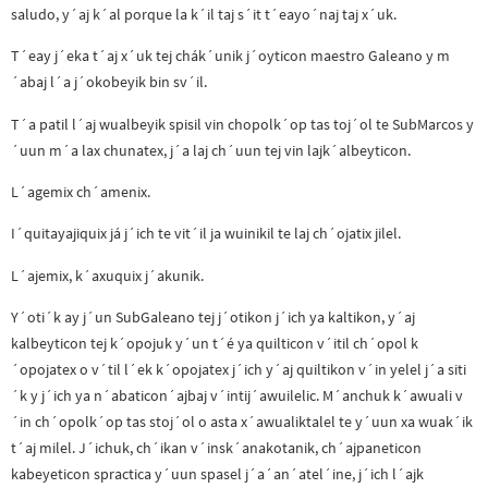
saludo, y´aj k´al porque la k´il taj s´it t´eayo´naj taj x´uk.
T´eay j´eka t´aj x´uk tej chák´unik j´oyticon maestro Galeano y m
´abaj l´a j´okobeyik bin sv´il.
T´a patil l´aj wualbeyik spisil vin chopolk´op tas toj´ol te SubMarcos y
´uun m´a lax chunatex, j´a laj ch´uun tej vin lajk´albeyticon.
L´agemix ch´amenix.
I´quitayajiquix já j´ich te vit´il ja wuinikil te laj ch´ojatix jilel.
L´ajemix, k´axuquix j´akunik.
Y´oti´k ay j´un SubGaleano tej j´otikon j´ich ya kaltikon, y´aj
kalbeyticon tej k´opojuk y´un t´é ya quilticon v´itil ch´opol k
´opojatex o v´til l´ek k´opojatex j´ich y´aj quiltikon v´in yelel j´a siti
´k y j´ich ya n´abaticon´ajbaj v´intij´awuilelic. M´anchuk k´awuali v
´in ch´opolk´op tas stoj´ol o asta x´awualiktalel te y´uun xa wuak´ik
t´aj milel. J´ichuk, ch´ikan v´insk´anakotanik, ch´ajpaneticon
kabeyeticon spractica y´uun spasel j´a´an´atel´ine, j´ich l´ajk