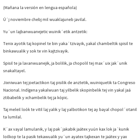
(Mañana la versión en lengua española)
Ú´j noviembre chebj mil wuaklajuneb javilal.
Yu´un lajbanwuanejetic wuinik´etik antzetik:
Tenix ayotik taj kopinel te bin yaka´tzivayik, yakal chambeltik spisil te
binkawualik y sok te vin kajtzivayik.
Spisil te ja lavanwuanejik, ja bolilik, ja chopolil tej max´uix jak´unik
snakaltayel.
Jixniwuan tej joetactikon taj pisilik de anztetik, wuiniquetik ta Congreso
Nacional. Indígena yakalwuan taj yilbelik skopinbelik tej vin yakal jaá
ztibabelik y xchambelik tej ja kópic.
Taj meleil loók te vitil laj yalik y laj yalbotikon tej ay bayal chopol´otanil
ta lumilal.
K´ax vayal lamulanik, y laj pak´jakabik jaátex yuún kax lok ja´kunik
loilkop te la pasik tekawualik yu´un ayatex tajkexan te jaátex y yax