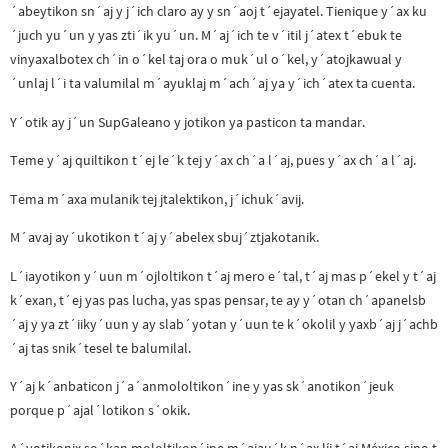
´abeytikon sn´aj y j´ich claro ay y sn´aoj t´ejayatel. Tienique y´ax ku
´juch yu´un y yas zti´ik yu´un. M´aj´ich te v´itil j´atex t´ebuk te
vinyaxalbotex ch´in o´kel taj ora o muk´ul o´kel, y´atojkawual y
´unlaj l´i ta valumilal m´ayuklaj m´ach´aj ya y´ich´atex ta cuenta.
Y´otik ay j´un SupGaleano y jotikon ya pasticon ta mandar.
Teme y´aj quiltikon t´ej le´k tej y´ax ch´a l´aj, pues y´ax ch´a l´aj.
Tema m´axa mulanik tej jtalektikon, j´ichuk´avij.
M´avaj ay´ukotikon t´aj y´abelex sbuj´ztjakotanik.
L´iayotikon y´uun m´ojloltikon t´aj mero e´tal, t´aj mas p´ekel y t´aj
k´exan, t´ej yas pas lucha, yas spas pensar, te ay y´otan ch´apanelsb
´aj y ya zt´iiky´uun y ay slab´yotan y´uun te k´okolil y yaxb´aj j´achb
´aj tas snik´tesel te balumilal.
Y´aj k´anbaticon j´a´anmololtikon´ine y yas sk´anotikon´jeuk
porque p´ajal´lotikon s´okik.