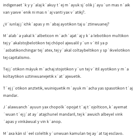
indigenaet´k y y´alaj k´akuy t´ej m´ayuk sj´olik j´ayu´un mas n´aik
van yaxve´enik ni mas n´aj vanti yax v´atikj?.
¿V´iunlaj j´ichk´apas y m´abaj ayotikon taj u´ztinwuanej?
M´alab´a yakal k´albeticon m´ach´ajat´aj y k´a lebotikon multikon
tej y´akalstojbelotikon tej chópol ajwualil y´un v´itil ya p
´asbatikonchingar tej´atex, tej y´akal coltaybeltikon y sp´ikvelotikon
tej capitalismo.
Tej j´otikon máyuk m´achaj stojotikon y´un tej v´itil ayotikon y m´a
koltaytikon uztinwuanejetik x´at´ajwuetik.
T´ej j´otikon anztetik, wuiniquetik m´ayuk m´acha yas spasotikon t´aj
mandar.
J´alawuanch´ayuun yax chopolk´opojat t´aj t´ojolticon, k´ayemat
´wuan t´ej j´at ay´atajchunel mandaril, tej k´awuich albeyel vink
´apas y vinkáwual y vin k´anop.
M´axa kán sl´eel coleltik y´unwuan kamulan tej ay´at taj esclavo.