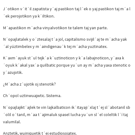
J´otikon v´it´il zapatista y´aj pastikon taj l´ek o yaj pastikon taj m´a l
´ek perojotikon ya k´iltikon.
M´apastikon m´acha vinyalvotikon te talem taj yan parte.
N´opajlatalek y o´ztesalaj t´a jol, capitalismo svijil´aj te m´acha yak
´al yúztimbelex y m´aindigenau´k tej m´acha yuztinatex.
K´axm´ayuk st´ul tejk´a k´uztinoticon y k´a labajnoticon, y´axa k
´oyuk k´akal yax´a quilbatic porque yu´un ay m´acha yaxa stenotic o
y´azujotik.
¿M´acha z´ujotik oj stenotik?
Ch´opol uztinwuajwtic. Sistema.
N´opajlajikt´ajlek te vin lajkalbaticon ik´itayaji´xlaj t´ej sl´abotanil sb
´olil o´tanil, m´aa t´ajimaluk spasel lucha yu´un sl´el coleltik l´í taj
valumilal.
Anztetik, wuiniquetik t´ej estudiosojatex.