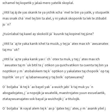
xchamel tej kopetik y jalaá mero yatelik skoplal.
¿Vitil laj áj de yas skanik te ya yichik xcha´mel te bin ya yalik, y stuquelik
mas snaik chá´mel tej bin ta alel, y ni yakuk skoponik ta lek te ztibabil
ju´n?
¿Yuúnlabal taj kaxel ay skokolil já´kuunik taj kopinel tej júne?
¿Vitil la´aj te yaka kanik ichel ta muúk, y tej ja´atex max ich´awuanatex
taj mu´uk?
¿Vitil la´aj te yaka kanik yax i´ch´otex ta muk, y tej j´atex max ich
´awuatex taj m´uk bitil te j´otikon ya quichvatikon ta cuenta tej bin ya
noptikon y m´atobalokem tej k´optikon y yakalatex taj chopolk´op taj
tojoltik´on y t´aj labanwuanej y taj bolk´optawuanej?
O´boljaba´ik tej k´ax bayel yak´a wuich jabi´k taj muk yu´n
abogadojatex, j´a nopojik ja wuatelik, maestrojatex yuun escuelaetik,
ztataywuanajatex sok bayal ja wuichojik j´a titulojik.
O´boljaba´ik vayal alem tej k´ax p´ijatex tej j´atex, y m´axanik yilel j