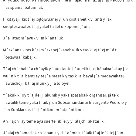
A´yotikonix so´kan mololtikon´ine m´ajau´k n´ax líj t´aj México sino t
´as spamal balumilal.
I´kitayaji´kix t´ej lojlojwuanej y´un cristianeitik v´anti y´ax
snopteswuatex t´aj yakel ta ilel o koponel j´un.
J´a´atex m´ayuk v´in k´ana´.ik
M´ax´anaik tas k´aj m´axapej´kanaba´ik y tas k´aj t´ej m´á t
´ojxawua´kabajik.
T´aj ch´ebal l´a ch´ayik y´uun tantoj j´unetik t´ej kápalxa´al ay j´a
wu´nik t´aj banti ay te j´a mesaik y tas k´aj bayal j´a medayaik tej j
´awuichoji´k t´aj muúk y j´a loloyel.
Y´akúk k´oy t´aj ilel j´akunik y yaka spasabaik organisar, já te k
´awuilik teme yaka t´aik j´un Subcomandante Insurgente Pedro o y
´an SupMarcos t´ej j´otikon m´ataj´otikon.
An´lajch´ay teme aya suerte´ik´e, y y´alajch´akatai´k.
J´alaj ch´amaslek ch´abanik y ch´a´maik, i´laik t´aj le´k tej j´un