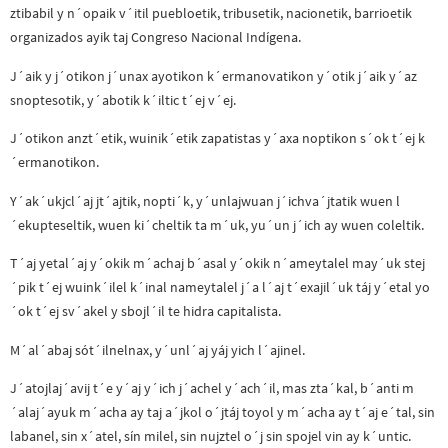
ztibabil y n´opaik v´itil puebloetik, tribusetik, nacionetik, barrioetik
organizados ayik taj Congreso Nacional Indígena.
J´aik y j´otikon j´unax ayotikon k´ermanovatikon y´otik j´aik y´az
snoptesotik, y´abotik k´iltic t´ej v´ej.
J´otikon anzt´etik, wuinik´etik zapatistas y´axa noptikon s´ok t´ej k
´ermanotikon.
Y´ak´ukjcl´aj jt´ajtik, nopti´k, y´unlajwuan j´ichva´jtatik wuen l
´ekupteseltik, wuen ki´cheltik ta m´uk, yu´un j´ich ay wuen coleltik.
T´aj yetal´aj y´okik m´achaj b´asal y´okik n´ameytalel may´uk stej
´pik t´ej wuink´ilel k´inal nameytalel j´a l´aj t´exajil´uk táj y´etal yo
´ok t´ej sv´akel y sbojl´il te hidra capitalista.
M´al´abaj sót´ilnelnax, y´unl´aj yáj yich l´ajinel.
J´atojlaj´avij t´e y´aj y´ich j´achel y´ach´il, mas zta´kal, b´anti m
´alaj´ayuk m´acha ay taj a´jkol o´jtáj toyol y m´acha ay t´aj e´tal, sin
labanel, sin x´atel, sín milel, sin nujztel o´j sin spojel vin ay k´untic.