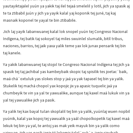
yautayiktajalel yuún ya yakik taj ilel tejaá smelelil y lotil, jich ya spasik aj
te ta ztibabil juún y jich ya yayik kalal yaj koponik tej juné, taj kaj
masnaik koponel te yayal te bin ztibabile.
Jich laj yayik labanwuanej kalal lok snopel yuún tej Congreso Nacional
Indígena, tej batik taj sokoyel taj miles swuinlel slumalik, bitíl tribus,
naciones, barrios, tej jaik yaxa yalik teme yax lok junax pensarik tej bin
taj kanele.
Ya yakik labanwuanej taj stojol te Congreso Nacional Indígena tej jich ya
spasik tej taj jachibal yas kambeybaik skopic taj spisilik tes joetac´baik,
maá chá´oxtuluk yas slokes stop y jaá ya yak tapasel tej bin ya yalik.
Stukelik tej machá chopol yax kopojic jix ya apasic tuquelic jaá ya
chumbeyik te vin ya yal te yawualike, aunque taj kaxel maá lukuk vin ya
yal tej yawualike jich ya pasik.
Ya yalik tej kax bayal tulan skoplalil tej bin ya yalik, yuúnlaj wuen nopbil
yuúnik, kalal yax kopoj tej yawualik ya yaál chopolkopetik taj kaxel maá
lekuk tej bin ya yal, te antoj yas mak yeik mayuk bin ya yalik como
yajwuan, jich yas pasik janix té lokemic talel´euk´a, janix sjoybaik,