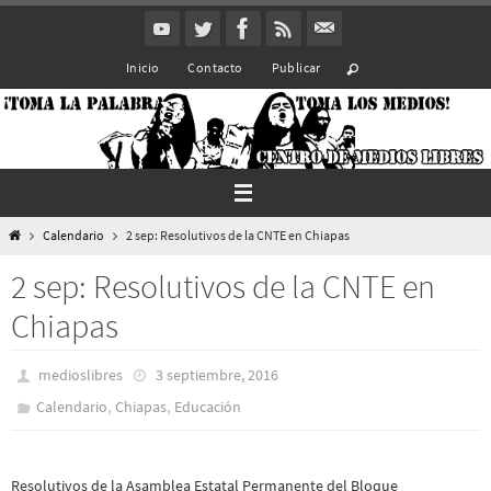
Ir
al
Inicio
Contacto
Publicar
contenido
Inicio
Calendario
2 sep: Resolutivos de la CNTE en Chiapas
2 sep: Resolutivos de la CNTE en
Chiapas
medioslibres
3 septiembre, 2016
,
,
Calendario
Chiapas
Educación
Resolutivos de la Asamblea Estatal Permanente del Bloque