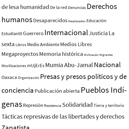
Derechos
de lesa humanidad
De la red
Denuncias
humanos
Desaparecidos
Educación
Desplazados
Internacional
La
Justicia
Guerrero
Estudiantil
sexta
Medios Libres
Medio Ambiente
Libros
Megaproyectos
Memoria histórica
Michoacán
Migrantes
Nacional
Mumia Abu-Jamal
mUjErEs
Movilizaciones
Presas y presos polí­ticos y de
Oaxaca
Organización
Pueblos Indí­
conciencia
Publicación abierta
genas
Solidaridad
Represión
Tierra y territorio
Resistencia
Tácticas represivas de las libertades y derechos
Zapatista