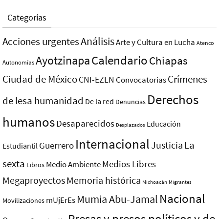
Categorías
Análisis
Acciones urgentes
Arte y Cultura en Lucha
Atenco
Ayotzinapa
Calendario
Chiapas
Autonomías
Ciudad de México
Crímenes
CNI-EZLN
Convocatorias
Derechos
de lesa humanidad
De la red
Denuncias
humanos
Desaparecidos
Educación
Desplazados
Internacional
La
Justicia
Guerrero
Estudiantil
sexta
Medios Libres
Medio Ambiente
Libros
Megaproyectos
Memoria histórica
Michoacán
Migrantes
Nacional
Mumia Abu-Jamal
mUjErEs
Movilizaciones
Presas y presos polí­ticos y de