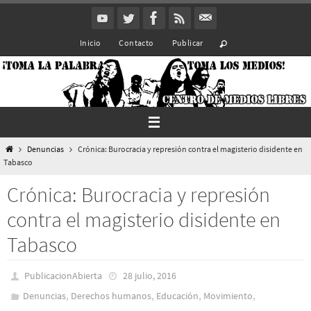
Ir
al
Inicio
Contacto
Publicar
contenido
Inicio
Denuncias
Crónica: Burocracia y represión contra el magisterio disidente en
Tabasco
Crónica: Burocracia y represión
contra el magisterio disidente en
Tabasco
PublicacionAbierta
28 julio, 2016
,
,
,
,
Denuncias
Derechos humanos
Educación
Movimiento