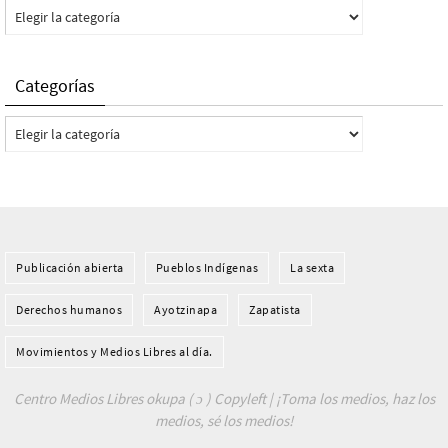
Categorías
Categorías
Categorías
Publicación abierta
Pueblos Indí­genas
La sexta
Derechos humanos
Ayotzinapa
Zapatista
Movimientos y Medios Libres al día.
Centro Medios Libres okupa ( ɔ ) Copyleft | ¡Toma los medios, haz los
medios, sé los medios!