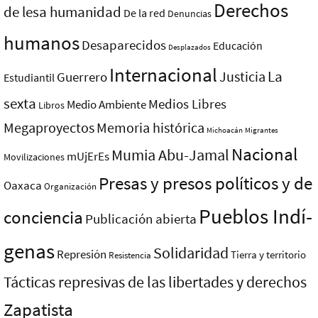
Derechos
de lesa humanidad
De la red
Denuncias
humanos
Desaparecidos
Educación
Desplazados
Internacional
La
Justicia
Guerrero
Estudiantil
sexta
Medios Libres
Medio Ambiente
Libros
Megaproyectos
Memoria histórica
Michoacán
Migrantes
Nacional
Mumia Abu-Jamal
mUjErEs
Movilizaciones
Presas y presos polí­ticos y de
Oaxaca
Organización
Pueblos Indí­
conciencia
Publicación abierta
genas
Solidaridad
Represión
Tierra y territorio
Resistencia
Tácticas represivas de las libertades y derechos
Zapatista