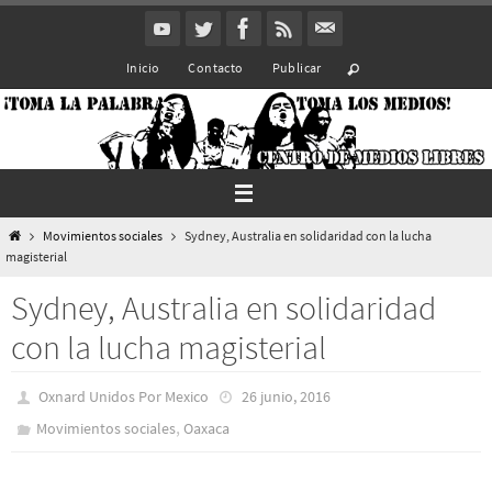
Ir
al
Inicio
Contacto
Publicar
contenido
Inicio
Movimientos sociales
Sydney, Australia en solidaridad con la lucha
magisterial
Sydney, Australia en solidaridad
con la lucha magisterial
Oxnard Unidos Por Mexico
26 junio, 2016
,
Movimientos sociales
Oaxaca