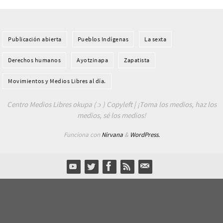
Publicación abierta
Pueblos Indí­genas
La sexta
Derechos humanos
Ayotzinapa
Zapatista
Movimientos y Medios Libres al día.
Centro Medios Libres okupa ( ɔ ) Copyleft | ¡Toma los medios, haz los
medios, sé los medios!
Funciona con
Nirvana
&
WordPress.