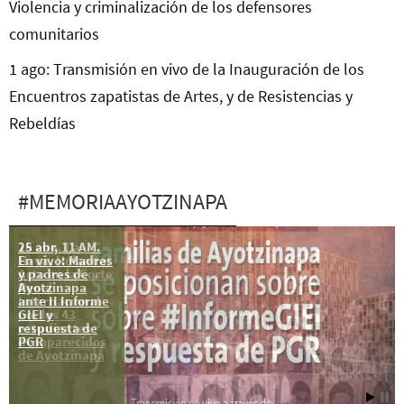
Violencia y criminalización de los defensores
comunitarios
1 ago: Transmisión en vivo de la Inauguración de los
Encuentros zapatistas de Artes, y de Resistencias y
Rebeldías
#MEMORIAAYOTZINAPA
25 abr, 11 AM.
18 ene, La
En vivo: Madres
Haya, Holanda:
y padres de
Acto en la Corte
Ayotzinapa
Penal
ante II Informe
Internacional
GIEI y
por los 43
respuesta de
estudiantes
PGR
desaparecidos
de Ayotzinapa