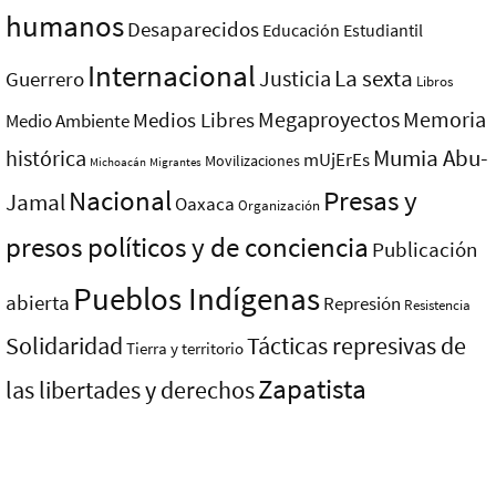
humanos
Desaparecidos
Educación
Estudiantil
Internacional
La sexta
Justicia
Guerrero
Libros
Megaproyectos
Memoria
Medios Libres
Medio Ambiente
Mumia Abu-
histórica
mUjErEs
Movilizaciones
Michoacán
Migrantes
Nacional
Presas y
Jamal
Oaxaca
Organización
presos polí­ticos y de conciencia
Publicación
Pueblos Indí­genas
abierta
Represión
Resistencia
Solidaridad
Tácticas represivas de
Tierra y territorio
Zapatista
las libertades y derechos