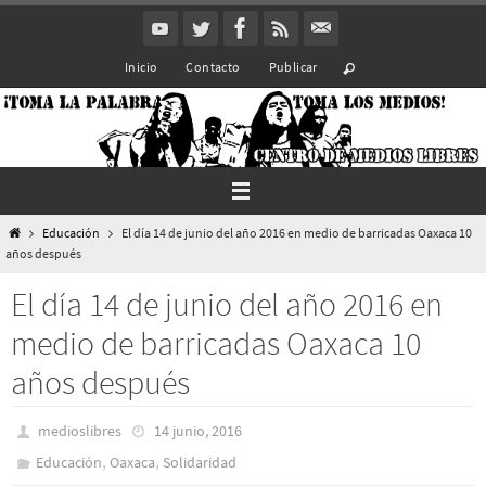
Ir
al
Inicio
Contacto
Publicar
contenido
Inicio
Educación
El día 14 de junio del año 2016 en medio de barricadas Oaxaca 10
años después
El día 14 de junio del año 2016 en
medio de barricadas Oaxaca 10
años después
medioslibres
14 junio, 2016
,
,
Educación
Oaxaca
Solidaridad