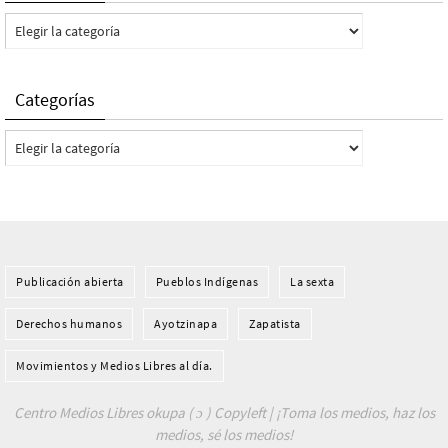
Categorías
Categorías
Categorías
Publicación abierta
Pueblos Indí­genas
La sexta
Derechos humanos
Ayotzinapa
Zapatista
Movimientos y Medios Libres al día.
Centro Medios Libres okupa ( ɔ ) Copyleft | ¡Toma los medios, haz los
medios, sé los medios!