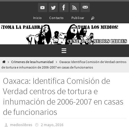
Ir
al
Inicio
Contacto
Publicar
contenido
Inicio
Crímenes de lesa humanidad
Oaxaca: Identifica Comisión de Verdad centros
de tortura e inhumación de 2006-2007 en casas de funcionarios
Oaxaca: Identifica Comisión de
Verdad centros de tortura e
inhumación de 2006-2007 en casas
de funcionarios
medioslibres
2 mayo, 2016