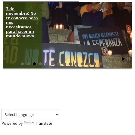
7 de
Oxnard,
noviembre: No
California:
te conozco pero
Noche de
nos
resistencia
necesitamos
comunitaria,
para hacer un
todos somos
mundo nuevo
Ayotzinapa!
Powered by
Translate