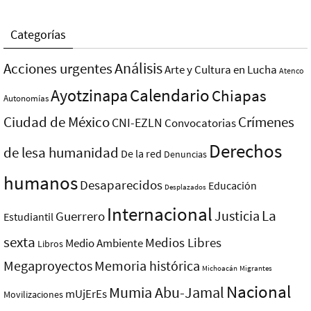
Categorías
Análisis
Acciones urgentes
Arte y Cultura en Lucha
Atenco
Ayotzinapa
Calendario
Chiapas
Autonomías
Ciudad de México
Crímenes
CNI-EZLN
Convocatorias
Derechos
de lesa humanidad
De la red
Denuncias
humanos
Desaparecidos
Educación
Desplazados
Internacional
La
Justicia
Guerrero
Estudiantil
sexta
Medios Libres
Medio Ambiente
Libros
Megaproyectos
Memoria histórica
Michoacán
Migrantes
Nacional
Mumia Abu-Jamal
mUjErEs
Movilizaciones