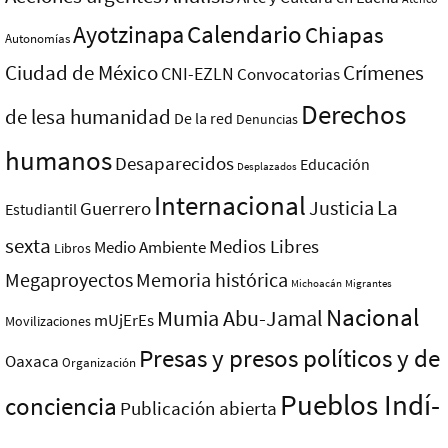
Ayotzinapa
Calendario
Chiapas
Autonomías
Ciudad de México
Crímenes
CNI-EZLN
Convocatorias
Derechos
de lesa humanidad
De la red
Denuncias
humanos
Desaparecidos
Educación
Desplazados
Internacional
La
Justicia
Guerrero
Estudiantil
sexta
Medios Libres
Medio Ambiente
Libros
Megaproyectos
Memoria histórica
Michoacán
Migrantes
Nacional
Mumia Abu-Jamal
mUjErEs
Movilizaciones
Presas y presos polí­ticos y de
Oaxaca
Organización
Pueblos Indí­
conciencia
Publicación abierta