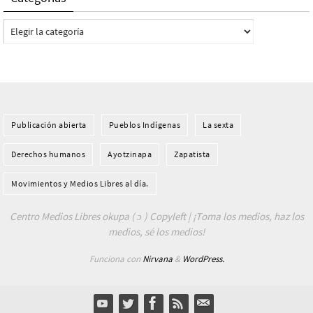
Categorías
Publicación abierta
Pueblos Indí­genas
La sexta
Derechos humanos
Ayotzinapa
Zapatista
Movimientos y Medios Libres al día.
Centro Medios Libres okupa ( ɔ ) Copyleft | ¡Toma los medios, haz los
medios, sé los medios!
Funciona con
Nirvana
&
WordPress.