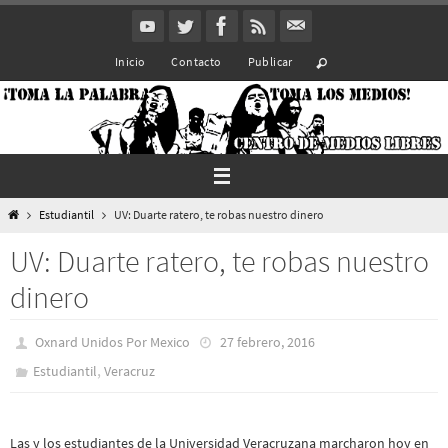
Ir
al
Inicio
Contacto
Publicar
contenido
Inicio
Estudiantil
UV: Duarte ratero, te robas nuestro dinero
UV: Duarte ratero, te robas nuestro
dinero
Oxnard Unidos Por Mexico
27 febrero, 2016
,
Estudiantil
Veracruz
Las y los estudiantes de la Universidad Veracruzana marcharon hoy en