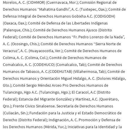
Morelos, A. C. (CIDHMOR) (Cuernavaca, Mor.); Comisión Regional de
Derechos Humanos “Mahatma Gandhi”, A. C. (Tuxtepec, Oax.); Comité de
Defensa Integral de Derechos Humanos Gobixha A.C. (CODIGODH)
(Oaxaca, Oax.); Comité de Defensa de las Libertades Indígenas
(Palenque, Chis.); Comité de Derechos Humanos Ajusco (Distrito
Federal); Comité de Derechos Humanos “Fr. Pedro Lorenzo de la Nada”,
A. C. (Ocosingo, Chis.); Comité de Derechos Humanos “Sierra Norte de
Veracruz”, A. C. (Huayacocotla, Ver.); Comité de Derechos Humanos de
Colima, A. C. (Colima, Col.); Comité de Derechos Humanos de
Comalcalco, A. C. (CODEHUCO) (Comalcalco, Tab); Comité de Derechos
Humanos de Tabasco, A. C.(CODEHUTAB) (Villahermosa, Tab); Comité de
Derechos Humanos y Orientación Miguel Hidalgo, A. C. (Dolores Hidalgo,
Gto.); Comité Sergio Méndez Arceo Pro Derechos Humanos de
Tulancingo, Hgo A.C. (Tulancingo, Hgo.); El Caracol, A.C (Distrito
Federal); Estancia del Migrante González y Martínez, A.C. (Querétaro,
Qro.); Frente Cívico Sinaloense. Secretaría de Derechos Humanos
(Culiacán, Sin.); Fundación para la Justicia y el Estado Democrático de
Derecho (Distrito Federal); Indignación, A. C. Promoción y Defensa de
los Derechos Humanos (Mérida, Yuc.); Iniciativas para la Identidad y la