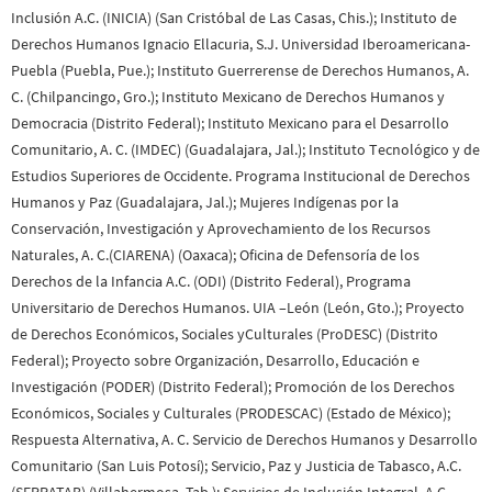
Inclusión A.C. (INICIA) (San Cristóbal de Las Casas, Chis.); Instituto de
Derechos Humanos Ignacio Ellacuria, S.J. Universidad Iberoamericana-
Puebla (Puebla, Pue.); Instituto Guerrerense de Derechos Humanos, A.
C. (Chilpancingo, Gro.); Instituto Mexicano de Derechos Humanos y
Democracia (Distrito Federal); Instituto Mexicano para el Desarrollo
Comunitario, A. C. (IMDEC) (Guadalajara, Jal.); Instituto Tecnológico y de
Estudios Superiores de Occidente. Programa Institucional de Derechos
Humanos y Paz (Guadalajara, Jal.); Mujeres Indígenas por la
Conservación, Investigación y Aprovechamiento de los Recursos
Naturales, A. C.(CIARENA) (Oaxaca); Oficina de Defensoría de los
Derechos de la Infancia A.C. (ODI) (Distrito Federal), Programa
Universitario de Derechos Humanos. UIA –León (León, Gto.); Proyecto
de Derechos Económicos, Sociales yCulturales (ProDESC) (Distrito
Federal); Proyecto sobre Organización, Desarrollo, Educación e
Investigación (PODER) (Distrito Federal); Promoción de los Derechos
Económicos, Sociales y Culturales (PRODESCAC) (Estado de México);
Respuesta Alternativa, A. C. Servicio de Derechos Humanos y Desarrollo
Comunitario (San Luis Potosí); Servicio, Paz y Justicia de Tabasco, A.C.
(SERPATAB) (Villahermosa, Tab.); Servicios de Inclusión Integral, A.C.