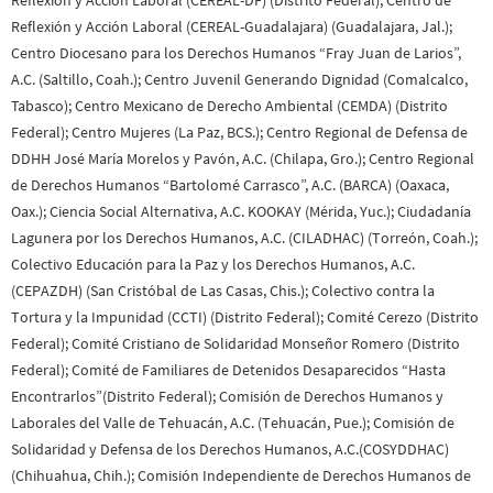
Reflexión y Acción Laboral (CEREAL-Guadalajara) (Guadalajara, Jal.);
Centro Diocesano para los Derechos Humanos “Fray Juan de Larios”,
A.C. (Saltillo, Coah.); Centro Juvenil Generando Dignidad (Comalcalco,
Tabasco); Centro Mexicano de Derecho Ambiental (CEMDA) (Distrito
Federal); Centro Mujeres (La Paz, BCS.); Centro Regional de Defensa de
DDHH José María Morelos y Pavón, A.C. (Chilapa, Gro.); Centro Regional
de Derechos Humanos “Bartolomé Carrasco”, A.C. (BARCA) (Oaxaca,
Oax.); Ciencia Social Alternativa, A.C. KOOKAY (Mérida, Yuc.); Ciudadanía
Lagunera por los Derechos Humanos, A.C. (CILADHAC) (Torreón, Coah.);
Colectivo Educación para la Paz y los Derechos Humanos, A.C.
(CEPAZDH) (San Cristóbal de Las Casas, Chis.); Colectivo contra la
Tortura y la Impunidad (CCTI) (Distrito Federal); Comité Cerezo (Distrito
Federal); Comité Cristiano de Solidaridad Monseñor Romero (Distrito
Federal); Comité de Familiares de Detenidos Desaparecidos “Hasta
Encontrarlos”(Distrito Federal); Comisión de Derechos Humanos y
Laborales del Valle de Tehuacán, A.C. (Tehuacán, Pue.); Comisión de
Solidaridad y Defensa de los Derechos Humanos, A.C.(COSYDDHAC)
(Chihuahua, Chih.); Comisión Independiente de Derechos Humanos de