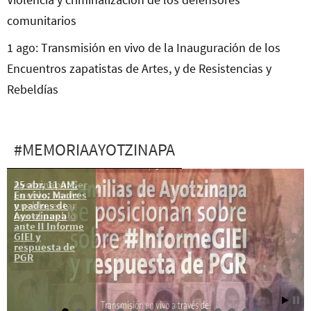
comunitarios
1 ago: Transmisión en vivo de la Inauguración de los
Encuentros zapatistas de Artes, y de Resistencias y
Rebeldías
#MEMORIAAYOTZINAPA
25 abr, 11 AM.
Ayotzinapa: Ser
En vivo: Madres
pueblo, hacer
y padres de
pueblo, estar
Ayotzinapa
con el pueblo
ante II Informe
GIEI y
respuesta de
PGR