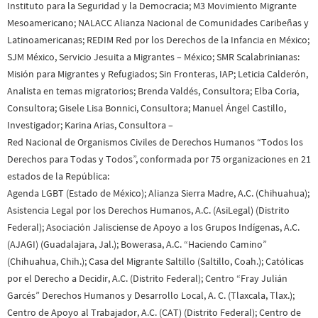
Instituto para la Seguridad y la Democracia; M3 Movimiento Migrante
Mesoamericano; NALACC Alianza Nacional de Comunidades Caribeñas y
Latinoamericanas; REDIM Red por los Derechos de la Infancia en México;
SJM México, Servicio Jesuita a Migrantes – México; SMR Scalabrinianas:
Misión para Migrantes y Refugiados; Sin Fronteras, IAP; Leticia Calderón,
Analista en temas migratorios; Brenda Valdés, Consultora; Elba Coria,
Consultora; Gisele Lisa Bonnici, Consultora; Manuel Ángel Castillo,
Investigador; Karina Arias, Consultora –
Red Nacional de Organismos Civiles de Derechos Humanos “Todos los
Derechos para Todas y Todos”, conformada por 75 organizaciones en 21
estados de la República:
Agenda LGBT (Estado de México); Alianza Sierra Madre, A.C. (Chihuahua);
Asistencia Legal por los Derechos Humanos, A.C. (AsiLegal) (Distrito
Federal); Asociación Jalisciense de Apoyo a los Grupos Indígenas, A.C.
(AJAGI) (Guadalajara, Jal.); Bowerasa, A.C. “Haciendo Camino”
(Chihuahua, Chih.); Casa del Migrante Saltillo (Saltillo, Coah.); Católicas
por el Derecho a Decidir, A.C. (Distrito Federal); Centro “Fray Julián
Garcés” Derechos Humanos y Desarrollo Local, A. C. (Tlaxcala, Tlax.);
Centro de Apoyo al Trabajador, A.C. (CAT) (Distrito Federal); Centro de