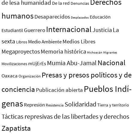
Derechos
de lesa humanidad
De la red
Denuncias
humanos
Desaparecidos
Educación
Desplazados
Internacional
La
Justicia
Guerrero
Estudiantil
sexta
Medios Libres
Medio Ambiente
Libros
Megaproyectos
Memoria histórica
Michoacán
Migrantes
Nacional
Mumia Abu-Jamal
mUjErEs
Movilizaciones
Presas y presos polí­ticos y de
Oaxaca
Organización
Pueblos Indí­
conciencia
Publicación abierta
genas
Solidaridad
Represión
Tierra y territorio
Resistencia
Tácticas represivas de las libertades y derechos
Zapatista