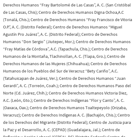
Derechos Humanos “Fray Bartolomé de Las Casas”, A. C. (San Cristóbal
de Las Casas, Chis); Centro de Derechos Humanos Digna Ochoa,A.C
(Tonalá, Chis.); Centro de Derechos Humanos “Fray Francisco de Vitoria
O.P.”, A. C. (Distrito Federal); Centro de Derechos Humanos “Miguel
Agustín Pro Juárez”, A. C. (Distrito Federal); Centro de Derechos
Humanos “Don Sergio” (Jiutepec, Mor.); Centro de Derechos Humanos
“Fray Matías de Córdova”, A.C. (Tapachula, Chis.); Centro de Derechos
Humanos de la Montaña, Tlachinollan, A. C. (Tlapa, Gro.); Centro de
Derechos Humanos de las Mujeres (Chihuahua); Centro de Derechos
Humanos de los Pueblos del Sur de Veracruz “Bety Cariño”, A.C.
(Tatahuicapan de Juárez, Ver.); Centro de Derechos Humanos “Juan
Gerardi”, A. C. (Torreón, Coah.); Centro de Derechos Humanos Paso del
Norte (Cd. Juárez, Chih.); Centro de Derechos Humanos Victoria Diez,
A.C. (León, Gto.); Centro de Derechos Indígenas “Flor y Canto”, A. C.
(Oaxaca, Oax.); Centro de Derechos Humanos Toaltepeyolo (Orizaba,
Veracruz); Centro de Derechos Indígenas A. C. (Bachajón, Chis.); Centro
de los Derechos del Migrante (Distrito Federal); Centro de Justicia para
la Paz y el Desarrollo, A. C. (CEPAD) (Guadalajara, Jal.); Centro de
Reflexión y Acción Laboral (CEREAL-DF) (Distrito Federal); Centro de