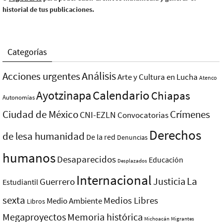
historial de tus publicaciones.
Categorías
Análisis
Acciones urgentes
Arte y Cultura en Lucha
Atenco
Ayotzinapa
Calendario
Chiapas
Autonomías
Ciudad de México
Crímenes
CNI-EZLN
Convocatorias
Derechos
de lesa humanidad
De la red
Denuncias
humanos
Desaparecidos
Educación
Desplazados
Internacional
La
Justicia
Guerrero
Estudiantil
sexta
Medios Libres
Medio Ambiente
Libros
Megaproyectos
Memoria histórica
Michoacán
Migrantes