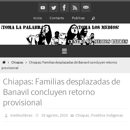
Ir
al
Inicio
Contacto
Publicar
contenido
Inicio
Chiapas
Chiapas: Familias desplazadas de Banavil concluyen retorno
provisional
Chiapas: Familias desplazadas de
Banavil concluyen retorno
provisional
,
medioslibres
19 agosto, 2015
Chiapas
Pueblos Indí­genas