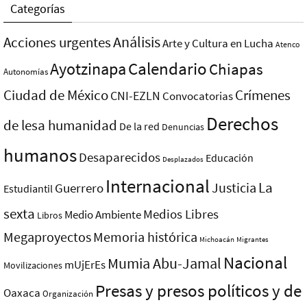
Categorías
Análisis
Acciones urgentes
Arte y Cultura en Lucha
Atenco
Ayotzinapa
Calendario
Chiapas
Autonomías
Ciudad de México
Crímenes
CNI-EZLN
Convocatorias
Derechos
de lesa humanidad
De la red
Denuncias
humanos
Desaparecidos
Educación
Desplazados
Internacional
La
Justicia
Guerrero
Estudiantil
sexta
Medios Libres
Medio Ambiente
Libros
Megaproyectos
Memoria histórica
Michoacán
Migrantes
Nacional
Mumia Abu-Jamal
mUjErEs
Movilizaciones
Presas y presos polí­ticos y de
Oaxaca
Organización