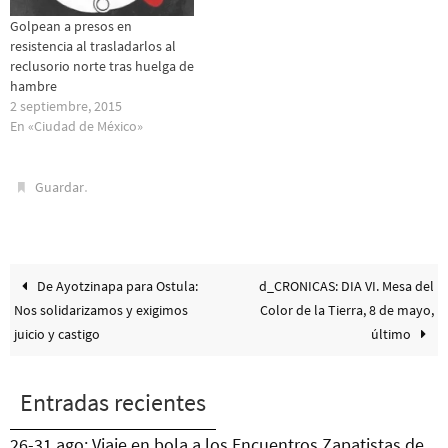
Golpean a presos en
resistencia al trasladarlos al
reclusorio norte tras huelga de
hambre
2 septiembre, 2015
En «Ciudad de México»
.
Guardar
De Ayotzinapa para Ostula:
d_CRONICAS: DIA VI. Mesa del
Nos solidarizamos y exigimos
Color de la Tierra, 8 de mayo,
juicio y castigo
último
Entradas recientes
26-31 ago: Viaje en bola a los Encuentros Zapatistas de