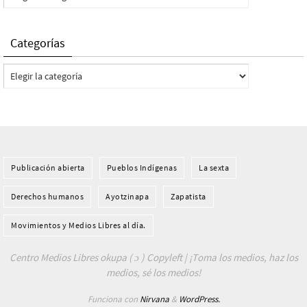
Categorías
Categorías
Publicación abierta
Pueblos Indí­genas
La sexta
Derechos humanos
Ayotzinapa
Zapatista
Movimientos y Medios Libres al día.
Centro Medios Libres okupa ( ɔ ) Copyleft | ¡Toma los medios, haz los
medios, sé los medios!
Funciona con
Nirvana
&
WordPress.