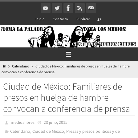
Ir
al
Inicio
Contacto
Publicar
contenido
Inicio
Calendario
Ciudad de México: Familiares de presos en huelga de hambre
convocan a conferencia de prensa
Ciudad de México: Familiares de
presos en huelga de hambre
convocan a conferencia de prensa
medioslibres
23 julio, 2015
,
,
Calendario
Ciudad de México
Presas y presos polí­ticos y de