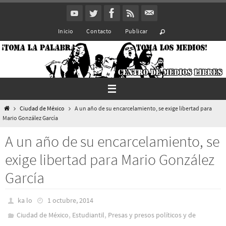
Ir
al
Inicio
Contacto
Publicar
contenido
Inicio
Ciudad de México
A un año de su encarcelamiento, se exige libertad para
Mario González García
A un año de su encarcelamiento, se
exige libertad para Mario González
García
ka lo
1 octubre, 2014
,
,
Ciudad de México
Estudiantil
Presas y presos polí­ticos y de