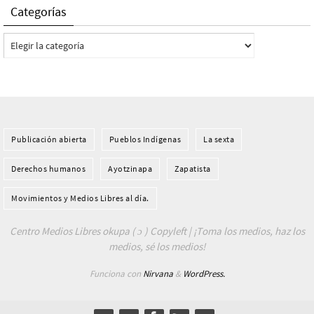
Categorías
Categorías
Publicación abierta
Pueblos Indí­genas
La sexta
Derechos humanos
Ayotzinapa
Zapatista
Movimientos y Medios Libres al día.
Centro Medios Libres okupa ( ɔ ) Copyleft | ¡Toma los medios, haz los
medios, sé los medios!
Funciona con
Nirvana
&
WordPress.