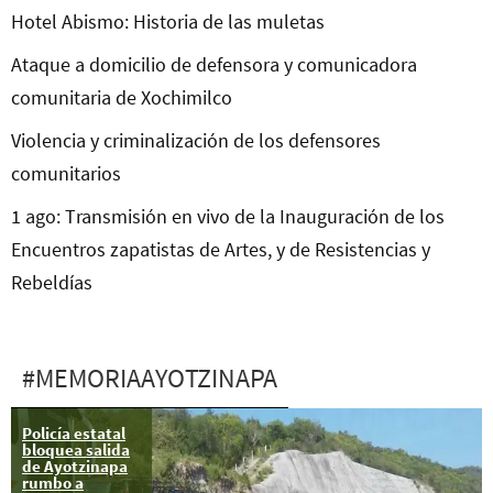
Hotel Abismo: Historia de las muletas
Ataque a domicilio de defensora y comunicadora
comunitaria de Xochimilco
Violencia y criminalización de los defensores
comunitarios
1 ago: Transmisión en vivo de la Inauguración de los
Encuentros zapatistas de Artes, y de Resistencias y
Rebeldías
#MEMORIAAYOTZINAPA
Policía estatal
Ayotzinapa: Te
bloquea salida
buscaré hasta
de Ayotzinapa
el último latido
rumbo a
de mi corazón