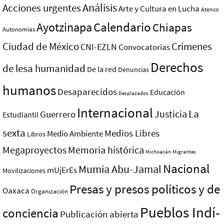
Análisis
Acciones urgentes
Arte y Cultura en Lucha
Atenco
Ayotzinapa
Calendario
Chiapas
Autonomías
Ciudad de México
Crímenes
CNI-EZLN
Convocatorias
Derechos
de lesa humanidad
De la red
Denuncias
humanos
Desaparecidos
Educación
Desplazados
Internacional
La
Justicia
Guerrero
Estudiantil
sexta
Medios Libres
Medio Ambiente
Libros
Megaproyectos
Memoria histórica
Michoacán
Migrantes
Nacional
Mumia Abu-Jamal
mUjErEs
Movilizaciones
Presas y presos polí­ticos y de
Oaxaca
Organización
Pueblos Indí­
conciencia
Publicación abierta