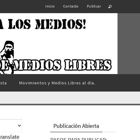
Inicio
Contacto
Publicar
ista
Movimientos y Medios Libres al día.
Publicación Abierta
ranslate
PASOS PARA PUBLICAR: