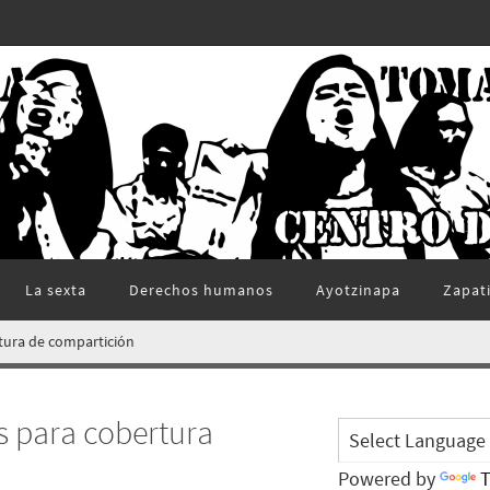
La sexta
Derechos humanos
Ayotzinapa
Zapat
rtura de compartición
s para cobertura
Powered by
T