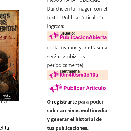
Dar clic en la imagen con el
texto “Publicar Artículo” e
ingresa:
(nota: usuario y contraseña
alapa
serán cambiados
ca este
periódicamente)
tro de
ta es la
a rolar y
opyplis.
O
registrarte
para poder
subir archivos multimedia
y generar el historial de
elita
tus publicaciones.