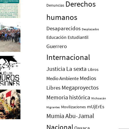
Derechos
Denuncias
humanos
Desaparecidos
Desplazados
Educación
Estudiantil
Guerrero
Internacional
La sexta
Justicia
Libros
Medios
Medio Ambiente
Megaproyectos
Libres
Memoria histórica
Michoacán
mUjErEs
Movilizaciones
Migrantes
Mumia Abu-Jamal
Nacional
Oaxaca