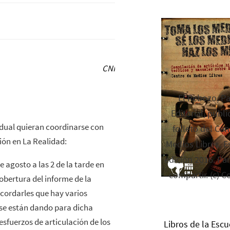
El Rebozo, P
Editorial, publi
vidual quieran coordinarse con
folleto del Cen
ión en La Realidad:
Medios Libres. Es
edición 2016. Par
 agosto a las 2 de la tarde en
compartir. (c) C
cobertura del informe de la
cordarles que hay varios
 se están dando para dicha
sfuerzos de articulación de los
Libros de la Escu