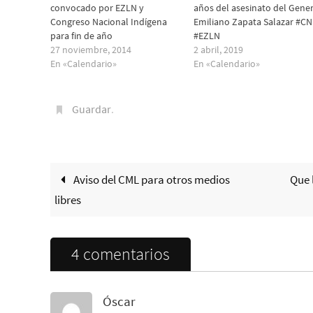
convocado por EZLN y
años del asesinato del Gener
Congreso Nacional Indígena
Emiliano Zapata Salazar #CN
para fin de año
#EZLN
27 noviembre, 2014
2 abril, 2019
En «Calendario»
En «Calendario»
Guardar
.
Aviso del CML para otros medios
Que 
libres
4 comentarios
Óscar