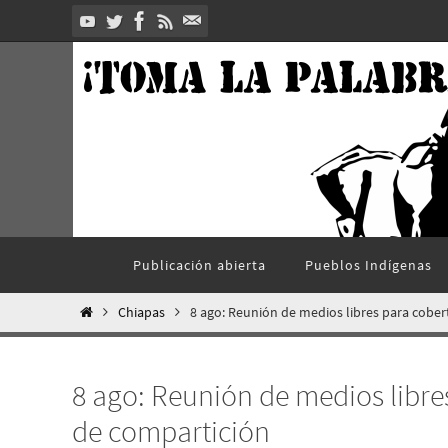
Ir
al
contenido
Ir
Publicación abierta
Pueblos Indí­genas
al
contenido
Inicio
Chiapas
8 ago: Reunión de medios libres para cobe
8 ago: Reunión de medios libre
de compartición