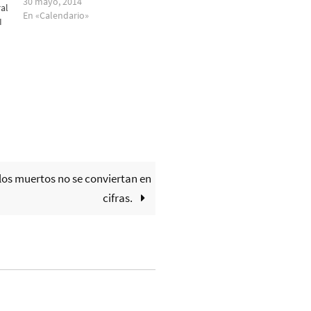
30 mayo, 2014
al
En «Calendario»
I
los muertos no se conviertan en
cifras.