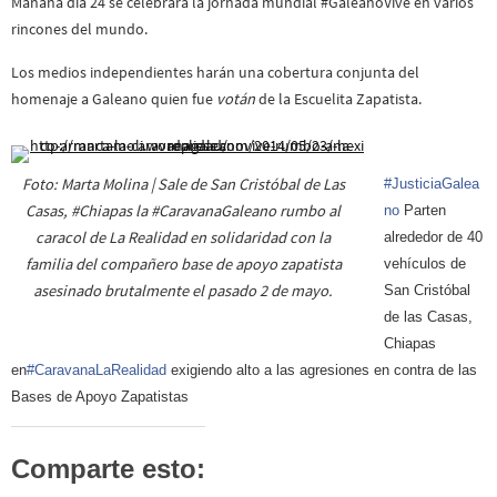
Mañana día 24 se celebrará la jornada mundial #GaleanoVive en varios
rincones del mundo.
Los medios independientes harán una cobertura conjunta del
homenaje a Galeano quien fue
votán
de la Escuelita Zapatista.
Foto: Marta Molina | Sale de San Cristóbal de Las
#JusticiaGalea
Casas, #Chiapas la #CaravanaGaleano rumbo al
no
Parten
caracol de La Realidad en solidaridad con la
alrededor de 40
familia del compañero base de apoyo zapatista
vehículos de
asesinado brutalmente el pasado 2 de mayo.
San Cristóbal
de las Casas,
Chiapas
en
#CaravanaLaRealidad
exigiendo alto a las agresiones en contra de las
Bases de Apoyo Zapatistas
Comparte esto: