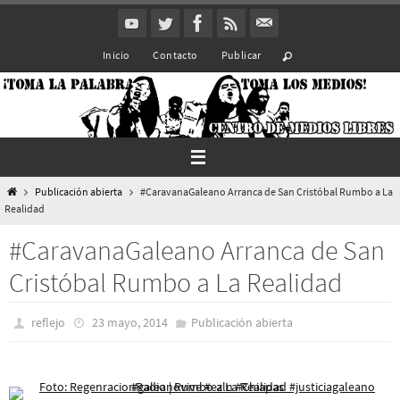
Ir
al
Inicio
Contacto
Publicar
contenido
Inicio
Publicación abierta
#CaravanaGaleano Arranca de San Cristóbal Rumbo a La
Realidad
#CaravanaGaleano Arranca de San
Cristóbal Rumbo a La Realidad
reflejo
23 mayo, 2014
Publicación abierta