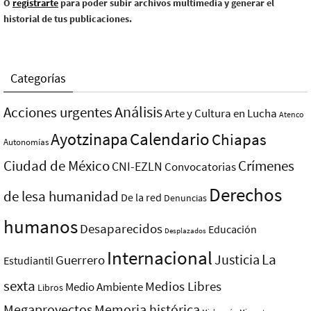
O
registrarte
para poder subir archivos multimedia y generar el
historial de tus publicaciones.
Categorías
Análisis
Acciones urgentes
Arte y Cultura en Lucha
Atenco
Ayotzinapa
Calendario
Chiapas
Autonomías
Ciudad de México
Crímenes
CNI-EZLN
Convocatorias
Derechos
de lesa humanidad
De la red
Denuncias
humanos
Desaparecidos
Educación
Desplazados
Internacional
La
Justicia
Guerrero
Estudiantil
sexta
Medios Libres
Medio Ambiente
Libros
Megaproyectos
Memoria histórica