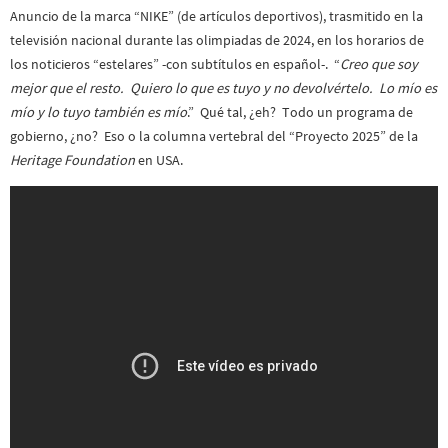
Anuncio de la marca “NIKE” (de artículos deportivos), trasmitido en la
televisión nacional durante las olimpiadas de 2024, en los horarios de
los noticieros “estelares” -con subtítulos en español-. “
Creo que soy
mejor que el resto. Quiero lo que es tuyo y no devolvértelo. Lo mío es
mío y lo tuyo también es mío
.” Qué tal, ¿eh? Todo un programa de
gobierno, ¿no? Eso o la columna vertebral del “Proyecto 2025” de la
Heritage Foundation
en USA.