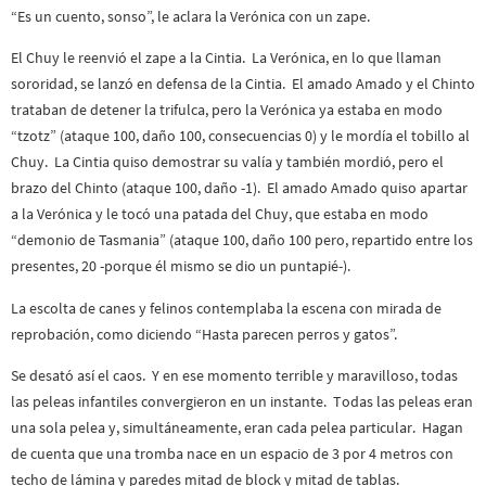
“Es un cuento, sonso”, le aclara la Verónica con un zape.
El Chuy le reenvió el zape a la Cintia. La Verónica, en lo que llaman
sororidad, se lanzó en defensa de la Cintia. El amado Amado y el Chinto
trataban de detener la trifulca, pero la Verónica ya estaba en modo
“tzotz” (ataque 100, daño 100, consecuencias 0) y le mordía el tobillo al
Chuy. La Cintia quiso demostrar su valía y también mordió, pero el
brazo del Chinto (ataque 100, daño -1). El amado Amado quiso apartar
a la Verónica y le tocó una patada del Chuy, que estaba en modo
“demonio de Tasmania” (ataque 100, daño 100 pero, repartido entre los
presentes, 20 -porque él mismo se dio un puntapié-).
La escolta de canes y felinos contemplaba la escena con mirada de
reprobación, como diciendo “Hasta parecen perros y gatos”.
Se desató así el caos. Y en ese momento terrible y maravilloso, todas
las peleas infantiles convergieron en un instante. Todas las peleas eran
una sola pelea y, simultáneamente, eran cada pelea particular. Hagan
de cuenta que una tromba nace en un espacio de 3 por 4 metros con
techo de lámina y paredes mitad de block y mitad de tablas.