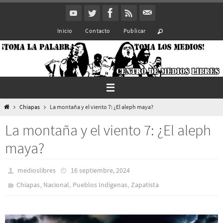
Ir
al
Inicio
Contacto
Publicar
contenido
Inicio
Chiapas
La montaña y el viento 7: ¿El aleph maya?
La montaña y el viento 7: ¿El aleph
maya?
medioslibres
16 septiembre, 2024
,
,
,
Chiapas
Nacional
Pueblos Indí­genas
Zapatista