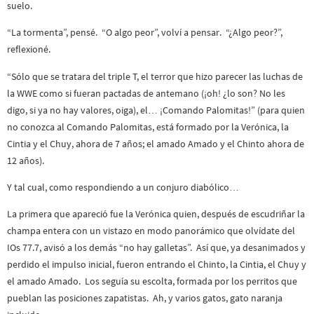
suelo.
“La tormenta”, pensé. “O algo peor”, volví a pensar. “¿Algo peor?”,
reflexioné.
“Sólo que se tratara del triple T, el terror que hizo parecer las luchas de
la WWE como si fueran pactadas de antemano (¡oh! ¿lo son? No les
digo, si ya no hay valores, oiga), el… ¡Comando Palomitas!” (para quien
no conozca al Comando Palomitas, está formado por la Verónica, la
Cintia y el Chuy, ahora de 7 años; el amado Amado y el Chinto ahora de
12 años).
Y tal cual, como respondiendo a un conjuro diabólico…
La primera que apareció fue la Verónica quien, después de escudriñar la
champa entera con un vistazo en modo panorámico que olvídate del
IOs 77.7, avisó a los demás “no hay galletas”. Así que, ya desanimados y
perdido el impulso inicial, fueron entrando el Chinto, la Cintia, el Chuy y
el amado Amado. Los seguía su escolta, formada por los perritos que
pueblan las posiciones zapatistas. Ah, y varios gatos, gato naranja