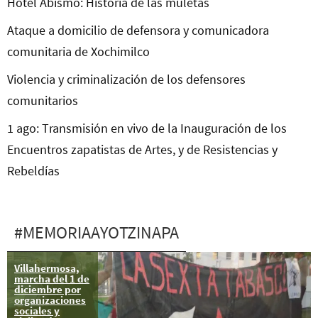
Hotel Abismo: Historia de las muletas
Ataque a domicilio de defensora y comunicadora
comunitaria de Xochimilco
Violencia y criminalización de los defensores
comunitarios
1 ago: Transmisión en vivo de la Inauguración de los
Encuentros zapatistas de Artes, y de Resistencias y
Rebeldías
#MEMORIAAYOTZINAPA
Villahermosa,
Compilación de
marcha del 1 de
informes sobre
diciembre por
Ayotzinapa
organizaciones
sociales y