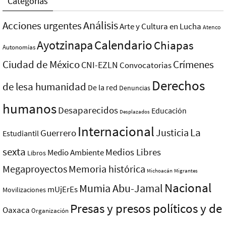
Categorías
Análisis
Acciones urgentes
Arte y Cultura en Lucha
Atenco
Ayotzinapa
Calendario
Chiapas
Autonomías
Ciudad de México
Crímenes
CNI-EZLN
Convocatorias
Derechos
de lesa humanidad
De la red
Denuncias
humanos
Desaparecidos
Educación
Desplazados
Internacional
La
Justicia
Guerrero
Estudiantil
sexta
Medios Libres
Medio Ambiente
Libros
Megaproyectos
Memoria histórica
Michoacán
Migrantes
Nacional
Mumia Abu-Jamal
mUjErEs
Movilizaciones
Presas y presos polí­ticos y de
Oaxaca
Organización