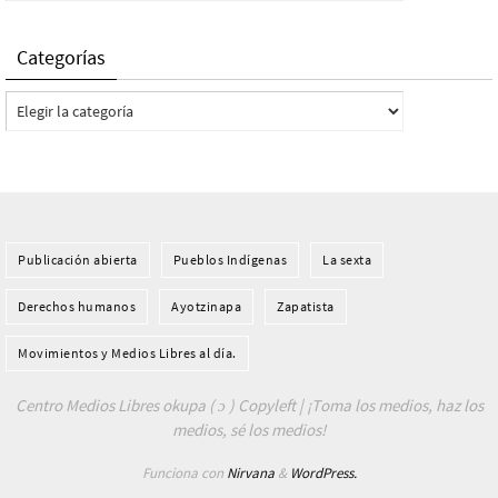
Categorías
Categorías
Publicación abierta
Pueblos Indí­genas
La sexta
Derechos humanos
Ayotzinapa
Zapatista
Movimientos y Medios Libres al día.
Centro Medios Libres okupa ( ɔ ) Copyleft | ¡Toma los medios, haz los
medios, sé los medios!
Funciona con
Nirvana
&
WordPress.