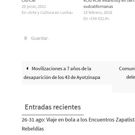
CIG-CNI
#CIG #CNI #Marichuy en tierr
20 junio, 2021
sudcalifornianas
En «Arte y Cultura en Lucha»
15 febrero, 2018
En «CNI-EZLN»
Guardar
.
Movilizaciones a 7 años de la
Comunic
dele
desaparición de los 43 de Ayotzinapa
Entradas recientes
26-31 ago: Viaje en bola a los Encuentros Zapatist
Rebeldías