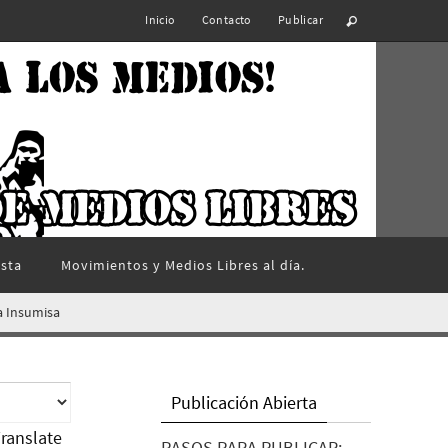
Inicio
Contacto
Publicar
ista
Movimientos y Medios Libres al día.
pa Insumisa
Publicación Abierta
ranslate
PASOS PARA PUBLICAR: