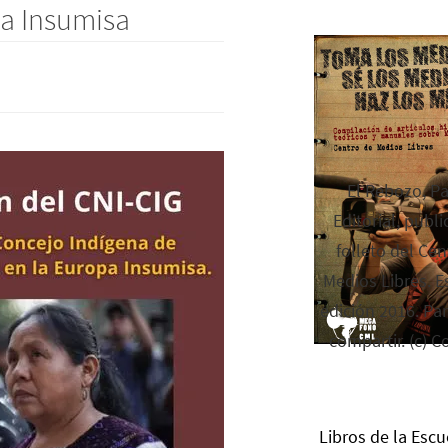
pa Insumisa
El Rebozo, P
Editorial, publi
folleto del Cen
Medios Libres. Es
edición 2016. Par
compartir. (c) C
Libros de la Escu