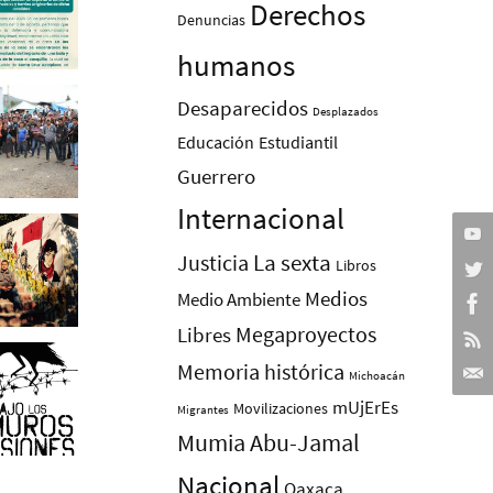
Derechos
Denuncias
humanos
Desaparecidos
Desplazados
Educación
Estudiantil
Guerrero
Internacional
La sexta
Justicia
Libros
Medios
Medio Ambiente
Megaproyectos
Libres
Memoria histórica
Michoacán
mUjErEs
Movilizaciones
Migrantes
Mumia Abu-Jamal
Nacional
Oaxaca