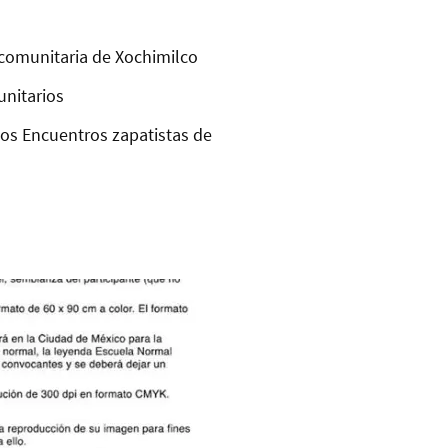
comunitaria de Xochimilco
unitarios
los Encuentros zapatistas de