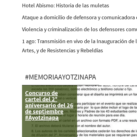
Hotel Abismo: Historia de las muletas
Ataque a domicilio de defensora y comunicadora 
Violencia y criminalización de los defensores com
1 ago: Transmisión en vivo de la Inauguración de 
Artes, y de Resistencias y Rebeldías
#MEMORIAAYOTZINAPA
Concurso de
Ayotzinapa: No
cartel del 2°
dar la telenovela
aniversario del 26
por cierta
de septiembre
#Ayotzinapa