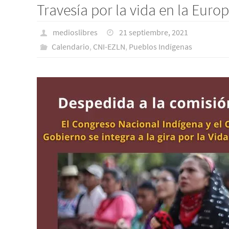
Travesía por la vida en la Euro
medioslibres
21 septiembre, 2021
Calendario
,
CNI-EZLN
,
Pueblos Indí­genas