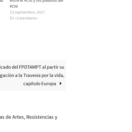
as
entre el #CIG y los pueblos del
#CNI
13 septiembre, 2017
En «Calendario»
ado del FPDTAMPT al partir su
gación a la Travesía por la vida,
capítulo Europa
as de Artes, Resistencias y