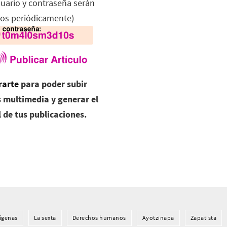
suario y contraseña serán
os periódicamente)
rarte
para poder subir
 multimedia y generar el
l de tus publicaciones.
í­genas
La sexta
Derechos humanos
Ayotzinapa
Zapatista