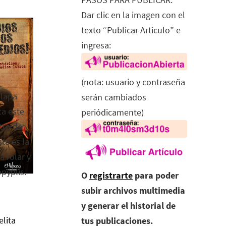
Dar clic en la imagen con el
texto “Publicar Artículo” e
ingresa:
(nota: usuario y contraseña
alapa
serán cambiados
ca este
periódicamente)
tro de
ta es la
a rolar y
opyplis.
O
registrarte
para poder
subir archivos multimedia
y generar el historial de
elita
tus publicaciones.