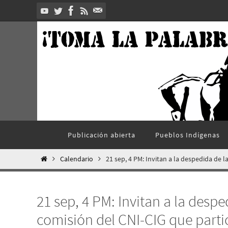
Ir
al
contenido
Ir
Publicación abierta
Pueblos Indí­genas
al
contenido
Inicio
Calendario
21 sep, 4 PM: Invitan a la despedida de l
21 sep, 4 PM: Invitan a la despe
comisión del CNI-CIG que partic