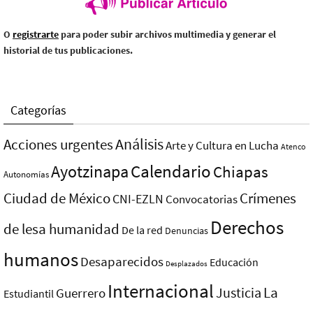
O
registrarte
para poder subir archivos multimedia y generar el
historial de tus publicaciones.
Categorías
Análisis
Acciones urgentes
Arte y Cultura en Lucha
Atenco
Ayotzinapa
Calendario
Chiapas
Autonomías
Ciudad de México
Crímenes
CNI-EZLN
Convocatorias
Derechos
de lesa humanidad
De la red
Denuncias
humanos
Desaparecidos
Educación
Desplazados
Internacional
La
Justicia
Guerrero
Estudiantil