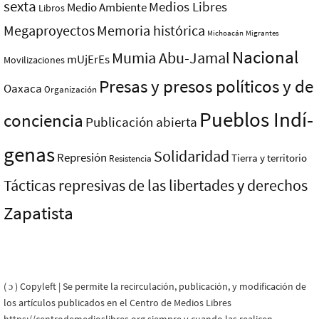
sexta
Medios Libres
Medio Ambiente
Libros
Megaproyectos
Memoria histórica
Michoacán
Migrantes
Nacional
Mumia Abu-Jamal
mUjErEs
Movilizaciones
Presas y presos polí­ticos y de
Oaxaca
Organización
Pueblos Indí­
conciencia
Publicación abierta
genas
Solidaridad
Represión
Tierra y territorio
Resistencia
Tácticas represivas de las libertades y derechos
Zapatista
( ɔ ) Copyleft | Se permite la recirculación, publicación, y modificación de
los artículos publicados en el Centro de Medios Libres
https://centrodemedioslibres.org siempre y cuando las realicen