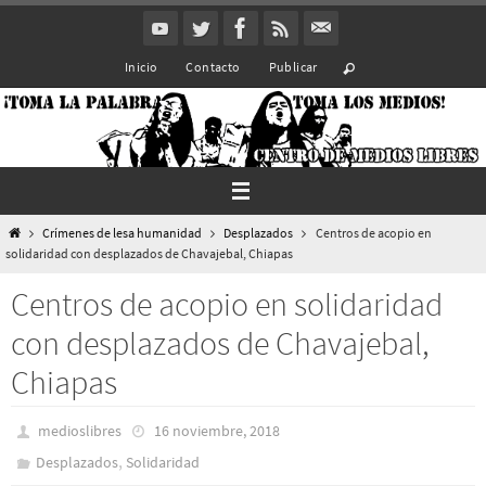
Ir
al
Inicio
Contacto
Publicar
contenido
Inicio
Crímenes de lesa humanidad
Desplazados
Centros de acopio en
solidaridad con desplazados de Chavajebal, Chiapas
Centros de acopio en solidaridad
con desplazados de Chavajebal,
Chiapas
medioslibres
16 noviembre, 2018
,
Desplazados
Solidaridad