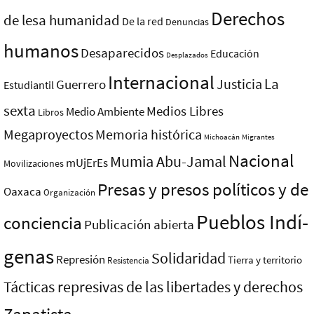
Derechos
de lesa humanidad
De la red
Denuncias
humanos
Desaparecidos
Educación
Desplazados
Internacional
La
Justicia
Guerrero
Estudiantil
sexta
Medios Libres
Medio Ambiente
Libros
Megaproyectos
Memoria histórica
Michoacán
Migrantes
Nacional
Mumia Abu-Jamal
mUjErEs
Movilizaciones
Presas y presos polí­ticos y de
Oaxaca
Organización
Pueblos Indí­
conciencia
Publicación abierta
genas
Solidaridad
Represión
Tierra y territorio
Resistencia
Tácticas represivas de las libertades y derechos