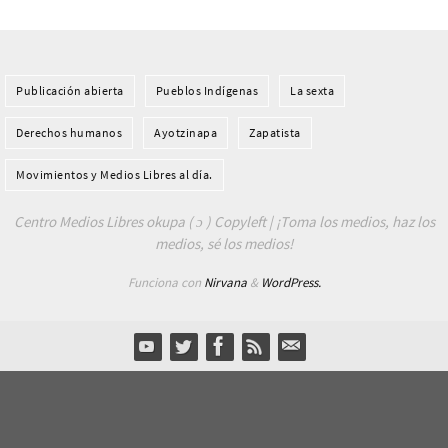
Publicación abierta
Pueblos Indí­genas
La sexta
Derechos humanos
Ayotzinapa
Zapatista
Movimientos y Medios Libres al día.
Centro Medios Libres okupa ( ɔ ) Copyleft | ¡Toma los medios, haz los
medios, sé los medios!
Funciona con
Nirvana
&
WordPress.