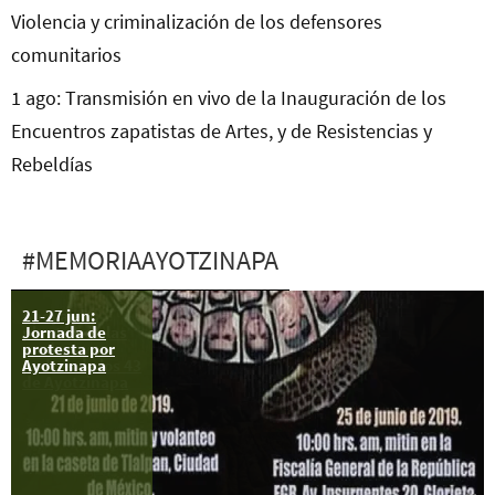
Violencia y criminalización de los defensores
comunitarios
1 ago: Transmisión en vivo de la Inauguración de los
Encuentros zapatistas de Artes, y de Resistencias y
Rebeldías
#MEMORIAAYOTZINAPA
21-27 jun:
Apoya el
Jornada de
plantón de las
protesta por
madres y
Ayotzinapa
padres de los 43
de Ayotzinapa