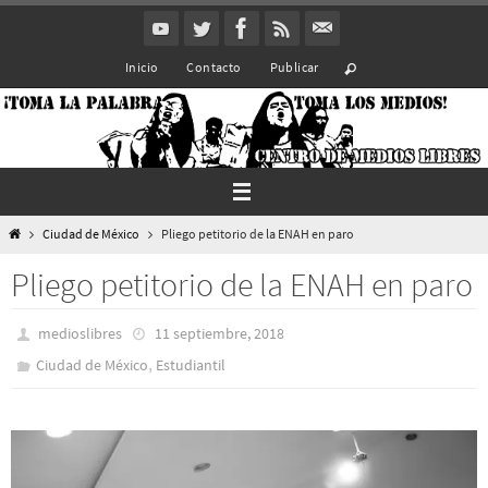
Ir
al
Inicio
Contacto
Publicar
contenido
Inicio
Ciudad de México
Pliego petitorio de la ENAH en paro
Pliego petitorio de la ENAH en paro
medioslibres
11 septiembre, 2018
,
Ciudad de México
Estudiantil