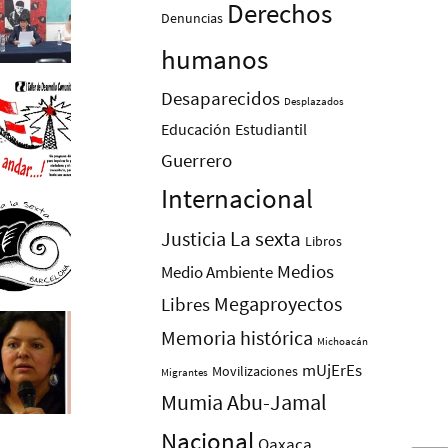
Derechos
Denuncias
humanos
Desaparecidos
Desplazados
Educación
Estudiantil
Guerrero
Internacional
La sexta
Justicia
Libros
Medios
Medio Ambiente
Megaproyectos
Libres
Memoria histórica
Michoacán
mUjErEs
Movilizaciones
Migrantes
Mumia Abu-Jamal
Nacional
Oaxaca