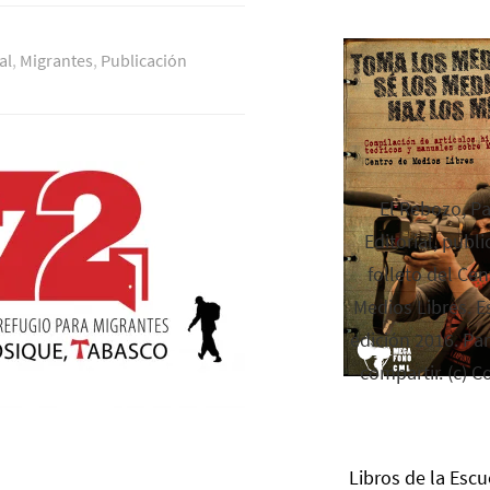
al
,
Migrantes
,
Publicación
El Rebozo, P
Editorial, publi
folleto del Cen
Medios Libres. Es
edición 2016. Par
compartir. (c) C
Libros de la Escu