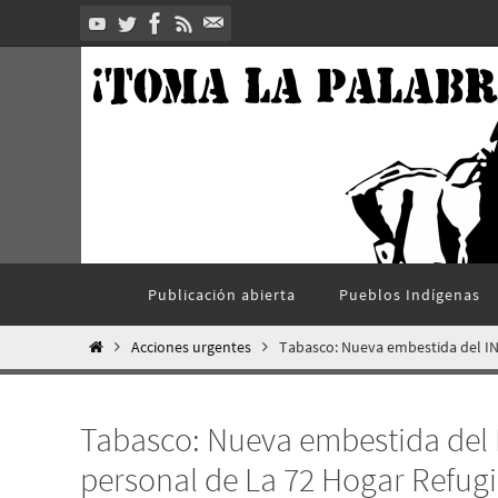
Ir
al
contenido
Ir
Publicación abierta
Pueblos Indí­genas
al
contenido
Inicio
Acciones urgentes
Tabasco: Nueva embestida del IN
Tabasco: Nueva embestida del 
personal de La 72 Hogar Refug