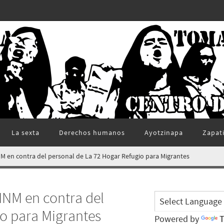
La sexta
Derechos humanos
Ayotzinapa
Zapat
M en contra del personal de La 72 Hogar Refugio para Migrantes
INM en contra del
io para Migrantes
Powered by
T