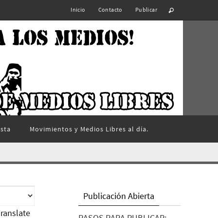
Inicio
Contacto
Publicar
ista
Movimientos y Medios Libres al día.
Publicación Abierta
ranslate
PASOS PARA PUBLICAR: