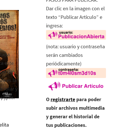
Dar clic en la imagen con el
texto “Publicar Artículo” e
ingresa:
(nota: usuario y contraseña
alapa
serán cambiados
ca este
periódicamente)
tro de
ta es la
a rolar y
opyplis.
O
registrarte
para poder
subir archivos multimedia
y generar el historial de
elita
tus publicaciones.