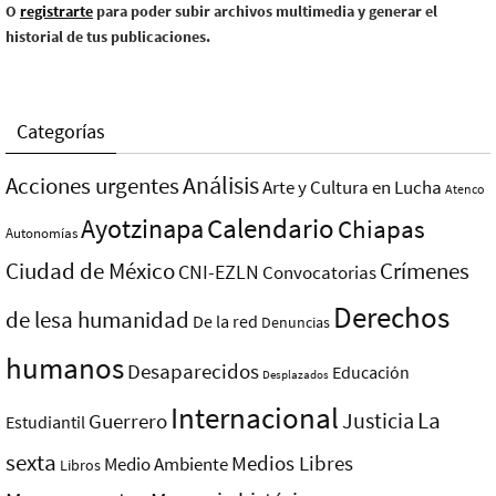
O
registrarte
para poder subir archivos multimedia y generar el
historial de tus publicaciones.
Categorías
Análisis
Acciones urgentes
Arte y Cultura en Lucha
Atenco
Ayotzinapa
Calendario
Chiapas
Autonomías
Ciudad de México
Crímenes
CNI-EZLN
Convocatorias
Derechos
de lesa humanidad
De la red
Denuncias
humanos
Desaparecidos
Educación
Desplazados
Internacional
La
Justicia
Guerrero
Estudiantil
sexta
Medios Libres
Medio Ambiente
Libros