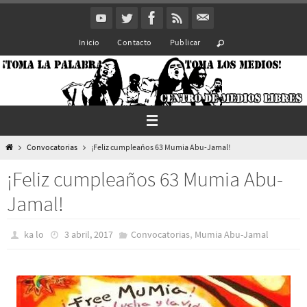
Ir
al
Inicio
Contacto
Publicar
contenido
Inicio
Convocatorias
¡Feliz cumpleaños 63 Mumia Abu-Jamal!
¡Feliz cumpleaños 63 Mumia Abu-
Jamal!
,
ka lo
3 abril, 2017
Convocatorias
Mumia Abu-Jamal