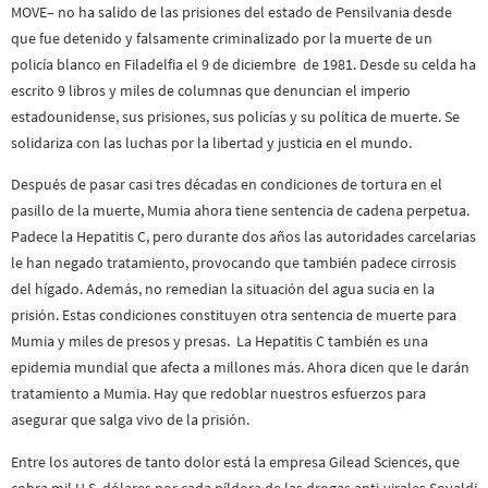
MOVE– no ha salido de las prisiones del estado de Pensilvania desde
que fue detenido y falsamente criminalizado por la muerte de un
policía blanco en Filadelfia el 9 de diciembre de 1981. Desde su celda ha
escrito 9 libros y miles de columnas que denuncian el imperio
estadounidense, sus prisiones, sus policías y su política de muerte. Se
solidariza con las luchas por la libertad y justicia en el mundo.
Después de pasar casi tres décadas en condiciones de tortura en el
pasillo de la muerte, Mumia ahora tiene sentencia de cadena perpetua.
Padece la Hepatitis C, pero durante dos años las autoridades carcelarias
le han negado tratamiento, provocando que también padece cirrosis
del hígado. Además, no remedian la situación del agua sucia en la
prisión. Estas condiciones constituyen otra sentencia de muerte para
Mumia y miles de presos y presas. La Hepatitis C también es una
epidemia mundial que afecta a millones más. Ahora dicen que le darán
tratamiento a Mumia. Hay que redoblar nuestros esfuerzos para
asegurar que salga vivo de la prisión.
Entre los autores de tanto dolor está la empresa Gilead Sciences, que
cobra mil U.S. dólares por cada píldora de las drogas anti-virales Sovaldi