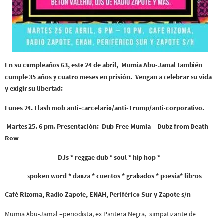
En su cumpleaños 63, este 24 de abril, Mumia Abu-Jamal también
cumple 35 años y cuatro meses en prisión. Vengan a celebrar su vida
y exigir su libertad:
Lunes 24.
Flash mob anti-carcelario/anti-Trump/anti-corporativo.
Martes 25.
6 pm. Presentación: Dub Free Mumia – Dubz from Death
Row
DJs * reggae dub * soul * hip hop *
spoken word * danza * cuentos * grabados * poesía* libros
Café Rizoma, Radio Zapote, ENAH,
Periférico Sur y Zapote s/n
Mumia Abu-Jamal –periodista, ex Pantera Negra, simpatizante de