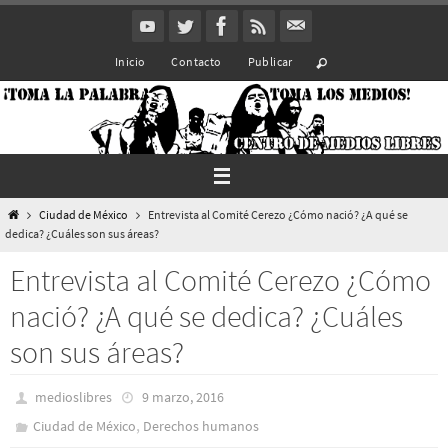
Ir
al
Inicio
Contacto
Publicar
contenido
Inicio
Ciudad de México
Entrevista al Comité Cerezo ¿Cómo nació? ¿A qué se
dedica? ¿Cuáles son sus áreas?
Entrevista al Comité Cerezo ¿Cómo
nació? ¿A qué se dedica? ¿Cuáles
son sus áreas?
medioslibres
9 marzo, 2016
,
Ciudad de México
Derechos humanos