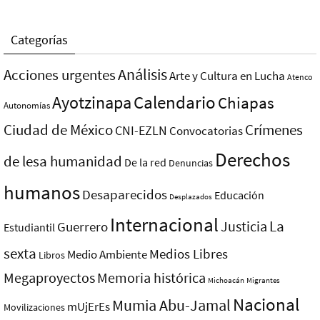
Categorías
Análisis
Acciones urgentes
Arte y Cultura en Lucha
Atenco
Ayotzinapa
Calendario
Chiapas
Autonomías
Ciudad de México
Crímenes
CNI-EZLN
Convocatorias
Derechos
de lesa humanidad
De la red
Denuncias
humanos
Desaparecidos
Educación
Desplazados
Internacional
La
Justicia
Guerrero
Estudiantil
sexta
Medios Libres
Medio Ambiente
Libros
Megaproyectos
Memoria histórica
Michoacán
Migrantes
Nacional
Mumia Abu-Jamal
mUjErEs
Movilizaciones