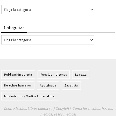
Categorías
Categorías
Categorías
Publicación abierta
Pueblos Indí­genas
La sexta
Derechos humanos
Ayotzinapa
Zapatista
Movimientos y Medios Libres al día.
Centro Medios Libres okupa ( ɔ ) Copyleft | ¡Toma los medios, haz los
medios, sé los medios!