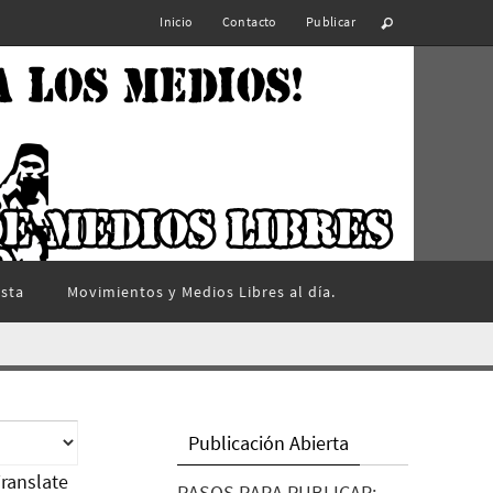
Inicio
Contacto
Publicar
ista
Movimientos y Medios Libres al día.
Publicación Abierta
ranslate
PASOS PARA PUBLICAR: