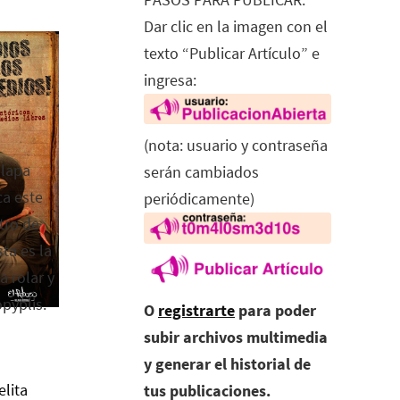
Dar clic en la imagen con el
texto “Publicar Artículo” e
ingresa:
(nota: usuario y contraseña
alapa
serán cambiados
ca este
periódicamente)
tro de
ta es la
a rolar y
opyplis.
O
registrarte
para poder
subir archivos multimedia
y generar el historial de
elita
tus publicaciones.