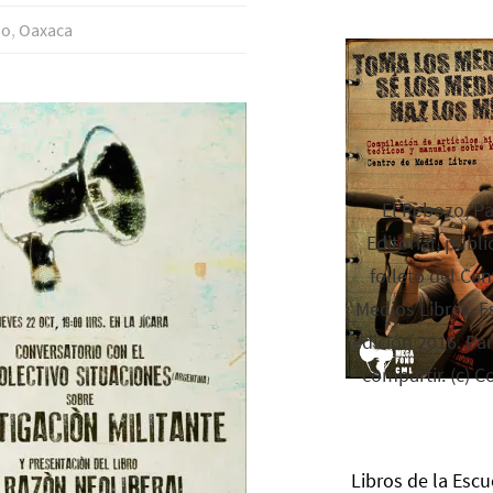
io
,
Oaxaca
El Rebozo, P
Editorial, publi
folleto del Cen
Medios Libres. Es
edición 2016. Par
compartir. (c) C
Libros de la Escu