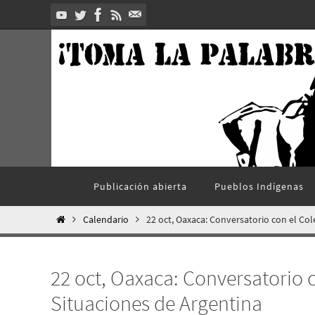
Ir
al
contenido
Ir
Publicación abierta
Pueblos Indí­genas
al
contenido
Inicio
Calendario
22 oct, Oaxaca: Conversatorio con el Col
22 oct, Oaxaca: Conversatorio c
Situaciones de Argentina