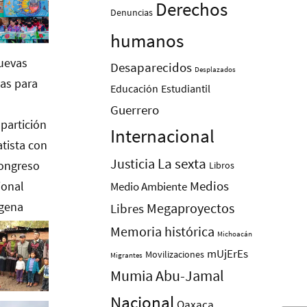
Derechos
Denuncias
humanos
Desaparecidos
Desplazados
Educación
Estudiantil
Guerrero
Internacional
La sexta
Justicia
Libros
Medios
Medio Ambiente
Megaproyectos
Libres
Memoria histórica
Michoacán
mUjErEs
Movilizaciones
Migrantes
Mumia Abu-Jamal
Nacional
Oaxaca