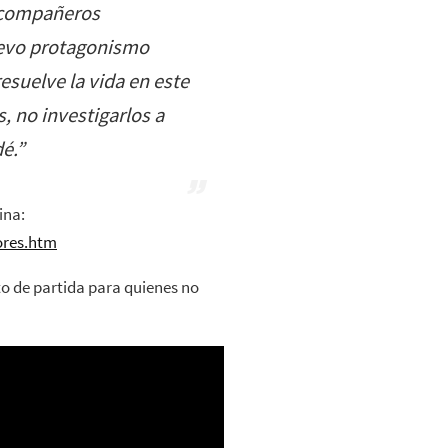
 compañeros
uevo protagonismo
resuelve la vida en este
, no investigarlos a
é.”
ina:
ores.htm
o de partida para quienes no