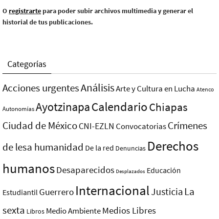
O
registrarte
para poder subir archivos multimedia y generar el
historial de tus publicaciones.
Categorías
Análisis
Acciones urgentes
Arte y Cultura en Lucha
Atenco
Ayotzinapa
Calendario
Chiapas
Autonomías
Ciudad de México
Crímenes
CNI-EZLN
Convocatorias
Derechos
de lesa humanidad
De la red
Denuncias
humanos
Desaparecidos
Educación
Desplazados
Internacional
La
Justicia
Guerrero
Estudiantil
sexta
Medios Libres
Medio Ambiente
Libros