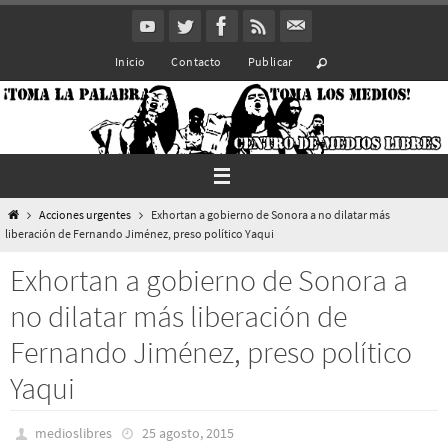
Ir
al
Inicio
Contacto
Publicar
contenido
Inicio
Acciones urgentes
Exhortan a gobierno de Sonora a no dilatar más
liberación de Fernando Jiménez, preso político Yaqui
Exhortan a gobierno de Sonora a
no dilatar más liberación de
Fernando Jiménez, preso político
Yaqui
medioslibres
25 agosto, 2015