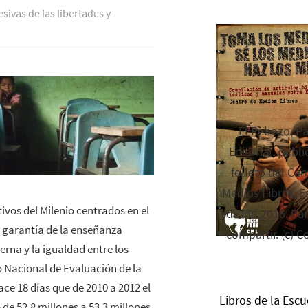
esivas de las libertades y
El Rebozo, P
Editorial, publi
folleto del Cen
Medios Libres. Es
ivos del Milenio centrados en el
edición 2016. Par
a garantía de la enseñanza
compartir. (c) C
erna y la igualdad entre los
o Nacional de Evaluación de la
ce 18 días que de 2010 a 2012 el
Libros de la Escu
e 52.8 millones a 53.3 millones,