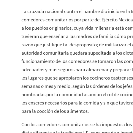
La cruzada nacional contra el hambre dio inicio en la
comedores comunitarios por parte del Ejército Mexica
a los pueblos originarios, cuya vida milenaria está cent
tuvieran que enseñar a las madres de familia cómo pr
razón que justifique tal despropósito; de militarizar el
autoridad comunitaria quedara supeditada a los dictad
funcionamiento de los comedores se tomaron las comi
adecuados y más seguros para almacenar y preparar l
los lugares que se apropiaron los cocineros castrense
semanas o mes y medio, según las órdenes de los jefes 
nombradas por la comunidad asumían el rol de cociner
los enseres necesarios para la comida y sin que tuviera
para la cocción de los alimentos.
Con los comedores comunitarios se ha impuesto a los n
dieta diferente a la tradicional. El consumo de alimen