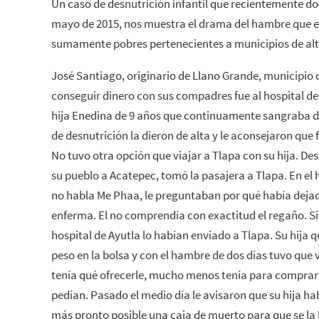
Un caso de desnutrición infantil que recientemente 
mayo de 2015, nos muestra el drama del hambre que e
sumamente pobres pertenecientes a municipios de al
José Santiago, originario de Llano Grande, municipio
conseguir dinero con sus compadres fue al hospital de
hija Enedina de 9 años que continuamente sangraba de 
de desnutrición la dieron de alta y le aconsejaron que
No tuvo otra opción que viajar a Tlapa con su hija. D
su pueblo a Acatepec, tomó la pasajera a Tlapa. En el 
no habla Me Phaa, le preguntaban por qué había dejad
enferma. El no comprendía con exactitud el regaño. S
hospital de Ayutla lo habían enviado a Tlapa. Su hija q
peso en la bolsa y con el hambre de dos días tuvo que ve
tenía qué ofrecerle, mucho menos tenía para comprar
pedían. Pasado el medio día le avisaron que su hija ha
más pronto posible una caja de muerto para que se la 