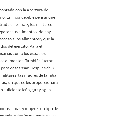
 Montaña con la apertura de
no. Es inconcebible pensar que
rada en el maíz, los militares
eparar sus alimentos. No hay
 acceso a los alimentos y que la
os del ejército. Para el
sarías como los espacios
os alimentos. También fueron
s para descansar. Después de 3
militares, las madres de familia
as, sin que se les proporcionara
n suficiente leña, gas y agua
iños, niñas y mujeres un tipo de
tos enlatados forma parte de los