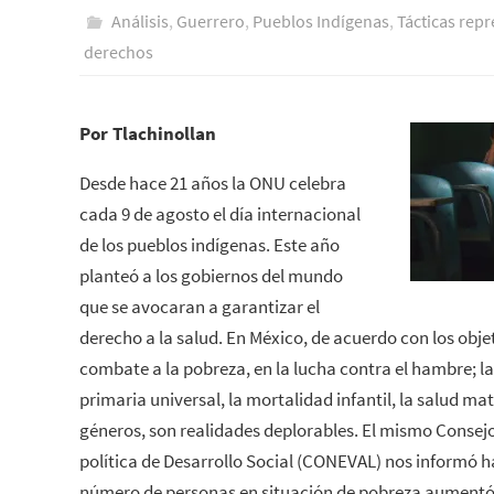
Análisis
,
Guerrero
,
Pueblos Indí­genas
,
Tácticas repr
derechos
Por Tlachinollan
Desde hace 21 años la ONU celebra
cada 9 de agosto el día internacional
de los pueblos indígenas. Este año
planteó a los gobiernos del mundo
que se avocaran a garantizar el
derecho a la salud. En México, de acuerdo con los objet
combate a la pobreza, en la lucha contra el hambre; l
primaria universal, la mortalidad infantil, la salud mat
géneros, son realidades deplorables. El mismo Consej
política de Desarrollo Social (CONEVAL) nos informó ha
número de personas en situación de pobreza aumentó d