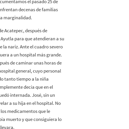
documentamos el pasado 25 de
nfrentan decenas de familias
ta marginalidad.
 de Acatepec, después de
 Ayutla para que atendieran a su
la nariz. Ante el cuadro severo
 fuera a un hospital más grande.
espués de caminar unas horas de
hospital general, cuyo personal
o tanto tiempo a la niña
implemente decía que en el
uedó internada. José, sin un
lar a su hija en el hospital. No
 los medicamentos que le
bía muerto y que consiguiera lo
llevara.