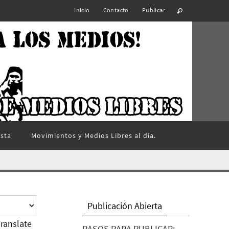
Inicio
Contacto
Publicar
ista
Movimientos y Medios Libres al día.
Publicación Abierta
ranslate
PASOS PARA PUBLICAR: