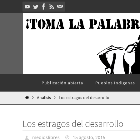
Ir
al
contenido
Ir
Publicación abierta
Pueblos Indí­genas
al
contenido
Inicio
Análisis
Los estragos del desarrollo
Los estragos del desarrollo
medioslibres
15 agosto, 2015