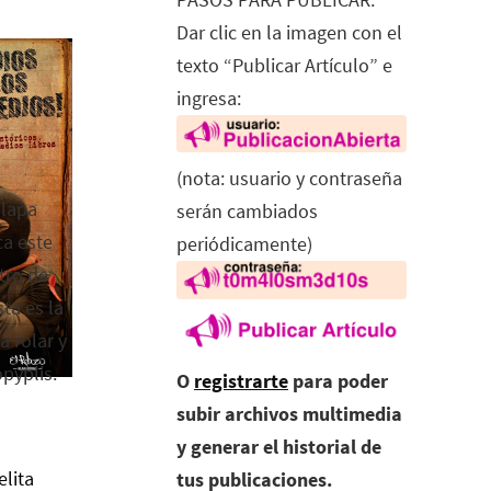
Dar clic en la imagen con el
texto “Publicar Artículo” e
ingresa:
(nota: usuario y contraseña
alapa
serán cambiados
ca este
periódicamente)
tro de
ta es la
a rolar y
opyplis.
O
registrarte
para poder
subir archivos multimedia
y generar el historial de
elita
tus publicaciones.