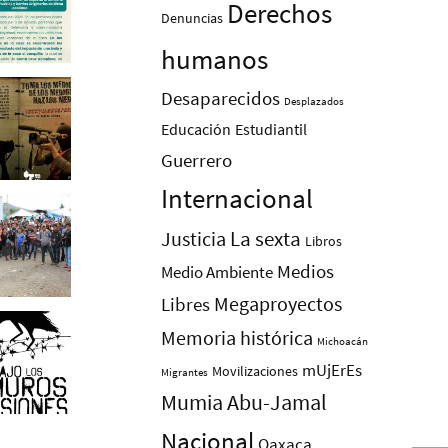
Derechos
Denuncias
humanos
Desaparecidos
Desplazados
Educación
Estudiantil
Guerrero
Internacional
La sexta
Justicia
Libros
Medios
Medio Ambiente
Megaproyectos
Libres
Memoria histórica
Michoacán
mUjErEs
Movilizaciones
Migrantes
Mumia Abu-Jamal
Nacional
Oaxaca