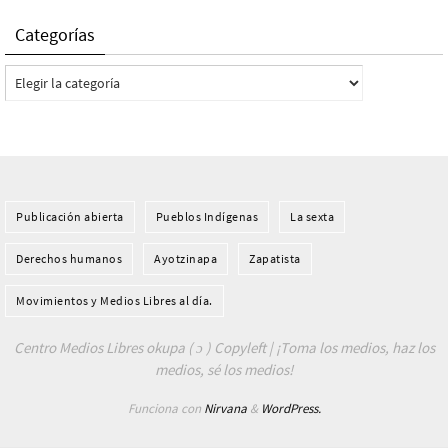
Categorías
Categorías
Publicación abierta
Pueblos Indí­genas
La sexta
Derechos humanos
Ayotzinapa
Zapatista
Movimientos y Medios Libres al día.
Centro Medios Libres okupa ( ɔ ) Copyleft | ¡Toma los medios, haz los
medios, sé los medios!
Funciona con
Nirvana
&
WordPress.