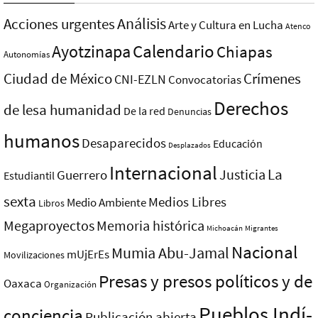
Análisis
Acciones urgentes
Arte y Cultura en Lucha
Atenco
Ayotzinapa
Calendario
Chiapas
Autonomías
Ciudad de México
Crímenes
CNI-EZLN
Convocatorias
Derechos
de lesa humanidad
De la red
Denuncias
humanos
Desaparecidos
Educación
Desplazados
Internacional
La
Justicia
Guerrero
Estudiantil
sexta
Medios Libres
Medio Ambiente
Libros
Megaproyectos
Memoria histórica
Michoacán
Migrantes
Nacional
Mumia Abu-Jamal
mUjErEs
Movilizaciones
Presas y presos polí­ticos y de
Oaxaca
Organización
Pueblos Indí­
conciencia
Publicación abierta