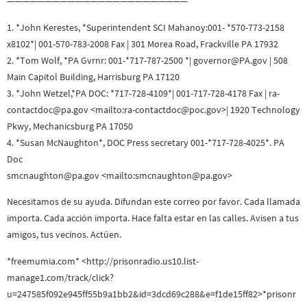
————————————————————————
1. *John Kerestes, *Superintendent SCI Mahanoy:001- *570-773-2158
x8102*| 001-570-783-2008 Fax | 301 Morea Road, Frackville PA 17932
2. *Tom Wolf, *PA Gvrnr: 001-*717-787-2500 *| governor@PA.gov | 508
Main Capitol Building, Harrisburg PA 17120
3. *John Wetzel,*PA DOC: *717-728-4109*| 001-717-728-4178 Fax | ra-
contactdoc@pa.gov <mailto:ra-contactdoc@poc.gov>| 1920 Technology
Pkwy, Mechanicsburg PA 17050
4. *Susan McNaughton*, DOC Press secretary 001-*717-728-4025*. PA
Doc
smcnaughton@pa.gov <mailto:smcnaughton@pa.gov>
Necesitamos de su ayuda. Difundan este correo por favor. Cada llamada
importa. Cada acción importa. Hace falta estar en las calles. Avisen a tus
amigos, tus vecinos. Actúen.
*freemumia.com* <http://prisonradio.us10.list-
manage1.com/track/click?
u=247585f092e945ff55b9a1bb2&id=3dcd69c288&e=f1de15ff82>*prisonr