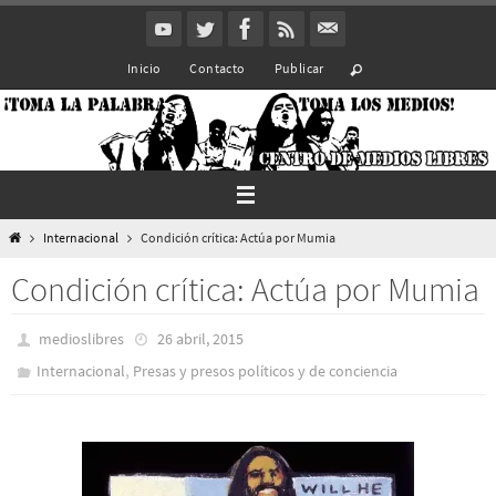
Ir
al
Inicio
Contacto
Publicar
contenido
Inicio
Internacional
Condición crítica: Actúa por Mumia
Condición crítica: Actúa por Mumia
medioslibres
26 abril, 2015
,
Internacional
Presas y presos polí­ticos y de conciencia