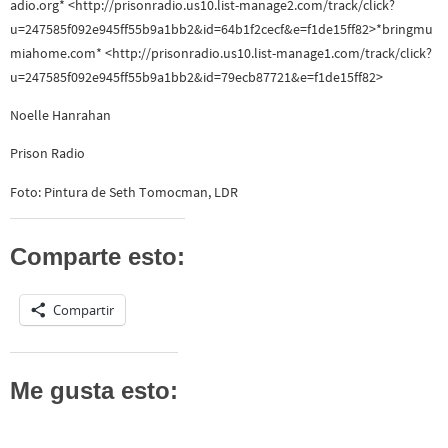
adio.org* <http://prisonradio.us10.list-manage2.com/track/click?
u=247585f092e945ff55b9a1bb2&id=64b1f2cecf&e=f1de15ff82>*bringmu
miahome.com* <http://prisonradio.us10.list-manage1.com/track/click?
u=247585f092e945ff55b9a1bb2&id=79ecb87721&e=f1de15ff82>
Noelle Hanrahan
Prison Radio
Foto: Pintura de Seth Tomocman, LDR
Comparte esto:
Compartir
Me gusta esto: