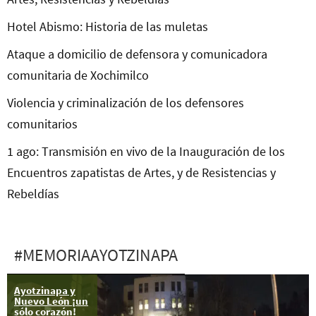
Hotel Abismo: Historia de las muletas
Ataque a domicilio de defensora y comunicadora
comunitaria de Xochimilco
Violencia y criminalización de los defensores
comunitarios
1 ago: Transmisión en vivo de la Inauguración de los
Encuentros zapatistas de Artes, y de Resistencias y
Rebeldías
#MEMORIAAYOTZINAPA
Ayotzinapa y
Hip hop
Nuevo León ¡un
activista por
sólo corazón!
Ayotzinapa