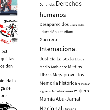
Derechos
Denuncias
humanos
Desaparecidos
Desplazados
Educación
Estudiantil
Guerrero
Internacional
La sexta
Justicia
Libros
Medios
Medio Ambiente
Megaproyectos
Libres
Memoria histórica
Michoacán
mUjErEs
Movilizaciones
Migrantes
Mumia Abu-Jamal
Nacional
Oaxaca