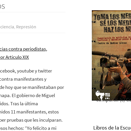
os
nciencia
,
Represión
cías contra periodistas,
El Rebozo, P
or Artículo XIX
Editorial, publi
cebook, youtube y twitter
folleto del Cen
n contra manifestantes y
Medios Libres. Es
a de hoy que se manifestaban por
edición 2016. Par
napa. El gobierno de Miguel
compartir. (c) C
dos. Tras la última
idos 11 manifestantes, estos
ber pruebas que les inculparan.
Libros de la Escu
sos hechos: “Yo felicito a mi