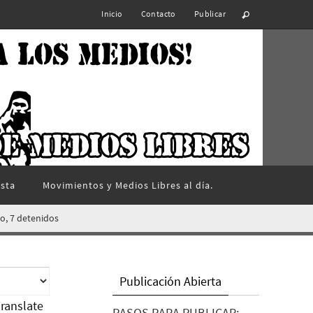
Inicio
Contacto
Publicar
ista
Movimientos y Medios Libres al día.
o, 7 detenidos
Publicación Abierta
ranslate
PASOS PARA PUBLICAR: