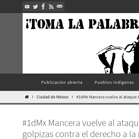
Ir
al
contenido
Ir
Publicación abierta
Pueblos Indí­genas
al
contenido
Inicio
Ciudad de México
#1dMx Mancera vuelve al ataque: B
#1dMx Mancera vuelve al ataqu
golpizas contra el derecho a la