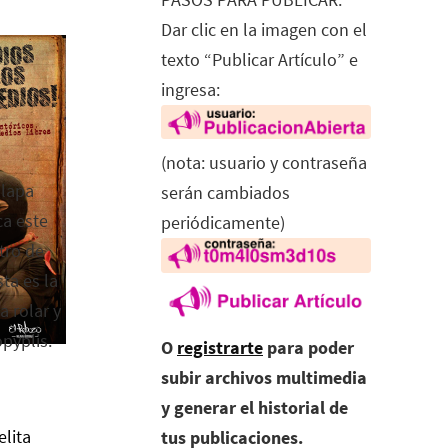
Dar clic en la imagen con el
texto “Publicar Artículo” e
ingresa:
(nota: usuario y contraseña
alapa
serán cambiados
ca este
periódicamente)
tro de
ta es la
a rolar y
opyplis.
O
registrarte
para poder
subir archivos multimedia
y generar el historial de
elita
tus publicaciones.