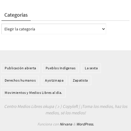
Categorías
Categorías
Publicación abierta
Pueblos Indí­genas
La sexta
Derechos humanos
Ayotzinapa
Zapatista
Movimientos y Medios Libres al día.
Centro Medios Libres okupa ( ɔ ) Copyleft | ¡Toma los medios, haz los
medios, sé los medios!
Funciona con
Nirvana
&
WordPress.