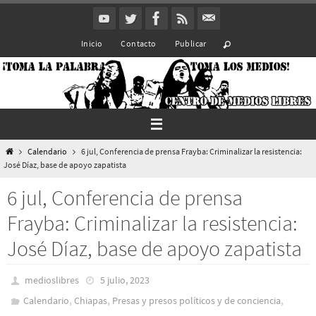
Ir
al
Inicio
Contacto
Publicar
contenido
Inicio
Calendario
6 jul, Conferencia de prensa Frayba: Criminalizar la resistencia:
José Díaz, base de apoyo zapatista
6 jul, Conferencia de prensa
Frayba: Criminalizar la resistencia:
José Díaz, base de apoyo zapatista
medioslibres
5 julio, 2023
,
,
,
Calendario
Chiapas
Presas y presos polí­ticos y de conciencia