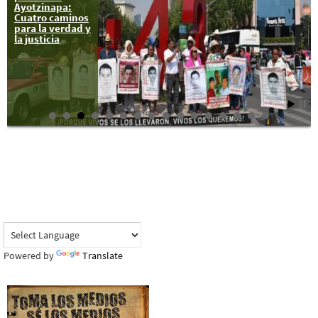
Ayotzinapa:
convoca al
Cuatro caminos
Encuentro
para la verdad y
Nacional por la
la justicia
Indignación
Powered by
Translate