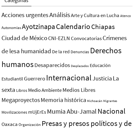
Categorías
Análisis
Acciones urgentes
Arte y Cultura en Lucha
Atenco
Ayotzinapa
Calendario
Chiapas
Autonomías
Ciudad de México
Crímenes
CNI-EZLN
Convocatorias
Derechos
de lesa humanidad
De la red
Denuncias
humanos
Desaparecidos
Educación
Desplazados
Internacional
La
Justicia
Guerrero
Estudiantil
sexta
Medios Libres
Medio Ambiente
Libros
Megaproyectos
Memoria histórica
Michoacán
Migrantes
Nacional
Mumia Abu-Jamal
mUjErEs
Movilizaciones
Presas y presos polí­ticos y de
Oaxaca
Organización