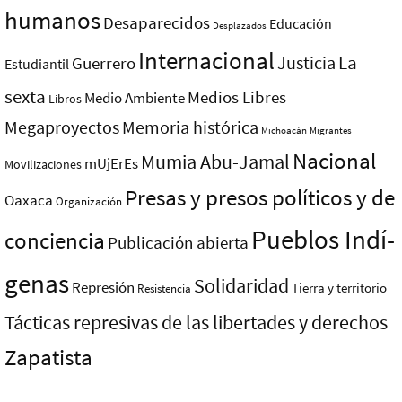
humanos
Desaparecidos
Educación
Desplazados
Internacional
La
Justicia
Guerrero
Estudiantil
sexta
Medios Libres
Medio Ambiente
Libros
Megaproyectos
Memoria histórica
Michoacán
Migrantes
Nacional
Mumia Abu-Jamal
mUjErEs
Movilizaciones
Presas y presos polí­ticos y de
Oaxaca
Organización
Pueblos Indí­
conciencia
Publicación abierta
genas
Solidaridad
Represión
Tierra y territorio
Resistencia
Tácticas represivas de las libertades y derechos
Zapatista