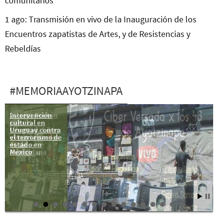
comunitarios
1 ago: Transmisión en vivo de la Inauguración de los
Encuentros zapatistas de Artes, y de Resistencias y
Rebeldías
#MEMORIAAYOTZINAPA
Intervención
26 sep: Poetón
cultural en
para la
Uruguay contra
Libertad. Ciber
el terrorismo de
versada por los
estado en
46 de
México
Ayotzinapa