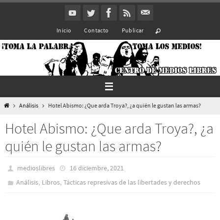
Ir
al
Inicio
Contacto
Publicar
contenido
Inicio
Análisis
Hotel Abismo: ¿Que arda Troya?, ¿a quién le gustan las armas?
Hotel Abismo: ¿Que arda Troya?, ¿a
quién le gustan las armas?
medioslibres
16 diciembre, 2021
,
,
Análisis
Libros
Tácticas represivas de las libertades y derechos