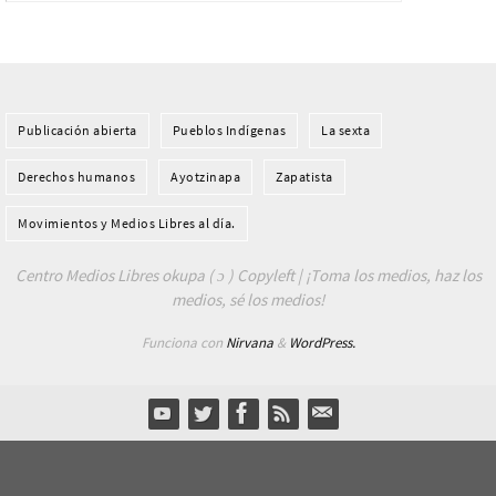
Publicación abierta
Pueblos Indí­genas
La sexta
Derechos humanos
Ayotzinapa
Zapatista
Movimientos y Medios Libres al día.
Centro Medios Libres okupa ( ɔ ) Copyleft | ¡Toma los medios, haz los
medios, sé los medios!
Funciona con
Nirvana
&
WordPress.