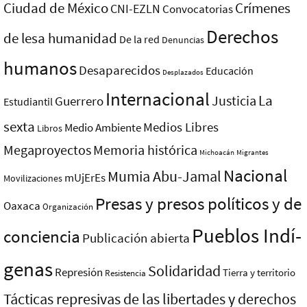
Ciudad de México
Crímenes
CNI-EZLN
Convocatorias
Derechos
de lesa humanidad
De la red
Denuncias
humanos
Desaparecidos
Educación
Desplazados
Internacional
La
Justicia
Guerrero
Estudiantil
sexta
Medios Libres
Medio Ambiente
Libros
Megaproyectos
Memoria histórica
Michoacán
Migrantes
Nacional
Mumia Abu-Jamal
mUjErEs
Movilizaciones
Presas y presos polí­ticos y de
Oaxaca
Organización
Pueblos Indí­
conciencia
Publicación abierta
genas
Solidaridad
Represión
Tierra y territorio
Resistencia
Tácticas represivas de las libertades y derechos