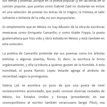
sus temas y poemas, porque en la poesía popular (y en las letras de la
canción popular, que poetas como Gabriel Zaid no dudarían en incluir
en una selección de poesía) los temas de lo trágico, la tristeza, el lado
sufriente o doliente de la vida, no son impopulares.
Es simplemente que en México no hay difusión de la obra de escritoras
mexicanas como Enriqueta Camarillo, o como Alaíde Foppa, la poeta
guatemalteca que hizo vida y obra exiliada en México y está también en
esta colección.
La poética de Camarillo pretende dar sus poemas como los árboles
bellotas o algunas plantas, flores. Es decir, la escritura le brota
orgánicamente, y ella la tributa a quienes gusten de lo humilde. A esta
humildad, el poeta Ramón López Velarde agrega el atributo de
sinceridad, según la prologuista.
Valeria List se asombra un poco de que una poeta de nivel
socioeconómico acomodado, que pudo conocer diversas ciudades de
México, los Estados Unidos y Europa (precediendo en ese
cosmopolitismo al escritor también veracruzano Sergio Pitol), vea