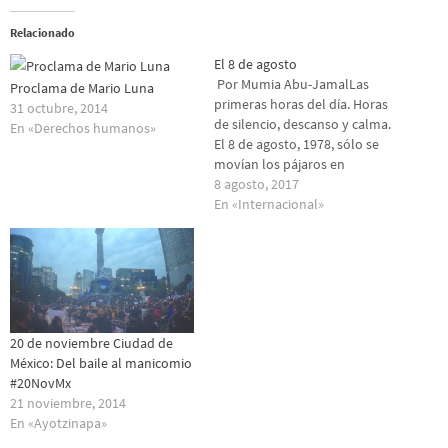
Relacionado
El 8 de agosto
Por Mumia Abu-JamalLas
Proclama de Mario Luna
primeras horas del día. Horas
31 octubre, 2014
de silencio, descanso y calma.
En «Derechos humanos»
El 8 de agosto, 1978, sólo se
movían los pájaros en
búsqueda de gusanos.Y
8 agosto, 2017
llegaron cientos de policías
En «Internacional»
fuertemente armados.Ellos
atacaron a la casa de MOVE en
Powelton Village en el Oeste
de Filadelfia. Cientos, tal vez…
20 de noviembre Ciudad de
México: Del baile al manicomio
#20NovMx
21 noviembre, 2014
En «Ayotzinapa»