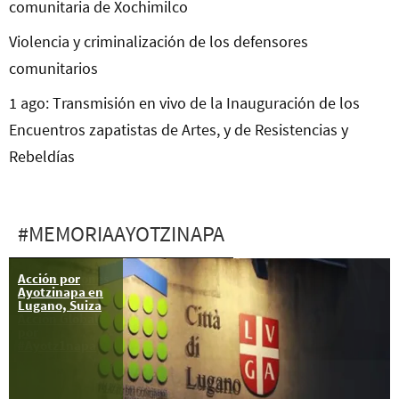
comunitaria de Xochimilco
Violencia y criminalización de los defensores
comunitarios
1 ago: Transmisión en vivo de la Inauguración de los
Encuentros zapatistas de Artes, y de Resistencias y
Rebeldías
#MEMORIAAYOTZINAPA
Acción por
Organizaciones
Ayotzinapa en
sociales en EU
Lugano, Suiza
se unen a la
Acción Global
por
#Ayotz1napa