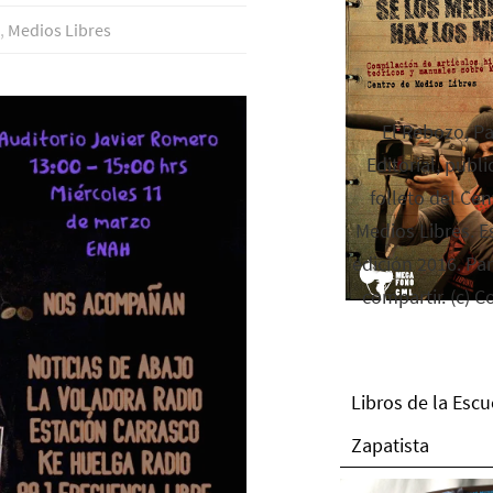
o
,
Medios Libres
El Rebozo, P
Editorial, publi
folleto del Cen
Medios Libres. Es
edición 2016. Par
compartir. (c) C
Libros de la Escu
Zapatista