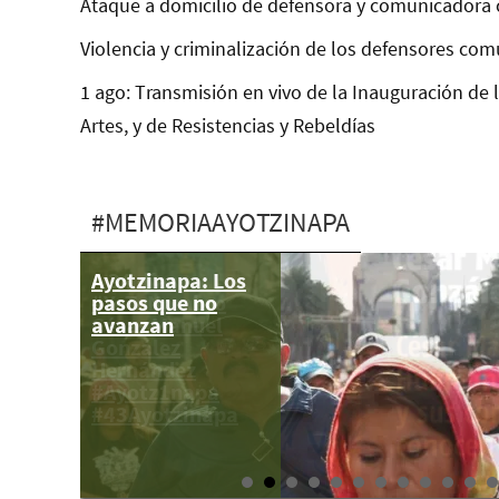
Ataque a domicilio de defensora y comunicadora 
Violencia y criminalización de los defensores com
1 ago: Transmisión en vivo de la Inauguración de 
Artes, y de Resistencias y Rebeldías
#MEMORIAAYOTZINAPA
Ayotzinapa: Los
A 34 días
pasos que no
#YoTeNombro
avanzan
César Manuel
González
Hernández
#Ayotz1napa
#43Ayotzinapa