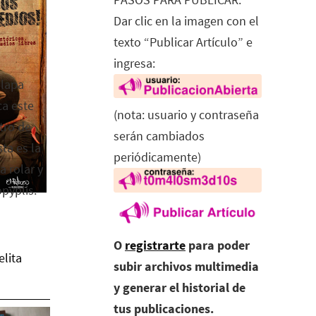
Dar clic en la imagen con el
texto “Publicar Artículo” e
ingresa:
alapa
ca este
(nota: usuario y contraseña
tro de
serán cambiados
ta es la
periódicamente)
a rolar y
opyplis.
O
registrarte
para poder
elita
subir archivos multimedia
y generar el historial de
tus publicaciones.