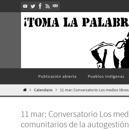
Ir
al
contenido
Ir
Publicación abierta
Pueblos Indí­genas
al
contenido
Inicio
Calendario
11 mar: Conversatorio Los medios libres
11 mar: Conversatorio Los medi
comunitarios de la autogestión