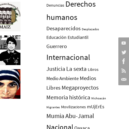
Derechos
Denuncias
humanos
Desaparecidos
Desplazados
Educación
Estudiantil
Guerrero
Internacional
La sexta
Justicia
Libros
Medios
Medio Ambiente
Megaproyectos
Libres
Memoria histórica
Michoacán
mUjErEs
Movilizaciones
Migrantes
Mumia Abu-Jamal
Nacional
Oaxaca