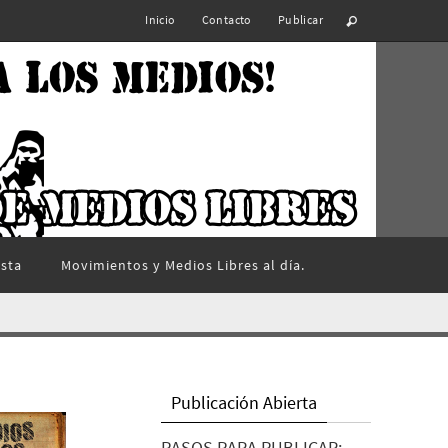
Inicio
Contacto
Publicar
ista
Movimientos y Medios Libres al día.
Publicación Abierta
PASOS PARA PUBLICAR: