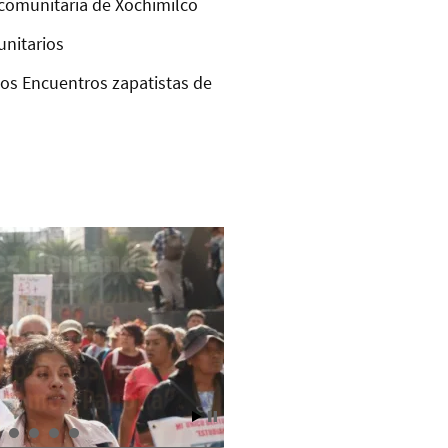
comunitaria de Xochimilco
unitarios
los Encuentros zapatistas de