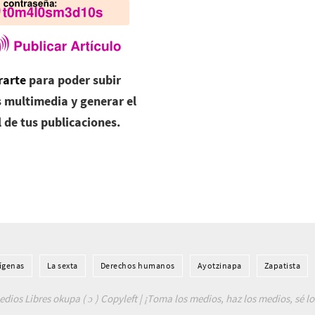
rarte
para poder subir
 multimedia y generar el
l de tus publicaciones.
í­genas
La sexta
Derechos humanos
Ayotzinapa
Zapatista
dios Libres okupa ( ɔ ) Copyleft | ¡Toma los medios, haz los medios, sé l